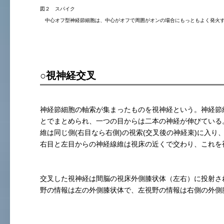
図２ スパイク
中心オフ型神経節細胞は、中心がオフで周囲がオンの場合にもっともよく発火
○視神経交叉
神経節細胞の軸索が集まったものを視神経という。神経節
とでまとめられ、一つの目からは二本の神経が伸びている
維は同じ側(右目なら右側)の視索(交叉後の神経束)に入
右目と左目からの神経線維は視床の近くで交わり、これを
交叉した視神経は間脳の視床外側膝状体（左右）に投射さ
野の情報は左の外側膝状体で、左視野の情報は右側の外側