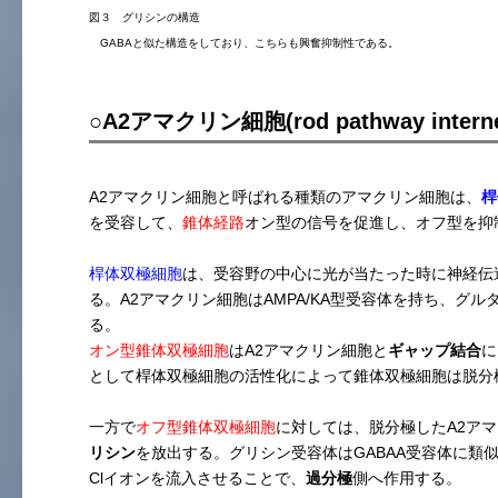
図３ グリシンの構造
GABAと似た構造をしており、こちらも興奮抑制性である。
○A2アマクリン細胞(rod pathway interne
A2アマクリン細胞と呼ばれる種類のアマクリン細胞は、
桿
を受容して、
錐体経路
オン型の信号を促進し、オフ型を抑
桿体双極細胞
は、受容野の中心に光が当たった時に神経伝
る。A2アマクリン細胞はAMPA/KA型受容体を持ち、グ
る。
オン型錐体双極細胞
はA2アマクリン細胞と
ギャップ結合
に
として桿体双極細胞の活性化によって錐体双極細胞は脱分
一方で
オフ型錐体双極細胞
に対しては、脱分極したA2ア
リシン
を放出する。グリシン受容体はGABAA受容体に類
Clイオンを流入させることで、
過分極
側へ作用する。