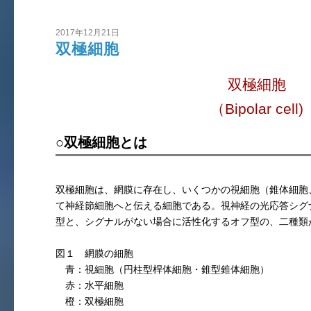
2017年12月21日
双極細胞
双極細胞
（Bipolar cell)
○双極細胞とは
双極細胞は、網膜に存在し、いくつかの視細胞（錐体細胞
て神経節細胞へと伝える細胞である。視神経の光応答シグ
型と、シグナルがない場合に活性化するオフ型の、二種類
図１ 網膜の細胞
青：視細胞（円柱型桿体細胞・錐型錐体細胞）
赤：水平細胞
橙：双極細胞