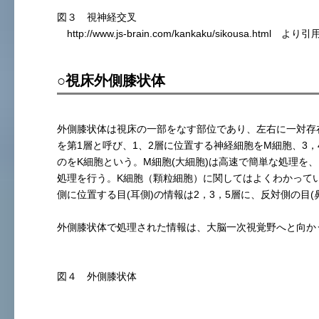
図３ 視神経交叉
http://www.js-brain.com/kankaku/sikousa.html より引
○視床外側膝状体
外側膝状体は視床の一部をなす部位であり、左右に一対存
を第1層と呼び、1、2層に位置する神経細胞をM細胞、3，
のをK細胞という。M細胞(大細胞)は高速で簡単な処理を
処理を行う。K細胞（顆粒細胞）に関してはよくわかって
側に位置する目(耳側)の情報は2，3，5層に、反対側の目(
外側膝状体で処理された情報は、大脳一次視覚野へと向か
図４ 外側膝状体