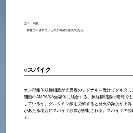
図１ 網膜
黄色で示されているのが神経節細胞である。
○スパイク
オン型錐体双極細胞が光受容のシグナルを受けてグルタミ
細胞のAMPA/KA受容体に結合する。神経節細胞は暗時で
しているが、グルタミン酸を受容すると発火の頻度が上昇
があたる場合にスパイク頻度が抑制される。スパイクの頻
る。