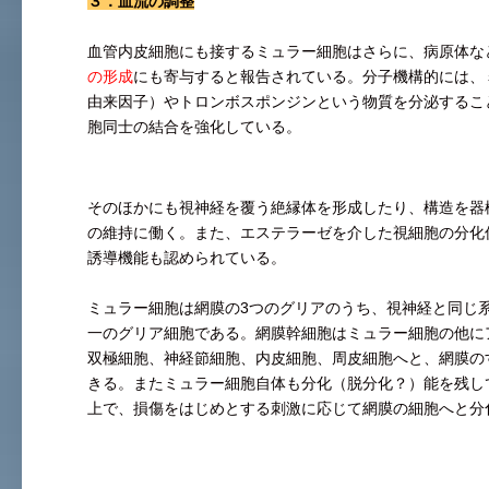
３．血流の調整
血管内皮細胞にも接するミュラー細胞はさらに、病原体な
の形成
にも寄与すると報告されている。分子機構的には、ミ
由来因子）やトロンボスポンジンという物質を分泌するこ
胞同士の結合を強化している。
そのほかにも視神経を覆う絶縁体を形成したり、構造を器
の維持に働く。また、エステラーゼを介した視細胞の分化
誘導機能も認められている。
ミュラー細胞は網膜の3つのグリアのうち、視神経と同じ
一のグリア細胞である。網膜幹細胞はミュラー細胞の他に
双極細胞、神経節細胞、内皮細胞、周皮細胞へと、網膜の
きる。またミュラー細胞自体も分化（脱分化？）能を残し
上で、損傷をはじめとする刺激に応じて網膜の細胞へと分