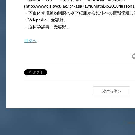
(http://www.cis.twcu.ac.jp/~asakawa/MathBio2010/lesson
・下垂体脊椎動物網膜の水平細胞から錐体への情報伝達に
・Wikipedia「受容野」
・脳科学辞典「受容野」
目次へ
次の5件 >
Power