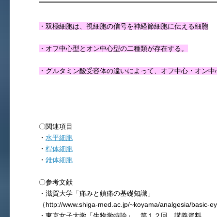
・双極細胞は、視細胞の信号を神経節細胞に伝える細胞
・オフ中心型とオン中心型の二種類が存在する。
・グルタミン酸受容体の違いによって、オフ中心・オン中
〇関連項目
・
水平細胞
・
桿体細胞
・
錐体細胞
〇参考文献
・滋賀大学「痛みと鎮痛の基礎知識」
（http://www.shiga-med.ac.jp/~koyama/analgesia/basic-e
・東京女子大学「生物学特論」 第１２回 講義資料