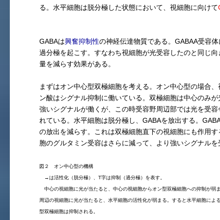
る。水平細胞は脱分極した状態において、視細胞に向けて
GABAは
興奮抑制性
の神経伝達物質である。GABAA受容体
過分極を起こす。すなわち視細胞が光受容したのと同じ向
量を減らす効果がある。
まずはオン中心型双極細胞を考える。オン中心型の場合、
ン酸はシグナル抑制に働いている。双極細胞は中心のみが
強いシグナルが働くが、この時受容野周辺部では光を受容
れている。水平細胞は脱分極し、GABAを放出する。GA
の放出を減らす。これは双極細胞直下の視細胞にも作用す
胞のグルタミン受容はさらに減って、より強いシグナルを
図２ オン中心型の機構
→は活性化（脱分極）、T字は抑制（過分極）を表す。
中心の視細胞に光が当たると、中心の視細胞からオン型双極細胞への抑制が弱ま
周辺の視細胞に光が当たると、水平細胞の活性化が弱まる。すると水平細胞によ
型双極細胞は抑制される。