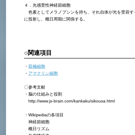
４．光感受性神経節細胞
色素としてメラノプシンを持ち、それ自体が光を受容す
に投射し、概日周期に関係する。
○関連項目
・
双極細胞
・
アマクリン細胞
〇参考文献
・脳の仕組みと役割
http://www.js-brain.com/kankaku/sikousa.html
・Wikipediaの各項目
神経節細胞
概日リズム