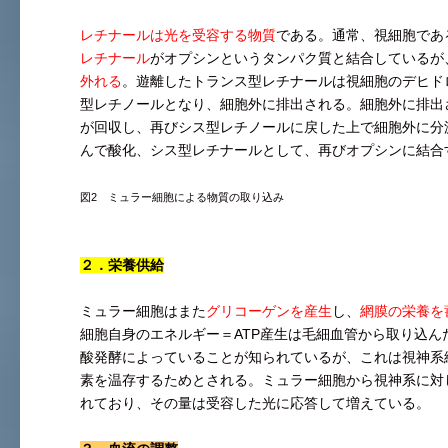
レチナールは光を受容する物質
である。通常、視細胞であ
レチナール
がオプシンというタンパク質と結合しているが
外れる
。遊離したトランス型レチナールは視細胞のデヒド
型レチノールとなり、細胞外に排出される。細胞外に排出
が回収し、再びシス型レチノールに戻した上で細胞外に分
んで酸化、シス型レチナールとして、再びオプシンに結合
図2 ミュラー細胞による物質の取り込み
２．栄養供給
ミュラー細胞はまた
グリコーゲンを産生
し、
網膜の栄養を
細胞自身のエネルギー＝ATP産生は毛細血管から取り込ん
酸発酵によっていることが知られているが、これは視神系
素を温存するためとされる。ミュラー細胞から視神系に対
れており、その量は受容した光に応答して増えている。