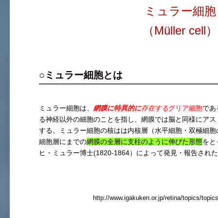
ミュラー細胞
（Müller cell）
○ミュラー細胞とは
ミュラー細胞は、
網膜に特異的に
存在する
グリア細胞
であ
る神経以外の細胞のことを指し、網膜では脳と同様にアス
する。ミュラー細胞の核はは内核層（水平細胞・双極細胞
細胞層にまでの
網膜の全層に支柱のように伸びた形態
をと
ヒ・ミュラー博士(1820-1864）によって発見・報告され
http://www.igakuken.or.jp/retina/topics/