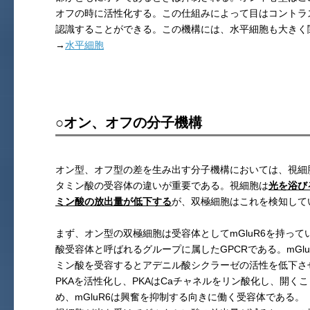
オフの時に活性化する。この仕組みによって目はコントラ
認識することができる。この機構には、水平細胞も大きく
→
水平細胞
○オン、オフの分子機構
オン型、オフ型の差を生み出す分子機構においては、視細
タミン酸の受容体の違いが重要である。視細胞は
光を浴び
ミン酸の放出量が低下する
が、双極細胞はこれを検知して
まず、オン型の双極細胞は受容体としてmGluR6を持って
酸受容体と呼ばれるグループに属したGPCRである。mGlu
ミン酸を受容するとアデニル酸シクラーゼの活性を低下させ、
PKAを活性化し、PKAはCaチャネルをリン酸化し、開く
め、mGluR6は興奮を抑制する向きに働く受容体である。