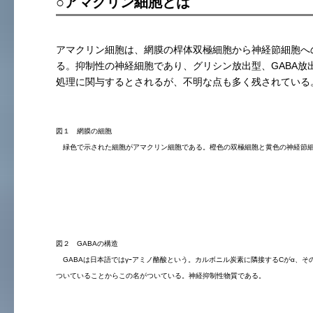
○アマクリン細胞とは
アマクリン細胞は、網膜の桿体双極細胞から神経節細胞へ
る。抑制性の神経細胞であり、グリシン放出型、GABA放
処理に関与するとされるが、不明な点も多く残されている
図１ 網膜の細胞
緑色で示された細胞がアマクリン細胞である。橙色の双極細胞と黄色の神経節細
図２ GABAの構造
GABAは日本語ではγｰアミノ酪酸という。カルボニル炭素に隣接するCがα、そ
ついていることからこの名がついている。神経抑制性物質である。