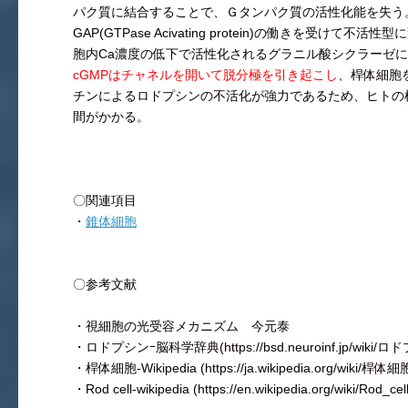
パク質に結合することで、Ｇタンパク質の活性化能を失う
GAP(GTPase Acivating protein)の働きを受けて
胞内Ca濃度の低下で活性化されるグラニル酸シクラーゼ
cGMPはチャネルを開いて脱分極を引き起こし
、桿体細胞
チンによるロドプシンの不活化が強力であるため、ヒトの
間がかかる。
〇関連項目
・
錐体細胞
〇参考文献
・視細胞の光受容メカニズム 今元泰
・ロドプシンｰ脳科学辞典(https://bsd.neuroinf.jp/wiki/ロ
・桿体細胞-Wikipedia (https://ja.wikipedia.org/wiki/桿体細
・Rod cell-wikipedia (https://en.wikipedia.org/wiki/Rod_cell