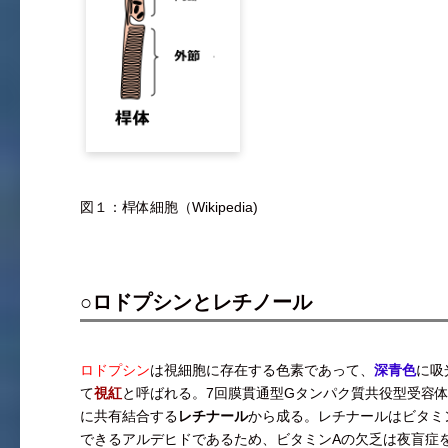
図１：桿体細胞（Wikipedia)
○ロドプシンとレチノール
ロドプシン
は視細胞に存在する色素であって、
深青色
に吸
て
視紅
と呼ばれる。7回膜貫通型Gタンパク質共役型受容
に共有結合する
レチナール
から成る。レチナールはビタミ
できるアルデヒドであるため、ビタミンAの欠乏は夜盲症