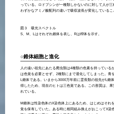
っている。ロドプシンが一種類しかないのに対して人が三
わずかなアミノ酸配列の違いで吸収波長が変化しているこ
図３ 吸光スペクトル
S、M、Lはそれぞれ錐体を表し、Rは桿体を示す。
○錐体細胞と進化
人の遠い祖先にあたる爬虫類は4種類の色素を持っている
は色覚を必要とせず、2種類にまで退化してしまった。青
L錐体である。いまから3000万年前に霊長類の祖先がL錐
得したため、現在のヒトは三色覚である。この形質は、果
れている。
M錐体は性染色体のX染色体上にあるため、はじめはそれ
覚を保有していた。ある時に相同組み換えがおこってX染