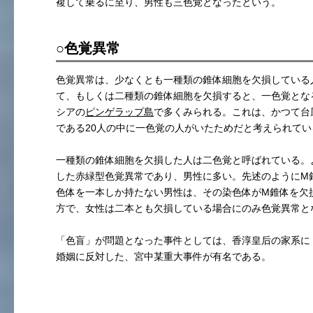
複して乗るに至り、男性も三色覚となったという。
○色覚異常
色覚異常は、少なくとも一種類の錐体細胞を欠損している
て、もしくは二種類の錐体細胞を欠損すると、一色覚とな
シアの
ピンゲラップ島
で多くみられる。これは、かつて台
である20人の中に一色覚の人がいたためだと考えられてい
一種類の錐体細胞を欠損した人は二色覚と呼ばれている。
した赤緑型色覚異常であり、男性に多い。先述のようにM
色体を一本しか持たない男性は、その染色体がM錐体を欠
方で、女性は二本とも欠損している場合にのみ色覚異常と
「色盲」が問題となった事件としては、香淳皇后の家系に
婚姻に反対した、宮中某重大事件が有名である。