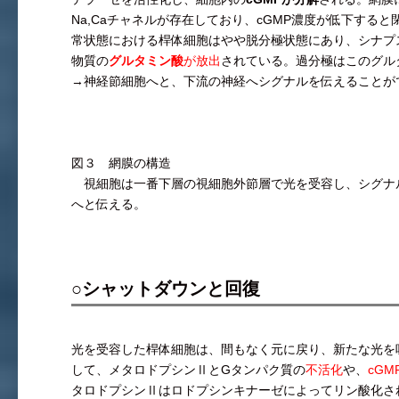
Na,Caチャネルが存在しており、cGMP濃度が低下すると
常状態における桿体細胞はやや脱分極状態にあり、シナプ
物質の
グルタミン酸
が放出
されている。過分極はこのグル
→神経節細胞へと、下流の神経へシグナルを伝えることが
図３ 網膜の構造
視細胞は一番下層の視細胞外節層で光を受容し、シグナ
へと伝える。
○シャットダウンと回復
光を受容した桿体細胞は、間もなく元に戻り、新たな光を
して、メタロドプシンⅡとGタンパク質の
不活化
や、
cG
タロドプシンⅡはロドプシンキナーゼによってリン酸化さ