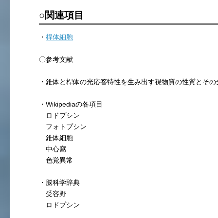
○関連項目
・
桿体細胞
〇参考文献
・錐体と桿体の光応答特性を生み出す視物質の性質とその
・Wikipediaの各項目
ロドプシン
フォトプシン
錐体細胞
中心窩
色覚異常
・脳科学辞典
受容野
ロドプシン