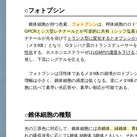
○フォトプシン
錐体細胞が持つ色素、
フォトプシン
は、桿体細胞のロド
GPCRとシス型レチナールとが可逆的に共有（シッフ塩基
チナールが光を浴びて
トランス型に変化するとオプシンか
（メタII体）となり、Gタンパク質のトランスデューサー
性化
する。ホスホジエステラーぜは
cGMPの濃度を下げる
発し、下流にシグナルを伝える。
フォトプシンは活性体であるメタII体の崩壊がロドプシ
増幅は小さく、錐体細胞の感度は低くなる。逆にメタII体
胞に比べて素早い光応答や、素早い順応が可能である。
○錐体細胞の種類
光の三原色に対応して、錐体細胞には
赤錐体、緑錐体、青
れの吸収波長に応じてL錐体.M錐体.S錐体ともいい、それぞ