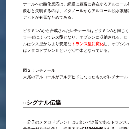
ナールへの酸化反応は、網膜に豊富に存在するアルコール
飲むと失明するのは、メタノールからアルコール脱水素酵
デヒドが有毒なためである。
ビタミンAから合成されたレチナールはビタミンAと同じく
ラーゼによって
シス型
となり、オプシンに収納される。ロ
ルはシス型からより安定な
トランス型に変化
し、オプシン
はメタロドプシンⅡという活性体となっている。
図２：レチノール
末尾のアルコールがアルデヒドになったものがレチナール
○シグナル伝達
一分子のメタロドプシンⅡはGタンパク質であるトランス
テラーゼを活性化し、細胞内の
cGMPが分解
される。網膜