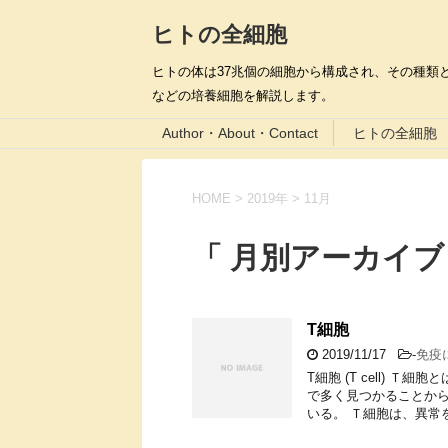
ヒトの全細胞
ヒトの体は37兆個の細胞から構成され、その種類と
などの培養細胞を解説します。
Author・About・Contact
ヒトの全細胞
HOME
>
2019年
>
11月
「 月別アーカイブ：
T細胞
2019/11/17
-
免疫
T細胞 (T cell)
で多く見つかることか
いる。 Ｔ細胞は、異常を