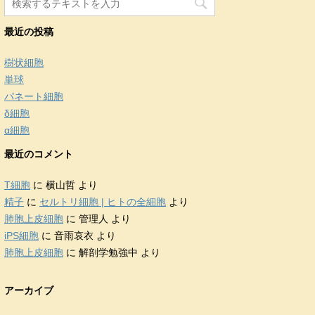
最近の投稿
樹状細胞
単球
パネート細胞
δ細胞
α細胞
最近のコメント
T細胞
に
横山哲
より
精子
に
セルトリ細胞 | ヒトの全細胞
より
肺胞上皮細胞
に
管理人
より
iPS細胞
に
音雨哀衣
より
肺胞上皮細胞
に
解剖学勉強中
より
アーカイブ