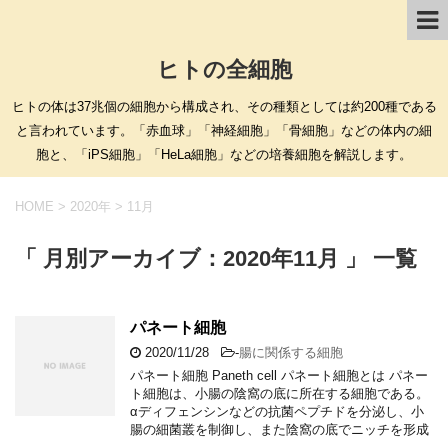
ヒトの全細胞
ヒトの体は37兆個の細胞から構成され、その種類としては約200種である
と言われています。「赤血球」「神経細胞」「骨細胞」などの体内の細
胞と、「iPS細胞」「HeLa細胞」などの培養細胞を解説します。
HOME
>
2020年
>
11月
「 月別アーカイブ：2020年11月 」 一覧
パネート細胞
2020/11/28
-
腸に関係する細胞
パネート細胞 Paneth cell パネート細胞とは パネー
ト細胞は、小腸の陰窩の底に所在する細胞である。
αディフェンシンなどの抗菌ペプチドを分泌し、小
腸の細菌叢を制御し、また陰窩の底でニッチを形成
…