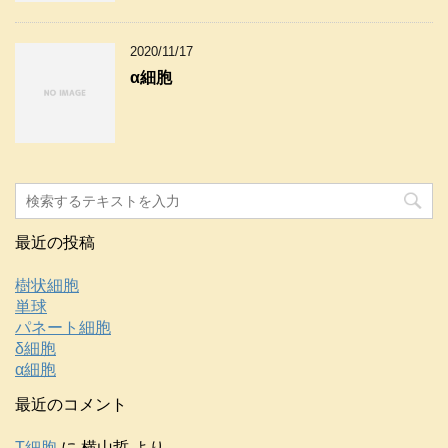
2020/11/17
α細胞
最近の投稿
樹状細胞
単球
パネート細胞
δ細胞
α細胞
最近のコメント
T細胞
に
横山哲
より