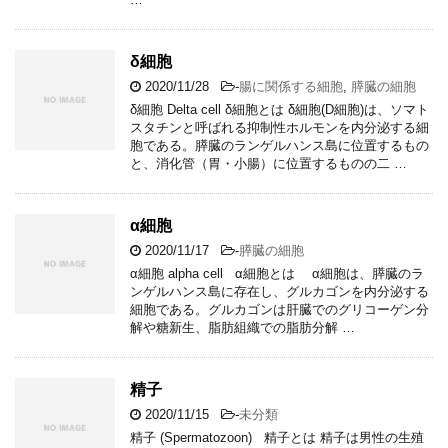
δ細胞
2020/11/28
-
腸に関係する細胞
,
膵臓の細胞
δ細胞 Delta cell δ細胞とは δ細胞(D細胞)は、ソマト
スタチンと呼ばれる抑制性ホルモンを内分泌する細
胞である。膵臓のランゲルハンス島に位置するもの
と、消化管（胃・小腸）に位置するものの二 …
α細胞
2020/11/17
-
膵臓の細胞
α細胞 alpha cell α細胞とは α細胞は、膵臓のラ
ンゲルハンス島に存在し、グルカゴンを内分泌する
細胞である。グルカゴンは肝臓でのグリコーゲン分
解や糖新生、脂肪組織での脂肪分解 …
精子
2020/11/15
-
未分類
精子 (Spermatozoon) 精子とは 精子は男性の生殖