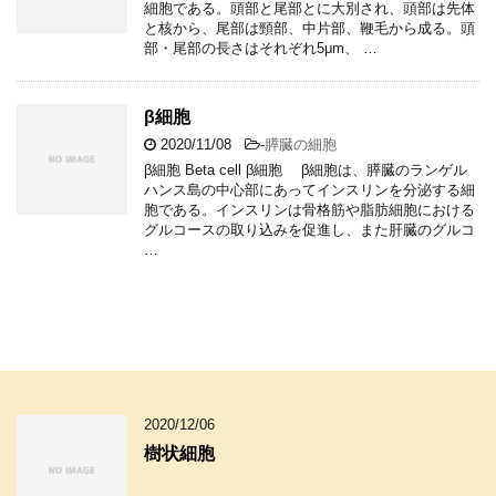
細胞である。頭部と尾部とに大別され、頭部は先体
と核から、尾部は頸部、中片部、鞭毛から成る。頭
部・尾部の長さはそれぞれ5μm、 …
β細胞
2020/11/08
-
膵臓の細胞
β細胞 Beta cell β細胞 β細胞は、膵臓のランゲル
ハンス島の中心部にあってインスリンを分泌する細
胞である。インスリンは骨格筋や脂肪細胞における
グルコースの取り込みを促進し、また肝臓のグルコ
…
2020/12/06
樹状細胞