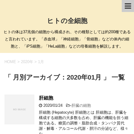
ヒトの全細胞
ヒトの体は37兆個の細胞から構成され、その種類としては約200種である
と言われています。「赤血球」「神経細胞」「骨細胞」などの体内の細
胞と、「iPS細胞」「HeLa細胞」などの培養細胞を解説します。
HOME
>
2020年
>
1月
「 月別アーカイブ：2020年01月 」 一覧
肝細胞
2020/01/24
-
肝臓の細胞
肝細胞 (Hepatocyte) 肝細胞とは 肝細胞は、肝臓を
構成する細胞の大多数を占め、肝臓の機能を担う細
胞である。糖質の調整・脂肪合成・タンパク質代
謝・解毒・アルコール代謝・胆汁の分泌など、様々
な …