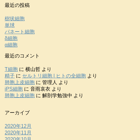
最近の投稿
樹状細胞
単球
パネート細胞
δ細胞
α細胞
最近のコメント
T細胞
に
横山哲
より
精子
に
セルトリ細胞 | ヒトの全細胞
より
肺胞上皮細胞
に
管理人
より
iPS細胞
に
音雨哀衣
より
肺胞上皮細胞
に
解剖学勉強中
より
アーカイブ
2020年12月
2020年11月
2020年10月