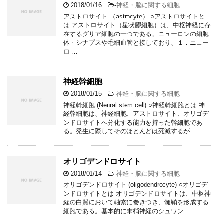
2018/01/16
-
神経・脳に関する細胞
アストロサイト （astrocyte） ○アストロサイトと
は アストロサイト（星状膠細胞）は、中枢神経に存
在するグリア細胞の一つである。ニューロンの細胞
体・シナプスや毛細血管と接しており、１．ニュー
ロ …
神経幹細胞
2018/01/15
-
神経・脳に関する細胞
神経幹細胞 (Neural stem cell) ○神経幹細胞とは 神
経幹細胞は、神経細胞、アストロサイト、オリゴデ
ンドロサイトへ分化する能力を持った幹細胞であ
る。発生に際してそのほとんどは死滅するが …
オリゴデンドロサイト
2018/01/14
-
神経・脳に関する細胞
オリゴデンドロサイト (oligodendrocyte) ○オリゴデ
ンドロサイトとは オリゴデンドロサイトは、中枢神
経の白質において軸索に巻きつき、髄鞘を形成する
細胞である。基本的に末梢神経のシュワン …