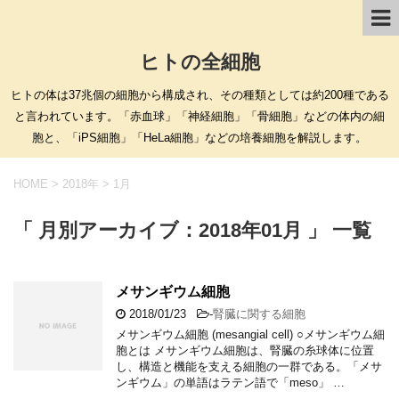
ヒトの全細胞
ヒトの体は37兆個の細胞から構成され、その種類としては約200種である
と言われています。「赤血球」「神経細胞」「骨細胞」などの体内の細
胞と、「iPS細胞」「HeLa細胞」などの培養細胞を解説します。
HOME
>
2018年
>
1月
「 月別アーカイブ：2018年01月 」 一覧
メサンギウム細胞
2018/01/23
-
腎臓に関する細胞
メサンギウム細胞 (mesangial cell) ○メサンギウム細
胞とは メサンギウム細胞は、腎臓の糸球体に位置
し、構造と機能を支える細胞の一群である。「メサ
ンギウム」の単語はラテン語で「meso」 …