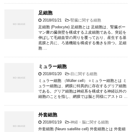
足細胞
2018/01/21
-
腎臓に関する細胞
足細胞 (Podocyte) 足細胞とは 足細胞は、腎臓ボー
マン嚢の臓側壁を構成する上皮細胞である。突起を
伸ばして毛細血管の周りを覆っており、産生する基
底膜と共に、ろ過機能を構成する働きを持つ。足細
胞 …
ミュラー細胞
2018/01/20
-
目に関する細胞
ミュラー細胞 （Müller cell） ○ミュラー細胞とは ミ
ュラー細胞は、網膜に特異的に存在するグリア細胞
である。グリア細胞は神経系を構成する神経以外の
細胞のことを指し、網膜では脳と同様にアストロ …
外套細胞
2018/01/19
-
神経・脳に関する細胞
外套細胞 (Neuro satellite cell) 外套細胞とは 外套細