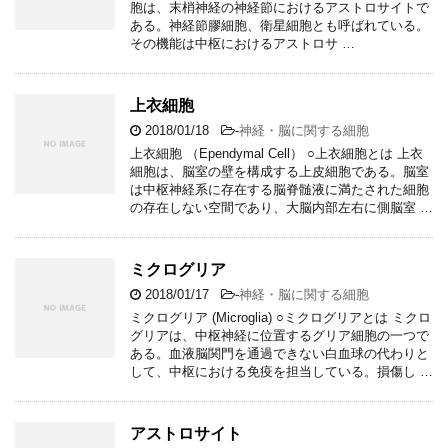
胞は、末梢神経の神経節におけるアストロサイトで
ある。神経節膠細胞、衛星細胞とも呼ばれている。
その機能は中枢におけるアストロサ …
上衣細胞
2018/01/18
-
神経・脳に関する細胞
上衣細胞 （Ependymal Cell） ○上衣細胞とは 上衣
細胞は、脳室の壁を構成する上皮細胞である。脳室
は中枢神経系に存在する脳脊髄液に満たされた細胞
の存在しない空間であり、大脳内部左右に側脳室 …
ミクログリア
2018/01/17
-
神経・脳に関する細胞
ミクログリア (Microglia) ○ミクログリアとは ミクロ
グリアは、中枢神経に位置するグリア細胞の一つで
ある。血液脳関門を通過できない白血球の代わりと
して、中枢における免疫を担当している。損傷し …
アストロサイト