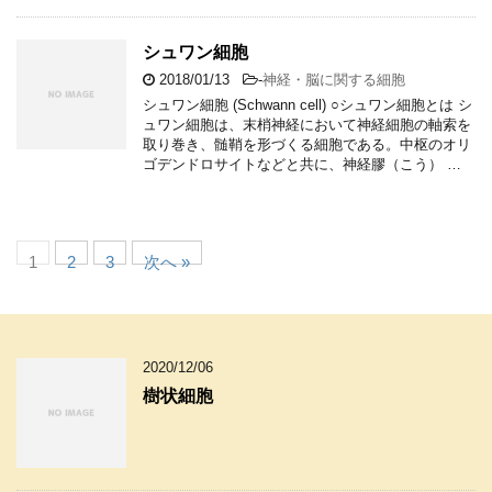
シュワン細胞
2018/01/13
-
神経・脳に関する細胞
シュワン細胞 (Schwann cell) ○シュワン細胞とは シ
ュワン細胞は、末梢神経において神経細胞の軸索を
取り巻き、髄鞘を形づくる細胞である。中枢のオリ
ゴデンドロサイトなどと共に、神経膠（こう） …
1
2
3
次へ »
2020/12/06
樹状細胞