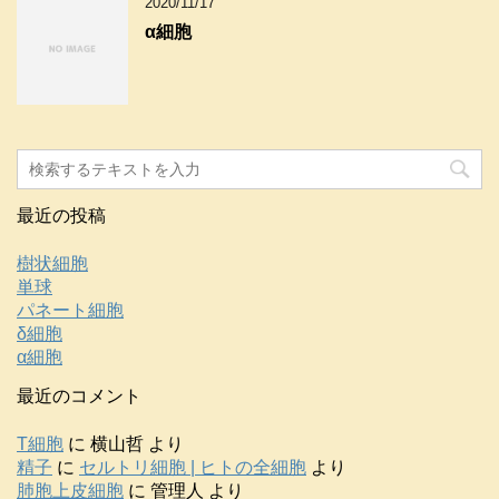
2020/11/17
α細胞
最近の投稿
樹状細胞
単球
パネート細胞
δ細胞
α細胞
最近のコメント
T細胞
に
横山哲
より
精子
に
セルトリ細胞 | ヒトの全細胞
より
肺胞上皮細胞
に
管理人
より