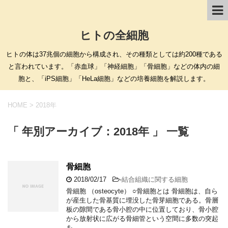
ヒトの全細胞
ヒトの体は37兆個の細胞から構成され、その種類としては約200種である
と言われています。「赤血球」「神経細胞」「骨細胞」などの体内の細
胞と、「iPS細胞」「HeLa細胞」などの培養細胞を解説します。
HOME
>
2018年
「 年別アーカイブ：2018年 」 一覧
骨細胞
2018/02/17
-
結合組織に関する細胞
骨細胞 （osteocyte） ○骨細胞とは 骨細胞は、自ら
が産生した骨基質に埋没した骨芽細胞である。骨層
板の隙間である骨小腔の中に位置しており、骨小腔
から放射状に広がる骨細管という空間に多数の突起
を …