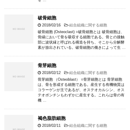
破骨細胞
2018/02/16
-
結合組織に関する細胞
破骨細胞 (Osteoclast) ○破骨細胞とは 破骨細胞は、
骨縁において骨を吸収する細胞である。骨との接触
部に波状縁と呼ばれる構造を持ち、そこから分解酵
素が放出されている。破骨細胞の働きによって生 …
骨芽細胞
2018/02/12
-
結合組織に関する細胞
骨芽細胞 （Osteoblast） ○骨芽細胞とは 骨芽細胞
は、骨を形成する細胞である。産生する有機物質は
コラーゲンが主であるが、オステオカルシン、オス
テオポンチンもわずかに産生する。これらは骨の有
機 …
褐色脂肪細胞
2018/02/11
-
結合組織に関する細胞