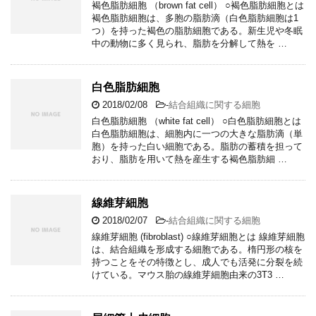
褐色脂肪細胞 （brown fat cell） ○褐色脂肪細胞とは
褐色脂肪細胞は、多胞の脂肪滴（白色脂肪細胞は1
つ）を持った褐色の脂肪細胞である。新生児や冬眠
中の動物に多く見られ、脂肪を分解して熱を …
白色脂肪細胞
2018/02/08
-
結合組織に関する細胞
白色脂肪細胞 （white fat cell） ○白色脂肪細胞とは
白色脂肪細胞は、細胞内に一つの大きな脂肪滴（単
胞）を持った白い細胞である。脂肪の蓄積を担って
おり、脂肪を用いて熱を産生する褐色脂肪細 …
線維芽細胞
2018/02/07
-
結合組織に関する細胞
線維芽細胞 (fibroblast) ○線維芽細胞とは 線維芽細胞
は、結合組織を形成する細胞である。楕円形の核を
持つことをその特徴とし、成人でも活発に分裂を続
けている。マウス胎の線維芽細胞由来の3T3 …