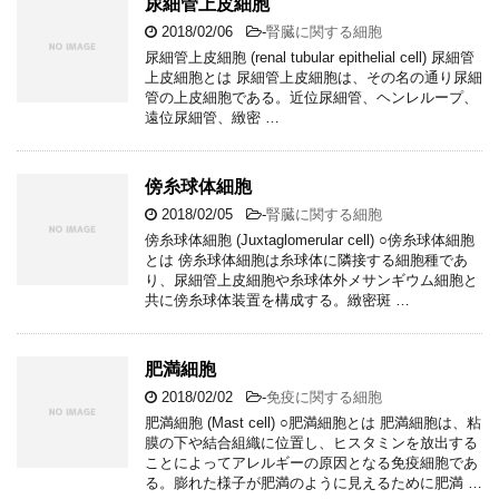
尿細管上皮細胞
2018/02/06
-
腎臓に関する細胞
尿細管上皮細胞 (renal tubular epithelial cell) 尿細管
上皮細胞とは 尿細管上皮細胞は、その名の通り尿細
管の上皮細胞である。近位尿細管、ヘンレループ、
遠位尿細管、緻密 …
傍糸球体細胞
2018/02/05
-
腎臓に関する細胞
傍糸球体細胞 (Juxtaglomerular cell) ○傍糸球体細胞
とは 傍糸球体細胞は糸球体に隣接する細胞種であ
り、尿細管上皮細胞や糸球体外メサンギウム細胞と
共に傍糸球体装置を構成する。緻密斑 …
肥満細胞
2018/02/02
-
免疫に関する細胞
肥満細胞 (Mast cell) ○肥満細胞とは 肥満細胞は、粘
膜の下や結合組織に位置し、ヒスタミンを放出する
ことによってアレルギーの原因となる免疫細胞であ
る。膨れた様子が肥満のように見えるために肥満 …