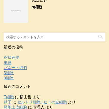
2020/11/17
α細胞
最近の投稿
樹状細胞
単球
パネート細胞
δ細胞
α細胞
最近のコメント
T細胞
に
横山哲
より
精子
に
セルトリ細胞 | ヒトの全細胞
より
肺胞上皮細胞
に
管理人
より