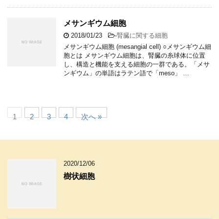
メサンギウム細胞
2018/01/23
-
腎臓に関する細胞
メサンギウム細胞 (mesangial cell) ○メサンギウム細
胞とは メサンギウム細胞は、腎臓の糸球体に位置
し、構造と機能を支える細胞の一群である。「メサ
ンギウム」の単語はラテン語で「meso」 …
1
2
3
4
次へ »
2020/12/06
樹状細胞