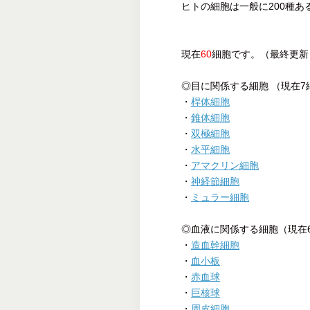
ヒトの細胞は一般に200種
現在
60
細胞です。（最終更新：
◎目に関係する細胞 （現在7
・
桿体細胞
・
錐体細胞
・
双極細胞
・
水平細胞
・
アマクリン細胞
・
神経節細胞
・
ミュラー細胞
◎血液に関係する細胞（現在
・
造血幹細胞
・
血小板
・
赤血球
・
巨核球
・
周皮細胞