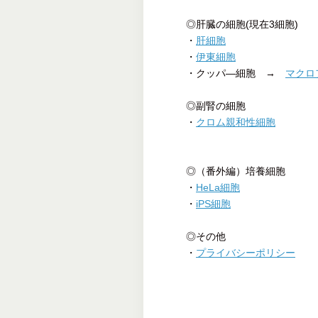
◎肝臓の細胞(現在3細胞)
・
肝細胞
・
伊東細胞
・クッパ―細胞 →
マクロ
◎副腎の細胞
・
クロム親和性細胞
◎（番外編）培養細胞
・
HeLa細胞
・
iPS細胞
◎その他
・
プライバシーポリシー