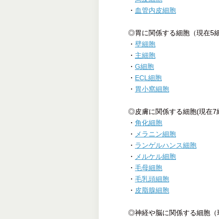
・
血管内皮細胞
◎胃に関係する細胞（現在5
・
壁細胞
・
主細胞
・
G細胞
・
ECL細胞
・
胃小窩細胞
◎皮膚に関係する細胞(現在7
・
角化細胞
・
メラニン細胞
・
ランゲルハンス細胞
・
メルケル細胞
・
毛母細胞
・
毛乳頭細胞
・
皮脂腺細胞
◎神経や脳に関係する細胞（