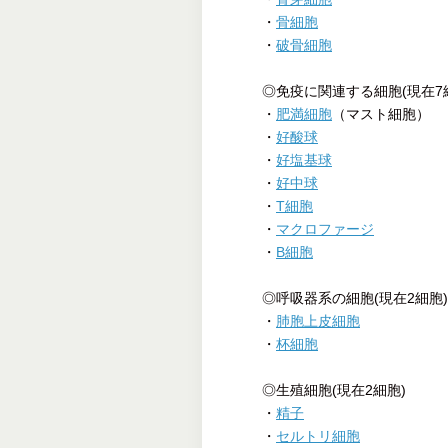
・
骨細胞
・
破骨細胞
◎免疫に関連する細胞(現在7
・
肥満細胞
（マスト細胞）
・
好酸球
・
好塩基球
・
好中球
・
T細胞
・
マクロファージ
・
B細胞
◎呼吸器系の細胞(現在2細胞)
・
肺胞上皮細胞
・
杯細胞
◎生殖細胞(現在2細胞)
・
精子
・
セルトリ細胞