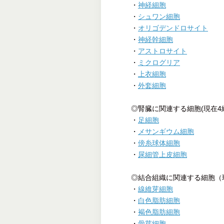
・
神経細胞
・
シュワン細胞
・
オリゴデンドロサイト
・
神経幹細胞
・
アストロサイト
・
ミクログリア
・
上衣細胞
・
外套細胞
◎腎臓に関連する細胞(現在4
・
足細胞
・
メサンギウム細胞
・
傍糸球体細胞
・
尿細管上皮細胞
◎結合組織に関連する細胞（
・
線維芽細胞
・
白色脂肪細胞
・
褐色脂肪細胞
・
骨芽細胞