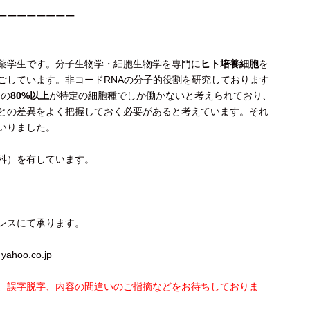
ーーーーーーーー
薬学生です。分子生物学・細胞生物学を専門に
ヒト培養細胞
を
ごしています。非コードRNAの分子的役割を研究しております
その
80%以上
が特定の細胞種でしか働かないと考えられており、
との差異をよく把握しておく必要があると考えています。それ
いりました。
科）を有しています。
レスにて承ります。
ahoo.co.jp
、誤字脱字、内容の間違いのご指摘などをお待ちしておりま