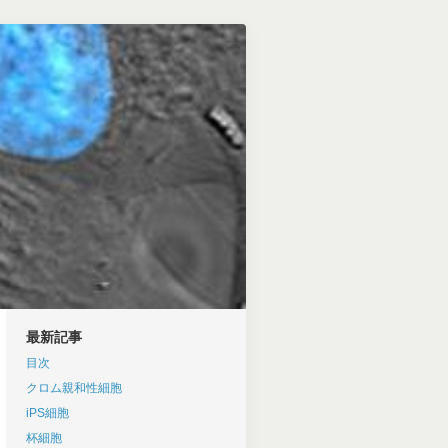
最新記事
目次
クロム親和性細胞
iPS細胞
杯細胞