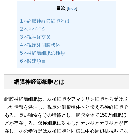
目次
[
hide
]
1
○網膜神経節細胞とは
2
○スパイク
3
○視神経交叉
4
○視床外側膝状体
5
○神経節細胞の種類
6
○関連項目
○網膜神経節細胞とは
網膜神経節細胞は、双極細胞やアマクリン細胞から受け取
った情報を処理し、視床外側膝状体へと伝える神経細胞で
ある。長い軸索をその特徴とし、網膜全体で150万細胞ほ
どが存在する。双極細胞に対応したオン型とオフ型とが存
在し、その受容野は双極細胞と同様に中心周辺拮抗型であ