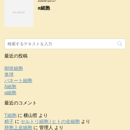
2020/11/17
α細胞
最近の投稿
樹状細胞
単球
パネート細胞
δ細胞
α細胞
最近のコメント
T細胞
に
横山哲
より
精子
に
セルトリ細胞 | ヒトの全細胞
より
肺胞上皮細胞
に
管理人
より