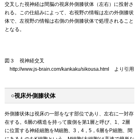
交叉した視神経は間脳の視床外側膝状体（左右）に投射さ
れる。この仕組みによって、右視野の情報は左の外側膝状
体で、左視野の情報は右側の外側膝状体で処理されること
となる。
図３ 視神経交叉
http://www.js-brain.com/kankaku/sikousa.html より引用
○視床外側膝状体
外側膝状体は視床の一部をなす部位であり、左右に一対存
在する。6層の構造を持って腹側を第1層と呼び、1、2層
に位置する神経細胞をM細胞、3，4，5，6層をP細胞、間
にあるものをK細胞という。M細胞(大細胞)は高速で簡単な