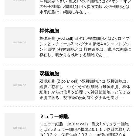
をお読み下さい 目次1 ○水平細胞とは2 ○オン・オフ
の分子機構3 ○関連項目4 ○参考文献 ○水平細胞とは
水平細胞は、網膜に存在し …
桿体細胞
桿体細胞 (Rod cell) 目次1 ○桿体細胞とは2 ○ロドプ
シンとレチノール3 ○シグナル伝達4 ○シャットダウ
ンと回復 ○桿体細胞とは 桿体細胞は、眼球の網膜に
存在し、明かりを検出する細胞であ …
双極細胞
双極細胞 (Bipolar cell) ○双極細胞とは 双極細胞は、
網膜に存在し、いくつかの視細胞（錐体細胞、桿体
細胞）からの信号を処理して神経節細胞へと伝える
細胞である。視神経の光応答シグナルを受け …
ミュラー細胞
ミュラー細胞 （Müller cell） 目次1 ○ミュラー細胞
とは2 ○ミュラー細胞の機能2.0.1 １．物質の取り込
み2.0.2 ２．栄養供給 2.0.3 ３．血流の調整2.0.4