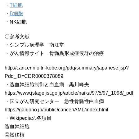
・
T細胞
・
B細胞
・NK細胞
〇参考文献
・シンプル病理学 南江堂
・がん情報サイト 骨髄異形成症候群の治療
http://cancerinfo.tri-kobe.org/pdq/summary/japanese.jsp?
Pdq_ID=CDR0000378089
・造血幹細胞制御と白血病 黒川峰夫
https://www.jstage.jst.go.jp/article/naika/97/5/97_1098/_pdf
・国立がん研究センター 急性骨髄性白血病
https://ganjoho.jp/public/cancer/AML/index.html
・Wikipediaの各項目
造血幹細胞
骨髄移植