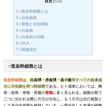
目次
[
hide
]
1
○造血幹細胞とは
2
○分化経路
3
○骨髄と分化抑制
4
○白血病
5
○白血病の治療
6
○HLA
7
○関連項目
○造血幹細胞とは
造血幹細胞
は、
白血球・赤血球・血小板
等すべての血液成
分に分化能を持つ幹細胞
である。ヒト成体においては、胸
骨・肋骨・脊髄・骨盤の
骨髄
に多く見られる。細胞分裂で
二つに分かれる際に片方が分化し、もう片方は自己複製と
して未分化状態を維持している。一度分化した血液の細胞