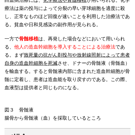
白血病治療には、
化学療法や骨髄移植
が用いられる。化学
療法は薬の投与によって分裂の早い芽球細胞を適度に殺
し、正常なものほど回復が速いことを利用した治療法であ
る。貧血や日和見感染の副作用が見られる。
一方で
骨髄移植
は、再発した場合などにおいて用いられ
る、
他人の造血幹細胞を導入することによる治療法
であ
る。まず
致死量の抗がん剤投与や放射線照射によって患者
自身の造血幹細胞を死滅
させ、ドナーの骨髄液（骨髄血）
を輸血する。すると骨髄液内部に含まれた造血幹細胞が骨
髄に定着し、患者は造血能を取り戻すのである。この際、
血液型は提供者と同じものになる。
図３ 骨髄液
腸骨から骨髄液（血）を採取しているところ