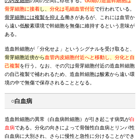
の内皮細胞
の間の空間に存在する。
G0期の造血幹細胞は
骨芽細胞に接着
し、
分化は毛細血管付近
で行われている。
骨芽細胞には複製を抑える
働きがあるが、これには血管か
ら遠い低酸素環境で幹細胞を無傷に維持するという意味が
ある。
造血幹細胞が「分化せよ」というシグナルを受け取ると、
骨芽細胞近傍から
血管内皮細胞付近へと移動し、分化と自
己複製
を行う。なお、その穴は骨芽細胞付近の造血幹細胞
の自己複製で補われるため、造血幹細胞は酸素から遠い環
境の中で無傷で保存されることとなる。
○白血病
造血幹細胞の異常（白血病幹細胞）が引き起こす病気が
白
血病
である。分化の向きによって骨髄性白血病とリンパ性
白血病に大別され、さらに慢性と急性に分けることができ