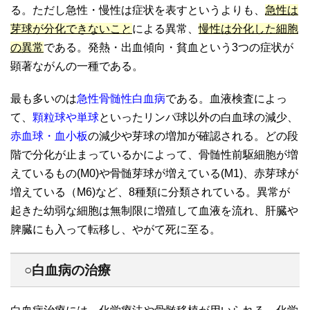
る。ただし急性・慢性は症状を表すというよりも、
急性は
芽球が分化できないこと
による異常、
慢性は分化した細胞
の異常
である。発熱・出血傾向・貧血という3つの症状が
顕著ながんの一種である。
最も多いのは
急性骨髄性白血病
である。血液検査によっ
て、
顆粒球や単球
といったリンパ球以外の白血球の減少、
赤血球・血小板
の減少や芽球の増加が確認される。どの段
階で分化が止まっているかによって、骨髄性前駆細胞が増
えているもの(M0)や骨髄芽球が増えている(M1)、赤芽球が
増えている（M6)など、8種類に分類されている。異常が
起きた幼弱な細胞は無制限に増殖して血液を流れ、肝臓や
脾臓にも入って転移し、やがて死に至る。
○白血病の治療