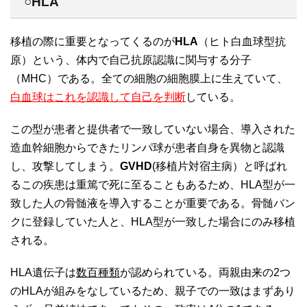
○HLA
移植の際に重要となってくるのが
HLA
（ヒト白血球型抗
原）という、体内で自己抗原認識に関与する分子
（MHC）である。全ての細胞の細胞膜上に生えていて、
白血球はこれを認識して自己を判断
している。
この型が患者と提供者で一致していない場合、導入された
造血幹細胞からできたリンパ球が患者自身を異物と認識
し、攻撃してしまう。
GVHD
(移植片対宿主病）と呼ばれ
るこの疾患は重篤で死に至ることもあるため、HLA型が一
致した人の骨髄液を導入することが重要である。骨髄バン
クに登録していた人と、HLA型が一致した場合にのみ移植
される。
HLA遺伝子は
数百種類
が認められている。両親由来の2つ
のHLAが組みをなしているため、親子での一致はまずあり