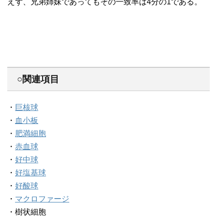
えず、兄弟姉妹であってもその一致率は4分の1である。
○関連項目
・
巨核球
・
血小板
・
肥満細胞
・
赤血球
・
好中球
・
好塩基球
・
好酸球
・
マクロファージ
・樹状細胞