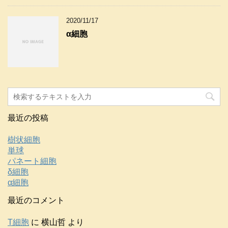
2020/11/17
α細胞
最近の投稿
樹状細胞
単球
パネート細胞
δ細胞
α細胞
最近のコメント
T細胞
に
横山哲
より