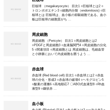
巨核球 （megakaryocyte） 目次1 ○巨核球とは2 ○
トロンボポエチン3 ○細胞内分裂（endomitosis) ○巨
核球とは 巨核球は、血小板の前駆細胞である。血小
板は巨核球の細胞質がち …
周皮細胞
周皮細胞 （Pericyte） 目次1 ○周皮細胞とは2
○PDGFと周皮細胞3 ○血液脳関門4 ○周皮細胞の分化
5 ○関連項目 ○周皮細胞とは 周皮細胞は、毛細血管
と小静脈において内皮細胞を囲うよう …
赤血球
赤血球 (Red blood cell) 目次1 ○赤血球とは2 ○赤血
球の分化・形成3 ○赤血球の破壊4 ○ヘモグロビン5
○酸素の運搬6 ○高地順応7 〇ABO式血液型8 ○Rh血
液型9 ○鎌状赤 …
血小板
血小板 (Platelet) 目次1 ○血小板とは2 ○一次止血3 ○