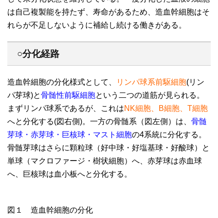
は自己複製能を持たず、寿命があるため、造血幹細胞はそ
れらが不足しないように補給し続ける働きがある。
○分化経路
造血幹細胞の分化様式として、
リンパ球系前駆細胞
(リン
パ芽球)と
骨髄性前駆細胞
という二つの道筋が見られる。
まずリンパ球系であるが、これは
NK細胞、B細胞、T細胞
へと分化する(図右側)。一方の骨髄系（図左側）は、
骨髄
芽球・赤芽球・巨核球・マスト細胞
の4系統に分化する。
骨髄芽球はさらに顆粒球（好中球・好塩基球・好酸球）と
単球（マクロファージ・樹状細胞）へ、赤芽球は赤血球
へ、巨核球は血小板へと分化する。
図１ 造血幹細胞の分化