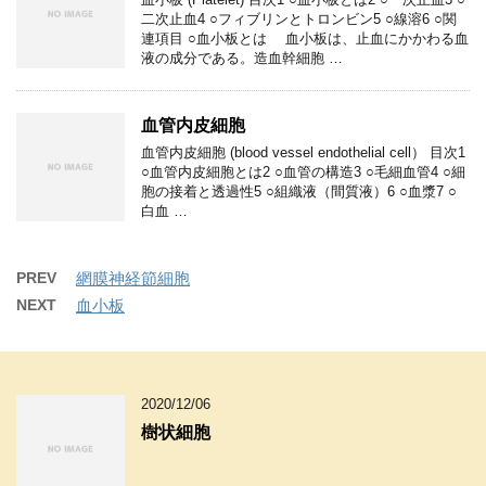
二次止血4 ○フィブリンとトロンビン5 ○線溶6 ○関
連項目 ○血小板とは 血小板は、止血にかかわる血
液の成分である。造血幹細胞 …
血管内皮細胞
血管内皮細胞 (blood vessel endothelial cell） 目次1
○血管内皮細胞とは2 ○血管の構造3 ○毛細血管4 ○細
胞の接着と透過性5 ○組織液（間質液）6 ○血漿7 ○
白血 …
PREV
網膜神経節細胞
NEXT
血小板
2020/12/06
樹状細胞