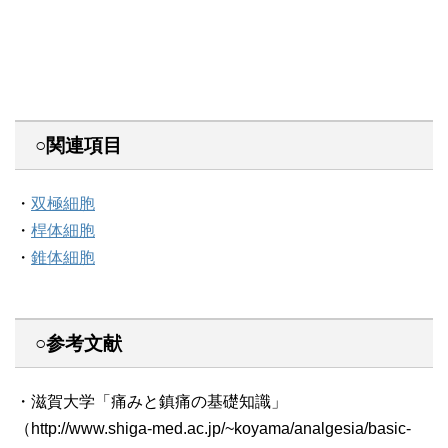
○関連項目
・
双極細胞
・
桿体細胞
・
錐体細胞
○参考文献
・滋賀大学「痛みと鎮痛の基礎知識」
（http://www.shiga-med.ac.jp/~koyama/analgesia/basic-