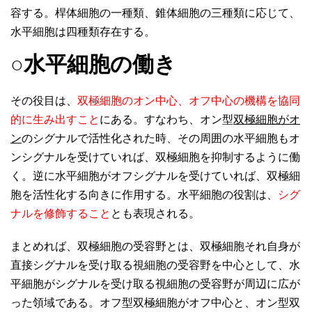
容する。桿体細胞の一種類、錐体細胞の三種類に応じて、
水平細胞は四種類存在する。
○水平細胞の働き
その役目は、
双極細胞のオン中心、オフ中心の機構を協同
的に生み出すこと
にある。すなわち、オン型
双極細胞がオ
ン
のシグナルで活性化された時、その周囲の水平細胞もオ
ンシグナルを受けていれば、双極細胞を抑制するように働
く。逆に水平細胞がオフシグナルを受けていれば、双極細
胞を活性化する向きに作用する。水平細胞の役割は、
シグ
ナルを修飾すること
とも表現される。
まとめれば、双極細胞の受容野とは、双極細胞それ自身が
直接シグナルを受け取る視細胞の受容野を中心として、水
平細胞がシグナルを受け取る視細胞の受容野が周辺に広が
った領域である。オフ型双極細胞がオフ中心と、オン型双