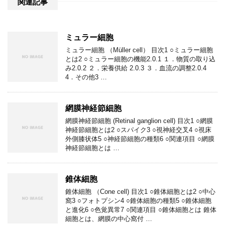
関連記事
ミュラー細胞
ミュラー細胞 （Müller cell） 目次1 ○ミュラー細胞
とは2 ○ミュラー細胞の機能2.0.1 １．物質の取り込
み2.0.2 ２．栄養供給 2.0.3 ３．血流の調整2.0.4
4．その他3 …
網膜神経節細胞
網膜神経節細胞 (Retinal ganglion cell) 目次1 ○網膜
神経節細胞とは2 ○スパイク3 ○視神経交叉4 ○視床
外側膝状体5 ○神経節細胞の種類6 ○関連項目 ○網膜
神経節細胞とは …
錐体細胞
錐体細胞 （Cone cell) 目次1 ○錐体細胞とは2 ○中心
窩3 ○フォトプシン4 ○錐体細胞の種類5 ○錐体細胞
と進化6 ○色覚異常7 ○関連項目 ○錐体細胞とは 錐体
細胞とは、網膜の中心窩付 …