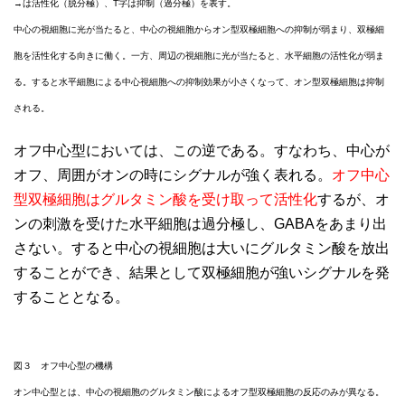
→は活性化（脱分極）、T字は抑制（過分極）を表す。
中心の視細胞に光が当たると、中心の視細胞からオン型双極細胞への抑制が弱まり、双極細
胞を活性化する向きに働く。一方、周辺の視細胞に光が当たると、水平細胞の活性化が弱ま
る。すると水平細胞による中心視細胞への抑制効果が小さくなって、オン型双極細胞は抑制
される。
オフ中心型においては、この逆である。すなわち、中心が
オフ、周囲がオンの時にシグナルが強く表れる。
オフ中心
型双極細胞はグルタミン酸を受け取って活性化
するが、オ
ンの刺激を受けた水平細胞は過分極し、GABAをあまり出
さない。すると中心の視細胞は大いにグルタミン酸を放出
することができ、結果として双極細胞が強いシグナルを発
することとなる。
図３ オフ中心型の機構
オン中心型とは、中心の視細胞のグルタミン酸によるオフ型双極細胞の反応のみが異なる。