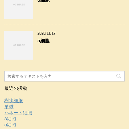
δ細胞
2020/11/17
α細胞
最近の投稿
樹状細胞
単球
パネート細胞
δ細胞
α細胞