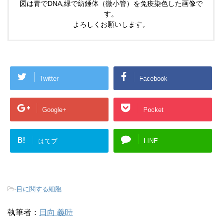
図は青でDNA,緑で紡錘体（微小管）を免疫染色した画像で
す。
よろしくお願いします。
Twitter
Facebook
Google+
Pocket
B!
はてブ
LINE
-
目に関する細胞
執筆者：
日向 義時