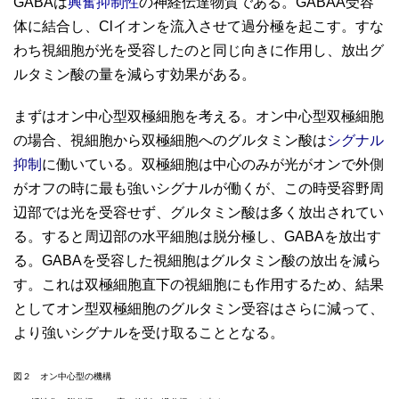
GABAは
興奮抑制性
の神経伝達物質である。GABAA受容
体に結合し、Clイオンを流入させて過分極を起こす。すな
わち視細胞が光を受容したのと同じ向きに作用し、放出グ
ルタミン酸の量を減らす効果がある。
まずはオン中心型双極細胞を考える。オン中心型双極細胞
の場合、視細胞から双極細胞へのグルタミン酸は
シグナル
抑制
に働いている。双極細胞は中心のみが光がオンで外側
がオフの時に最も強いシグナルが働くが、この時受容野周
辺部では光を受容せず、グルタミン酸は多く放出されてい
る。すると周辺部の水平細胞は脱分極し、GABAを放出す
る。GABAを受容した視細胞はグルタミン酸の放出を減ら
す。これは双極細胞直下の視細胞にも作用するため、結果
としてオン型双極細胞のグルタミン受容はさらに減って、
より強いシグナルを受け取ることとなる。
図２ オン中心型の機構