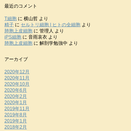
最近のコメント
T細胞
に
横山哲
より
精子
に
セルトリ細胞 | ヒトの全細胞
より
肺胞上皮細胞
に
管理人
より
iPS細胞
に
音雨哀衣
より
肺胞上皮細胞
に
解剖学勉強中
より
アーカイブ
2020年12月
2020年11月
2020年10月
2020年6月
2020年2月
2020年1月
2019年11月
2019年8月
2019年1月
2018年2月