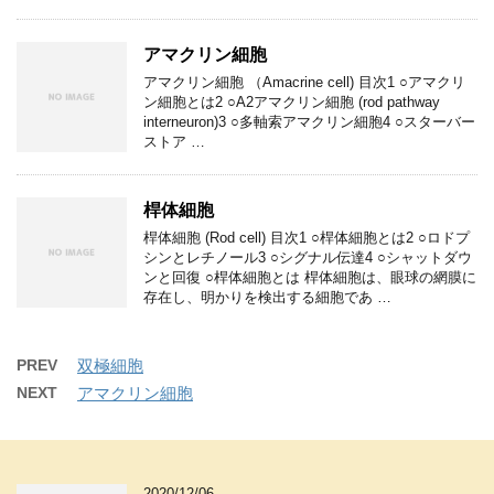
アマクリン細胞
アマクリン細胞 （Amacrine cell) 目次1 ○アマクリ
ン細胞とは2 ○A2アマクリン細胞 (rod pathway
interneuron)3 ○多軸索アマクリン細胞4 ○スターバー
ストア …
桿体細胞
桿体細胞 (Rod cell) 目次1 ○桿体細胞とは2 ○ロドプ
シンとレチノール3 ○シグナル伝達4 ○シャットダウ
ンと回復 ○桿体細胞とは 桿体細胞は、眼球の網膜に
存在し、明かりを検出する細胞であ …
PREV
双極細胞
NEXT
アマクリン細胞
2020/12/06