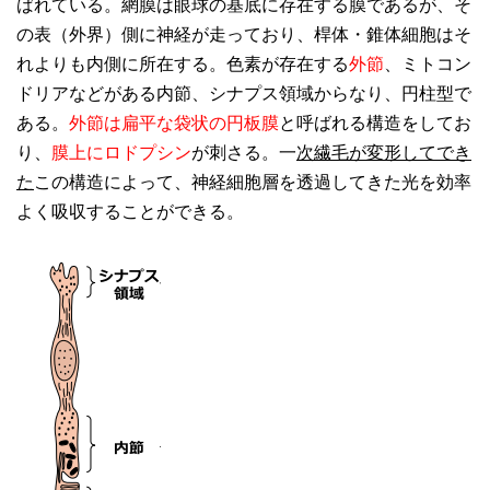
ばれている。網膜は眼球の基底に存在する膜であるが、そ
の表（外界）側に神経が走っており、桿体・錐体細胞はそ
れよりも内側に所在する。色素が存在する
外節
、ミトコン
ドリアなどがある内節、シナプス領域からなり、円柱型で
ある。
外節は扁平な袋状の円板膜
と呼ばれる構造をしてお
り、
膜上にロドプシン
が刺さる。一
次繊毛が変形してでき
た
この構造によって、神経細胞層を透過してきた光を効率
よく吸収することができる。