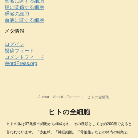
腎臓に関する細胞
腸に関係する細胞
膵臓の細胞
血液に関する細胞
メタ情報
ログイン
投稿フィード
コメントフィード
WordPress.org
Author・About・Contact
ヒトの全細胞
ヒトの全細胞
ヒトの体は37兆個の細胞から構成され、その種類としては約200種であると
言われています。「赤血球」「神経細胞」「骨細胞」などの体内の細胞と、