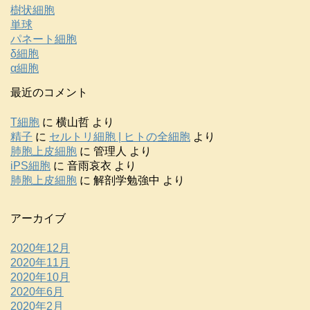
樹状細胞
単球
パネート細胞
δ細胞
α細胞
最近のコメント
T細胞
に
横山哲
より
精子
に
セルトリ細胞 | ヒトの全細胞
より
肺胞上皮細胞
に
管理人
より
iPS細胞
に
音雨哀衣
より
肺胞上皮細胞
に
解剖学勉強中
より
アーカイブ
2020年12月
2020年11月
2020年10月
2020年6月
2020年2月