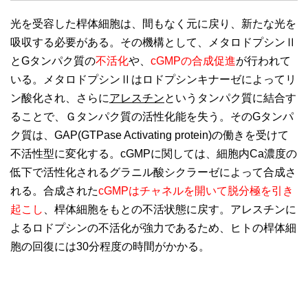
光を受容した桿体細胞は、間もなく元に戻り、新たな光を
吸収する必要がある。その機構として、メタロドプシンⅡ
とGタンパク質の
不活化
や、
cGMPの合成促進
が行われて
いる。メタロドプシンⅡはロドプシンキナーゼによってリ
ン酸化され、さらに
アレスチン
というタンパク質に結合す
ることで、Ｇタンパク質の活性化能を失う。そのGタンパ
ク質は、GAP(GTPase Activating protein)の働きを受けて
不活性型に変化する。cGMPに関しては、細胞内Ca濃度の
低下で活性化されるグラニル酸シクラーゼによって合成さ
れる。合成された
cGMPはチャネルを開いて脱分極を引き
起こし
、桿体細胞をもとの不活状態に戻す。アレスチンに
よるロドプシンの不活化が強力であるため、ヒトの桿体細
胞の回復には30分程度の時間がかかる。