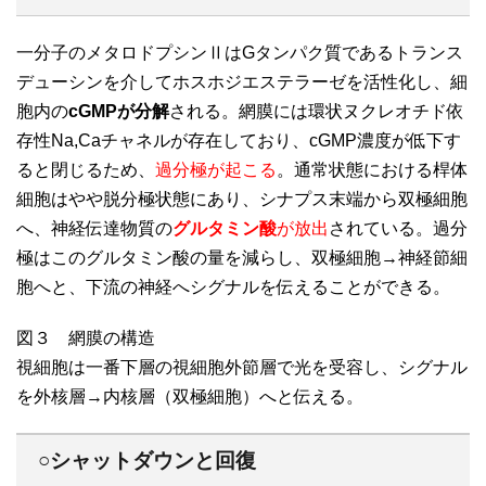
一分子のメタロドプシンⅡはGタンパク質であるトランス
デューシンを介してホスホジエステラーゼを活性化し、細
胞内の
cGMPが分解
される。網膜には環状ヌクレオチド依
存性Na,Caチャネルが存在しており、cGMP濃度が低下す
ると閉じるため、
過分極が起こる
。通常状態における桿体
細胞はやや脱分極状態にあり、シナプス末端から双極細胞
へ、神経伝達物質の
グルタミン酸
が放出
されている。過分
極はこのグルタミン酸の量を減らし、双極細胞→神経節細
胞へと、下流の神経へシグナルを伝えることができる。
図３ 網膜の構造
視細胞は一番下層の視細胞外節層で光を受容し、シグナル
を外核層→内核層（双極細胞）へと伝える。
○シャットダウンと回復