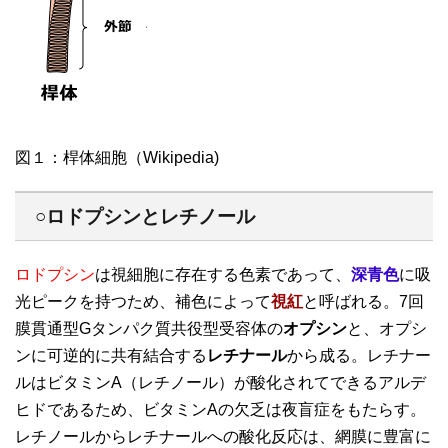
図１：桿体細胞（Wikipedia)
○ロドプシンとレチノール
ロドプシン
は視細胞に存在する色素であって、
深青色
に吸
光ピークを持つため、補色によって
視紅
と呼ばれる。7回
膜貫通型Gタンパク質共役型受容体の
オプシン
と、オプシ
ンに可逆的に共有結合する
レチナール
から成る。レチナー
ルはビタミンA（レチノール）が酸化されてできるアルデ
ヒドであるため、ビタミンAの欠乏は夜盲症をもたらす。
レチノールからレチナールへの酸化反応は、網膜に豊富に