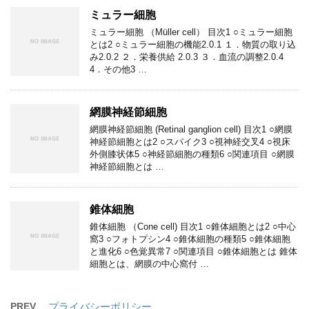
ミュラー細胞
ミュラー細胞 （Müller cell） 目次1 ○ミュラー細胞
とは2 ○ミュラー細胞の機能2.0.1 １．物質の取り込
み2.0.2 ２．栄養供給 2.0.3 ３．血流の調整2.0.4
4．その他3 …
網膜神経節細胞
網膜神経節細胞 (Retinal ganglion cell) 目次1 ○網膜
神経節細胞とは2 ○スパイク3 ○視神経交叉4 ○視床
外側膝状体5 ○神経節細胞の種類6 ○関連項目 ○網膜
神経節細胞とは …
錐体細胞
錐体細胞 （Cone cell) 目次1 ○錐体細胞とは2 ○中心
窩3 ○フォトプシン4 ○錐体細胞の種類5 ○錐体細胞
と進化6 ○色覚異常7 ○関連項目 ○錐体細胞とは 錐体
細胞とは、網膜の中心窩付 …
PREV
プライバシーポリシー