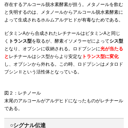
存在するアルコール脱水素酵素が担う。メタノールを飲む
と失明するのは、メタノールからアルコール脱水素酵素に
よって生成されるホルムアルデヒドが有毒なためである。
ビタミンAから合成されたレチナールはビタミンAと同じ
く
トランス型
を取るが、酵素イソメラーゼによって
シス型
となり、オプシンに収納される。ロドプシンに
光が当たる
と
レチナールはシス型からより安定な
トランス型に変化
し、オプシンから外れる。この時、ロドプシンはメタロド
プシンⅡという活性体となっている。
図２：レチノール
末尾のアルコールがアルデヒドになったものがレチナール
である。
○シグナル伝達