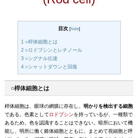
目次
[
hide
]
1
○桿体細胞とは
2
○ロドプシンとレチノール
3
○シグナル伝達
4
○シャットダウンと回復
○桿体細胞とは
桿体細胞は、眼球の網膜に存在し、
明かりを検出する細胞
である。色素として
ロドプシン
を持っているが、一種類で
あるため、色を認識することはできない。暗所において機
能し、明所に働く錐体細胞とともに、まとめて視細胞と呼