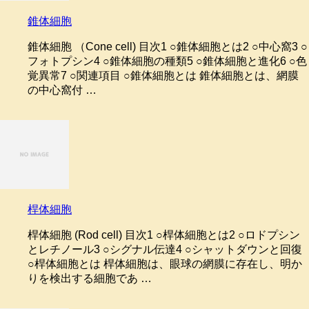
錐体細胞
錐体細胞 （Cone cell) 目次1 ○錐体細胞とは2 ○中心窩3 ○
フォトプシン4 ○錐体細胞の種類5 ○錐体細胞と進化6 ○色
覚異常7 ○関連項目 ○錐体細胞とは 錐体細胞とは、網膜
の中心窩付 …
桿体細胞
桿体細胞 (Rod cell) 目次1 ○桿体細胞とは2 ○ロドプシン
とレチノール3 ○シグナル伝達4 ○シャットダウンと回復
○桿体細胞とは 桿体細胞は、眼球の網膜に存在し、明か
りを検出する細胞であ …