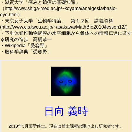
・滋賀大学「痛みと鎮痛の基礎知識」
（http://www.shiga-med.ac.jp/~koyama/analgesia/basic-
eye.html）
・東京女子大学「生物学特論」 第１２回 講義資料
(http://www.cis.twcu.ac.jp/~asakawa/MathBio2010/lesson12/）
・下垂体脊椎動物網膜の水平細胞から錐体への情報伝達に関す
る研究の進歩 高橋恭一
・Wikipedia「受容野」
・脳科学辞典「受容野」
日向 義時
2019年3月薬学修士。現在は博士課程の駆け出し研究者です。