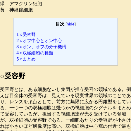
緑：アマクリン細胞
黄：神経節細胞
目次
[
hide
]
1
○受容野
2
○オフ中心とオン中心
3
○オン、オフの分子機構
4
○双極細胞の種類
5
○まとめ
○受容野
受容野とは、ある細胞ないし集団が担う受容の領域である。例
えば目全体の受容野は、見えている現実世界の領域のことであ
り、レンズを頂点として、前方に無限に広がる円錐型をしてい
る。一つ一つの双極細胞は幾つかの視細胞のシグナルをまとめ
て受容しているが、担当する視細胞達が光を受けている領域
が、双極細胞の受容野である。一細胞あたりの受容野が小さけ
れば小さいほど解像度は高い。双極細胞は中心窩の付近で最も