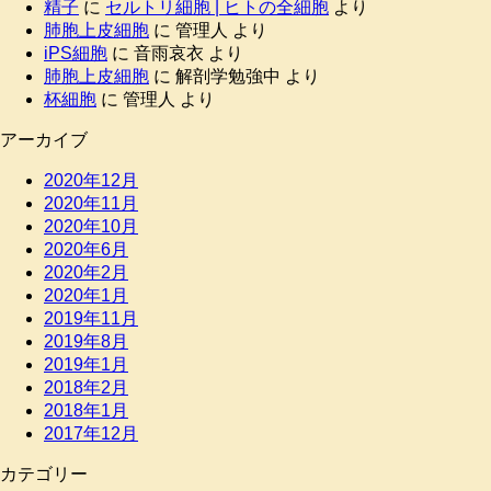
精子
に
セルトリ細胞 | ヒトの全細胞
より
肺胞上皮細胞
に
管理人
より
iPS細胞
に
音雨哀衣
より
肺胞上皮細胞
に
解剖学勉強中
より
杯細胞
に
管理人
より
アーカイブ
2020年12月
2020年11月
2020年10月
2020年6月
2020年2月
2020年1月
2019年11月
2019年8月
2019年1月
2018年2月
2018年1月
2017年12月
カテゴリー