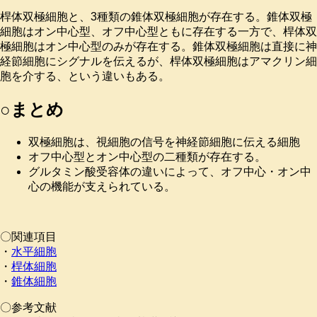
桿体双極細胞と、3種類の錐体双極細胞が存在する。錐体双極
細胞はオン中心型、オフ中心型ともに存在する一方で、桿体双
極細胞はオン中心型のみが存在する。錐体双極細胞は直接に神
経節細胞にシグナルを伝えるが、桿体双極細胞はアマクリン細
胞を介する、という違いもある。
○まとめ
双極細胞は、視細胞の信号を神経節細胞に伝える細胞
オフ中心型とオン中心型の二種類が存在する。
グルタミン酸受容体の違いによって、オフ中心・オン中
心の機能が支えられている。
〇関連項目
・
水平細胞
・
桿体細胞
・
錐体細胞
〇参考文献