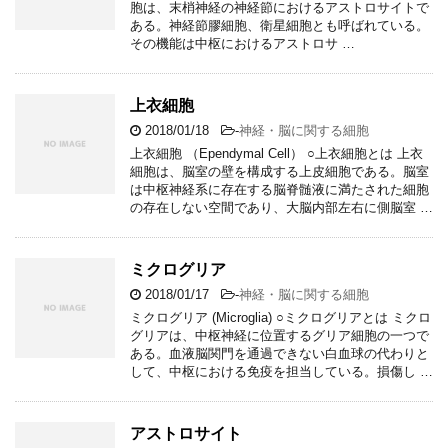
胞は、末梢神経の神経節におけるアストロサイトで
ある。神経節膠細胞、衛星細胞とも呼ばれている。
その機能は中枢におけるアストロサ …
上衣細胞
2018/01/18
-
神経・脳に関する細胞
上衣細胞 （Ependymal Cell） ○上衣細胞とは 上衣
細胞は、脳室の壁を構成する上皮細胞である。脳室
は中枢神経系に存在する脳脊髄液に満たされた細胞
の存在しない空間であり、大脳内部左右に側脳室 …
ミクログリア
2018/01/17
-
神経・脳に関する細胞
ミクログリア (Microglia) ○ミクログリアとは ミクロ
グリアは、中枢神経に位置するグリア細胞の一つで
ある。血液脳関門を通過できない白血球の代わりと
して、中枢における免疫を担当している。損傷し …
アストロサイト