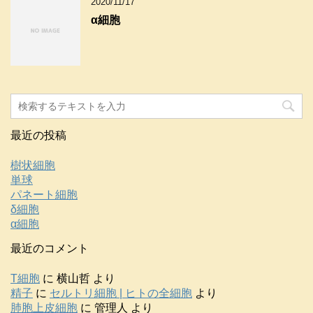
2020/11/17
α細胞
最近の投稿
樹状細胞
単球
パネート細胞
δ細胞
α細胞
最近のコメント
T細胞
に
横山哲
より
精子
に
セルトリ細胞 | ヒトの全細胞
より
肺胞上皮細胞
に
管理人
より