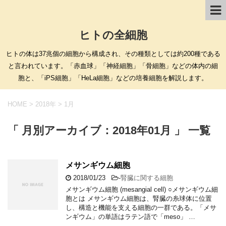
ヒトの全細胞
ヒトの体は37兆個の細胞から構成され、その種類としては約200種である
と言われています。「赤血球」「神経細胞」「骨細胞」などの体内の細
胞と、「iPS細胞」「HeLa細胞」などの培養細胞を解説します。
HOME
>
2018年
>
1月
「 月別アーカイブ：2018年01月 」 一覧
メサンギウム細胞
2018/01/23
-
腎臓に関する細胞
メサンギウム細胞 (mesangial cell) ○メサンギウム細
胞とは メサンギウム細胞は、腎臓の糸球体に位置
し、構造と機能を支える細胞の一群である。「メサ
ンギウム」の単語はラテン語で「meso」 …