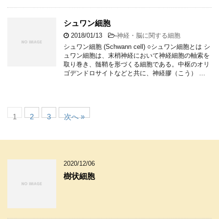
シュワン細胞
2018/01/13
-
神経・脳に関する細胞
シュワン細胞 (Schwann cell) ○シュワン細胞とは シ
ュワン細胞は、末梢神経において神経細胞の軸索を
取り巻き、髄鞘を形づくる細胞である。中枢のオリ
ゴデンドロサイトなどと共に、神経膠（こう） …
1
2
3
次へ »
2020/12/06
樹状細胞