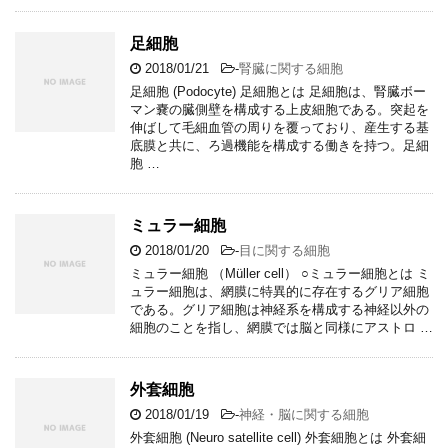
足細胞
2018/01/21
-
腎臓に関する細胞
足細胞 (Podocyte) 足細胞とは 足細胞は、腎臓ボー
マン嚢の臓側壁を構成する上皮細胞である。突起を
伸ばして毛細血管の周りを覆っており、産生する基
底膜と共に、ろ過機能を構成する働きを持つ。足細
胞 …
ミュラー細胞
2018/01/20
-
目に関する細胞
ミュラー細胞 （Müller cell） ○ミュラー細胞とは ミ
ュラー細胞は、網膜に特異的に存在するグリア細胞
である。グリア細胞は神経系を構成する神経以外の
細胞のことを指し、網膜では脳と同様にアストロ …
外套細胞
2018/01/19
-
神経・脳に関する細胞
外套細胞 (Neuro satellite cell) 外套細胞とは 外套細