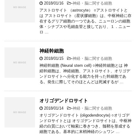
2018/01/16
-
神経・脳に関する細胞
アストロサイト （astrocyte） ○アストロサイトと
は アストロサイト（星状膠細胞）は、中枢神経に存
在するグリア細胞の一つである。ニューロンの細胞
体・シナプスや毛細血管と接しており、１．ニュー
ロ …
神経幹細胞
2018/01/15
-
神経・脳に関する細胞
神経幹細胞 (Neural stem cell) ○神経幹細胞とは 神
経幹細胞は、神経細胞、アストロサイト、オリゴデ
ンドロサイトへ分化する能力を持った幹細胞であ
る。発生に際してそのほとんどは死滅するが …
オリゴデンドロサイト
2018/01/14
-
神経・脳に関する細胞
オリゴデンドロサイト (oligodendrocyte) ○オリゴデ
ンドロサイトとは オリゴデンドロサイトは、中枢神
経の白質において軸索に巻きつき、髄鞘を形成する
細胞である。基本的に末梢神経のシュワン …