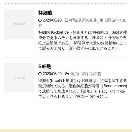
杯細胞
2020/06/20
-
呼吸器系の細胞
,
腸に関係する細
胞
杯細胞 (Goblet cell) 杯細胞とは 杯細胞は、粘液の主
成分であるムチンを分泌する、呼吸器・消化管の円
柱上皮細胞である。 腸管側が大量の分泌顆粒によっ
て膨らんでおり、形が西洋杯に似ていること …
B細胞
2020/06/20
-
免疫に関する細胞
B細胞 (B cell) B細胞とは B細胞は、抗体を産生する
免疫細胞である。造血幹細胞が骨髄（Bone marrow)
で成熟して形成される。T細胞とともに、リンパ節
でよく見られるリンパ球の一つに分類 …