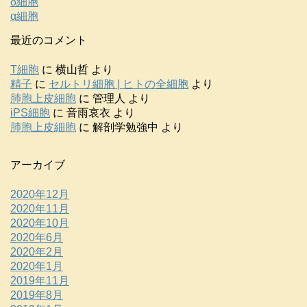
δ細胞
α細胞
最近のコメント
T細胞
に
横山哲
より
精子
に
セルトリ細胞 | ヒトの全細胞
より
肺胞上皮細胞
に
管理人
より
iPS細胞
に
音雨哀衣
より
肺胞上皮細胞
に
解剖学勉強中
より
アーカイブ
2020年12月
2020年11月
2020年10月
2020年6月
2020年2月
2020年1月
2019年11月
2019年8月