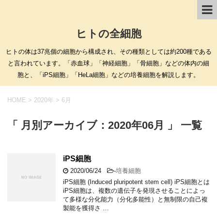
ヒトの全細胞
ヒトの体は37兆個の細胞から構成され、その種類としては約200種である
と言われています。「赤血球」「神経細胞」「骨細胞」などの体内の細
胞と、「iPS細胞」「HeLa細胞」などの培養細胞を解説します。
HOME
>
2020年
>
6月
「 月別アーカイブ：2020年06月 」 一覧
iPS細胞
2020/06/24
-
培養細胞
iPS細胞 (Induced pluripotent stem cell) iPS細胞とは
iPS細胞は、複数の遺伝子を発現させることによっ
て多様な分化能力（分化多能性）と無制限の自己複
製能を獲得さ …