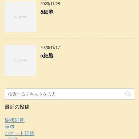
2020/11/28
δ細胞
2020/11/17
α細胞
最近の投稿
樹状細胞
単球
パネート細胞