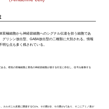
は
体双極細胞から神経節細胞へのシグナル伝達を担う細胞であ
、グリシン放出型、GABA放出型の二種類に大別される。情報
不明な点も多く残されている。
ある。橙色の双極細胞と黄色の神経節細胞が接する付近に存在し、信号を修飾する
う。カルボニル炭素に隣接するCがα、その隣がβ、その隣がγであり、そこにアミノ基が