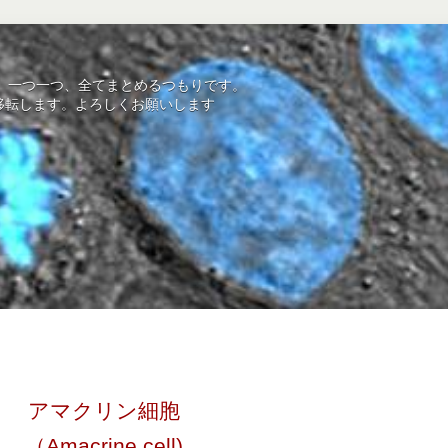
を、一つ一つ、全てまとめるつもりです。
mにサイト移転します。よろしくお願いします
アマクリン細胞
（Amacrine cell)