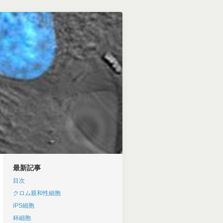
最新記事
目次
クロム親和性細胞
iPS細胞
杯細胞