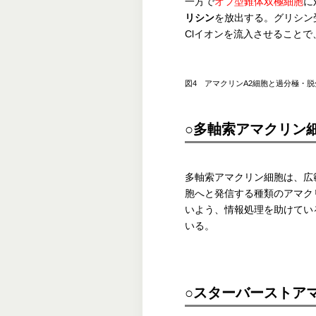
一方で
オフ型錐体双極細胞
に
リシン
を放出する。グリシン
Clイオンを流入させることで
図4 アマクリンA2細胞と過分極・
○多軸索アマクリン
多軸索アマクリン細胞は、広
胞へと発信する種類のアマク
いよう、情報処理を助けてい
いる。
○スターバーストア