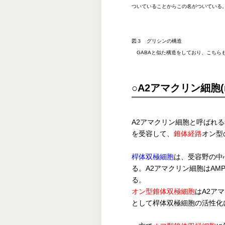
ついていることからこの名がついている
図３ グリシンの構造
GABAと似た構造をしており、こちら
○A2アマクリン細胞(rod 
A2アマクリン細胞と呼ばれ
を受容して、
錐体経路
オン型
桿体双極細胞
は、受容野の中
る。A2アマクリン細胞はAM
る。
オン型錐体双極細胞
はA2ア
として桿体双極細胞の活性化