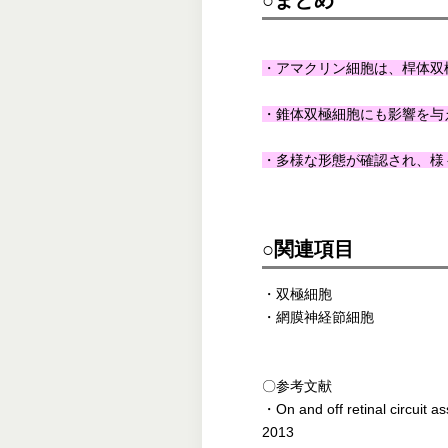
・アマクリン細胞は、桿体双
・錐体双極細胞にも影響を与
・多様な形態が確認され、様
○関連項目
・双極細胞
・網膜神経節細胞
〇参考文献
・On and off retinal circuit
2013