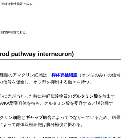
。神経抑制性物質である。
も興奮抑制性である。
pathway interneuron)
る種類のアマクリン細胞は、
桿体双極細胞
（オン型のみ）の信号
の信号を促進し、オフ型を抑制する働きを持つ。
心に光が当たった時に神経伝達物質の
グルタミン酸
を放出す
PA/KA型受容体を持ち、グルタミン酸を受容すると脱分極す
マクリン細胞と
ギャップ結合
によってつながっているため、結果
によって錐体双極細胞は脱分極側に振れる。