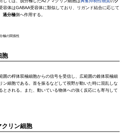
対しては、脱分極したA2アマクリン細胞は
興奮抑制性物質
の
グ
受容体はGABAA受容体に類似しており、リガンド結合に応じて
、
過分極
側へ作用する。
脱分極の関係性
細胞
範囲の桿体双極細胞からの信号を受信し、広範囲の錐体双極細
リン細胞である。首を振るなどして視野が動いた時に混乱しな
るとされる。また、動いている物体への強く反応にも寄与して
マクリン細胞