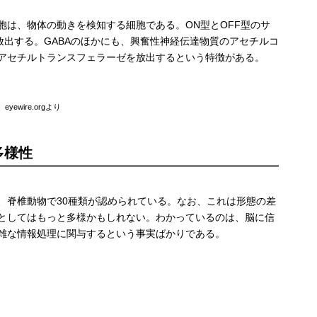
胞は、物体の動きを検知する細胞である。ON型とOFF型のサ
放出する。GABAのほかにも、興奮性神経伝達物質のアセチルコ
アセチルトランスフェラーゼを放出するという特徴がある。
wire.orgより
多様性
、脊椎動物で30種類が認められている。なお、これは形態の差
としてはもっと多様かもしれない。わかっているのは、脳に信
雑な情報処理に関与するという事実ばかりである。