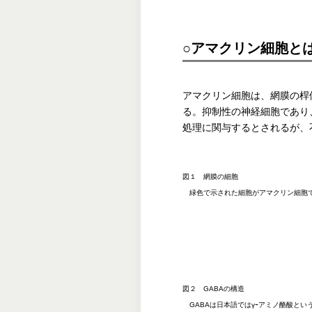
○アマクリン細胞と
アマクリン細胞は、網膜の桿
る。抑制性の神経細胞であり
処理に関与するとされるが、
図１ 網膜の細胞
緑色で示された細胞がアマクリン細胞で
図２ GABAの構造
GABAは日本語ではγｰアミノ酪酸とい