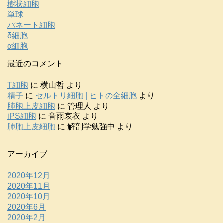
樹状細胞
単球
パネート細胞
δ細胞
α細胞
最近のコメント
T細胞
に
横山哲
より
精子
に
セルトリ細胞 | ヒトの全細胞
より
肺胞上皮細胞
に
管理人
より
iPS細胞
に
音雨哀衣
より
肺胞上皮細胞
に
解剖学勉強中
より
アーカイブ
2020年12月
2020年11月
2020年10月
2020年6月
2020年2月