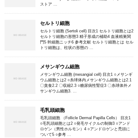
ストア …
セルトリ細胞
セルトリ細胞 (Sertoli cell) 目次1 セルトリ細胞とは2
セルトリ細胞の形態3 精子形成の補助4 血液精巣関
門5 幹細胞ニッチ6 参考文献 セルトリ細胞とは セル
トリ細胞は、柱状の形態の …
メサンギウム細胞
メサンギウム細胞 (mesangial cell) 目次1 ○メサンギ
ウム細胞とは2 ○糸球体内メサンギウム細胞とは2.1
〇貪食2.2 〇収縮2.3 ○糖尿病性腎症3 〇糸球体外メ
サンギウム細胞3. …
毛乳頭細胞
毛乳頭細胞 （Follicle Dermal Papilla Cells） 目次1
○毛乳頭細胞とは2 ○発毛サイクルの制御3 ○アンド
ロゲン（男性ホルモン）4 ○アンドロゲンと禿頭に
ついて5 ○参考 …