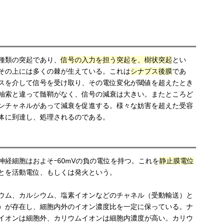
種類の突起であり、
信号の入力を担う突起を、樹状突起
とい
その上には多くの棘が生えている。これは
シナプス後膜
であ
スを介して信号を受け取り、その電位変化が閾値を超えたとき
軸索と違って髄鞘がなく、信号の減衰は大きい。またところど
ンチャネルがあって減衰を促進する。様々な妨害を超えた受容
体に到達し、処理されるのである。
神経細胞はおよそｰ60mVの負の電位を持つ。これを
静止膜電位
とを活動電位、もしくは発火という。
ウム、カルシウム、塩素イオンなどのチャネル（受動輸送）と
）が存在し、細胞内外のイオン濃度比を一定に保っている。ナ
イオンは細胞外、カリウムイオンは細胞内濃度が高い。カリウ