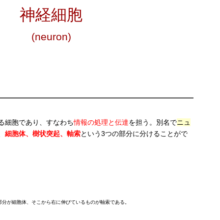
神経細胞
(neuron)
る細胞であり、すなわち
情報の処理と伝達
を担う。別名で
ニュ
、
細胞体、樹状突起、軸索
という3つの部分に分けることがで
分が細胞体、そこから右に伸びているものが軸索である。