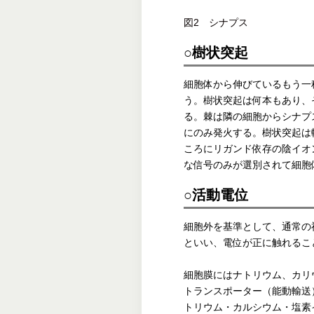
図2 シナプス
○樹状突起
細胞体から伸びているもう一
う。樹状突起は何本もあり、
る。棘は隣の細胞からシナプ
にのみ発火する。樹状突起は
ころにリガンド依存の陰イオ
な信号のみが選別されて細胞
○活動電位
細胞外を基準として、通常の
といい、電位が正に触れるこ
細胞膜にはナトリウム、カリ
トランスポーター（能動輸送
トリウム・カルシウム・塩素