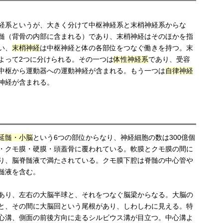
経系というが、大きく分けて中枢神経系と末梢神経系からな
髄（背骨の内部に含まれる）であり、末梢神経はそのほかを指
い、
末梢神経
は中枢神経と体の各部位をつなぐ働きを持つ。末
よって2つに分けられる。その一つは
体性神経系
であり、受容
中枢から運動器への運動神経が含まれる。もう一つは
自律神経
神経が含まれる。
延髄・小脳
という6つの部位からなり、神経細胞の数は300億個
・クモ膜・硬膜・頭蓋骨に覆われている。軟膜とクモ膜の間に
り、脳脊髄液で満たされている。クモ膜下腔は脊髄の中心管や
髄液を含む。
あり、左右の大脳半球と、それをつなぐ脳梁からなる。大脳の
と、その間に大脳回という尾根があり、しわしわに見える。特
心溝、側面の前後方向に走るシルビウス溝が目立つ。中心溝よ