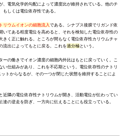
が、電気化学的勾配によって濃度比が維持されている。他のチ
、もしくは電位依存性である。
トリウムイオンの細胞流入
である。シナプス後膜でリガンド依
開いてある程度電位を高めると、それを検知した電位依存性の
大きく正に触れる。ところが間もなく電位依存性カリウムチャ
の流出によってもとに戻る。これを
過分極
という。
ターの働きでイオン濃度の細胞内外比はもとに戻っていく。こ
ない仕組みがあり、これを不応期という。電位依存性のナトリ
ニットからなるが、その一つが閉じた状態を維持することによ
と近隣の電位依存性ナトリウムが開き、活動電位が伝わってい
伝達の逆走を防ぎ、一方向に伝えることにも役立っている。