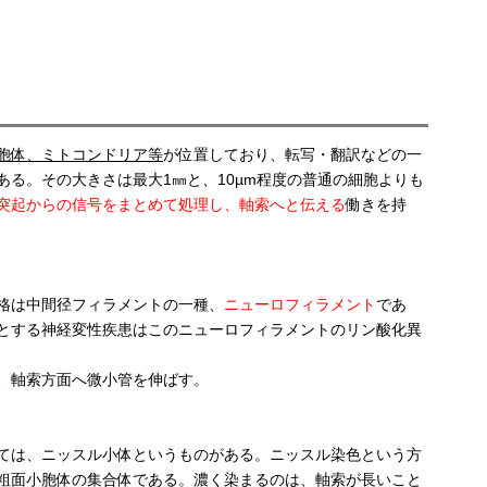
胞体、ミトコンドリア等
が位置しており、転写・翻訳などの一
ある。その大きさは最大1㎜と、10µm程度の普通の細胞よりも
突起からの信号をまとめて処理し、軸索へと伝える
働きを持
格は中間径フィラメントの一種、
ニューロフィラメント
であ
とする神経変性疾患はこのニューロフィラメントのリン酸化異
、軸索方面へ微小管を伸ばす。
ては、ニッスル小体というものがある。ニッスル染色という方
粗面小胞体の集合体である。濃く染まるのは、軸索が長いこと