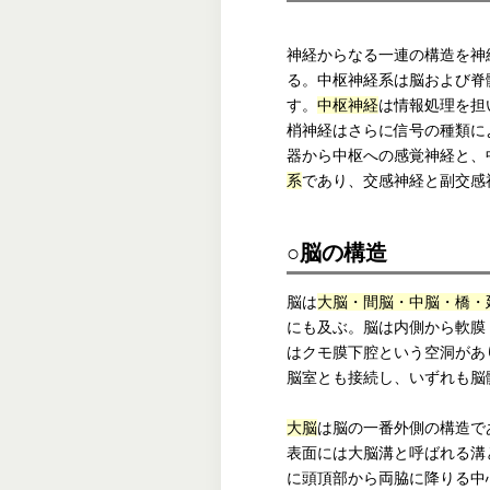
神経からなる一連の構造を神
る。中枢神経系は脳および脊
す。
中枢神経
は情報処理を担
梢神経はさらに信号の種類に
器から中枢への感覚神経と、
系
であり、交感神経と副交感
○脳の構造
脳は
大脳・間脳・中脳・橋・
にも及ぶ。脳は内側から軟膜
はクモ膜下腔という空洞があ
脳室とも接続し、いずれも脳
大脳
は脳の一番外側の構造で
表面には大脳溝と呼ばれる溝
に頭頂部から両脇に降りる中