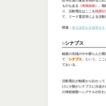
信号伝達の速度を高めるため
ものもある（
有髄線維
）。髄
り、活動電位はここを
跳躍伝
て、リーク電流等による活動
関連：
オリゴデンドロサイト
○シナプス
軸索の先端のやや膨らんだ構
て「
シナプス
」という。ここ
ておいる。
活動電位が軸索から伝わって
けに小胞がシナプスに分泌さ
の神経細胞へシグナルが伝わ