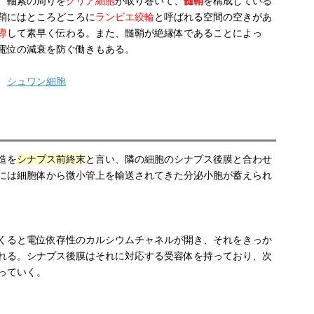
、軸索の周りを
グリア細胞
が取り巻いて、
髄鞘
を構成している
鞘にはところどころに
ランビエ絞輪
と呼ばれる空間の空きがあ
導
して素早く伝わる。また、髄鞘が絶縁体であることによっ
電位の減衰を防ぐ働きもある。
シュワン細胞
造を
シナプス前終末
と言い、隣の細胞のシナプス後膜と合わせ
には細胞体から微小管上を輸送されてきた分泌小胞が蓄えられ
くると電位依存性のカルシウムチャネルが開き、それをきっか
れる。シナプス後膜はそれに対応する受容体を持っており、次
っていく。