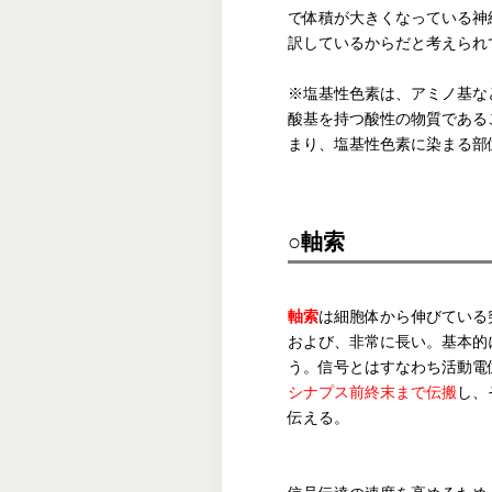
で体積が大きくなっている神
訳しているからだと考えられ
※塩基性色素は、アミノ基など
酸基を持つ酸性の物質である
まり、塩基性色素に染まる部
○軸索
軸索
は細胞体から伸びている
および、非常に長い。基本的
う。信号とはすなわち活動電
シナプス前終末まで伝搬
し、
伝える。