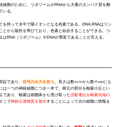
経細胞のために、リボゾームがRNAから大量のタンパク質を翻
ている。
を持って水中で陽イオンとなる色素である。DNA,RNAはリン
ことから陰性を帯びており、色素と結合することができる。つ
位はRNA（リボゾーム）やDNAが豊富であることが言える。
突起であり、
信号の出力を担う
。長さは数ｍｍから数十cmにも
には一つの神経細胞につき一本で、根元の部分を軸索小丘とい
位であり、軸索は細胞体から受け取った
活動電位を軸索先端の
そこで
神経伝達物質を放出
することによって次の細胞に情報を