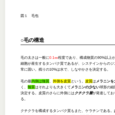
図１ 毛包
○毛の構造
毛の太さは一般に
0.1㎜
程度であり、構成物質の90%以上
細胞が産生するタンパク質であるが、システインからのジ
常に固い。残りの10%は水で、しなやかさを決定する。
毛の最
内側は髄質
、
外側を皮質
という。
皮質
は
メラニンを
く、
髄質
はそれよりも大きくて
メラニンの少ない
球形の細
決定する。皮質のさらに外側には
クチクラ層
が発達してお
る。
クチクラを構成するタンパク質もまた、ケラチンである。