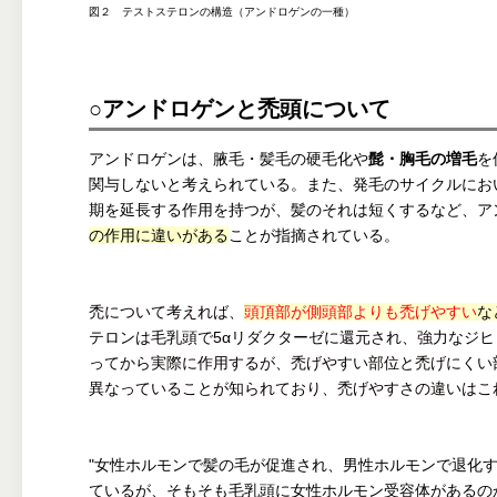
図２ テストステロンの構造（アンドロゲンの一種）
○アンドロゲンと禿頭について
アンドロゲンは、腋毛・髪毛の硬毛化や
髭・胸毛の増毛
を
関与しないと考えられている。また、発毛のサイクルにお
期を延長する作用を持つが、髪のそれは短くするなど、ア
の作用に違いがある
ことが指摘されている。
禿について考えれば、
頭頂部が側頭部よりも禿げやすい
な
テロンは毛乳頭で5αリダクターゼに還元され、強力なジヒ
ってから実際に作用するが、禿げやすい部位と禿げにくい
異なっていることが知られており、禿げやすさの違いはこ
"女性ホルモンで髪の毛が促進され、男性ホルモンで退化す
ているが、そもそも毛乳頭に女性ホルモン受容体があるの