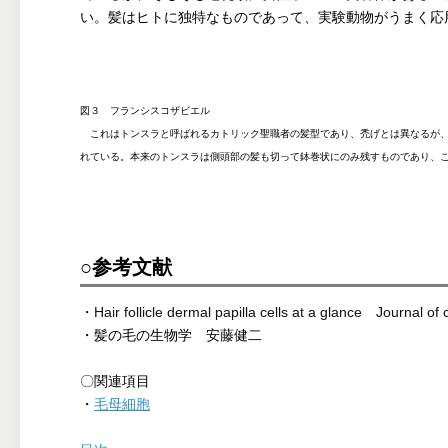
い。髪はヒトに独特なものであって、実験動物がうまく応
図３ フランシスコザビエル
これはトンスラと呼ばれるカトリック聖職者の髪型であり、禿げとは異なるが、
れている。本来のトンスラは側頭部の髪も切って鉢巻状にのみ残すものであり、
○参考文献
・
Hair follicle dermal papilla cells at a glance Journal of 
・髪の毛の生物学 安藤健二
〇関連項目
・
毛母細胞