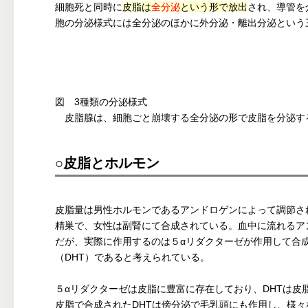
細胞死と同時に
皮脂は
全分泌
という形で放出
され、導管を
胞の分泌様式には全分泌のほかに外分泌・離出分泌という
図 3種類の分泌様式
皮脂腺は、細胞ごと崩壊する全分泌の形で皮脂を分泌す
○皮脂とホルモン
皮脂量は男性ホルモンであるアンドロゲンによって調節さ
精巣で、女性は副腎にて合成されている。血中に流れるア
だが、実際に作用するのは５αリダクターゼが作用して合
（DHT）であると考えられている。
５αリダクターゼは皮脂に豊富に存在しており、DHTは皮
皮脂で合成されたDHTは傍分泌で毛乳頭にも作用し、様