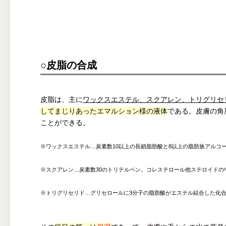
○皮脂の合成
皮脂は、主に
ワックスエステル、スクアレン、トリグリセ
してまじりあったエマルション様の液体
である。皮膚の角
ことができる。
※ワックスエステル…炭素数10以上の長鎖脂肪酸と8以上の脂肪族アルコ
※スクアレン…炭素数30のトリテルペン。コレステロール他ステロイドの
※トリグリセリド…グリセロールに3分子の脂肪酸がエステル結合した化