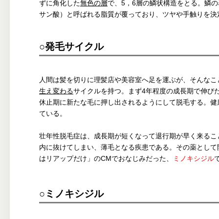
ずに角化した
無色の層
で、5，6層の鱗状構造をとる。鱗の
サン酸）と呼ばれる脂質が覆っており、ツヤや手触りを決
○発毛サイクル
人間は髪を切りに理髪店や美容室へ足を運ぶが、そんなこ
生え変わる
サイクルを持つ。まず4年程度の成長期で伸び
休止期に新たな毛に押し出されるようにして脱毛する。健康
ている。
壮年性脱毛症は、成長期が短くなって退行期が早く来るこ
内に抜けてしまい、薄毛となる疾患である。その薬として
はリアップだけ」のCMでおなじみだった、
ミノキシジル
○ミノキシジル