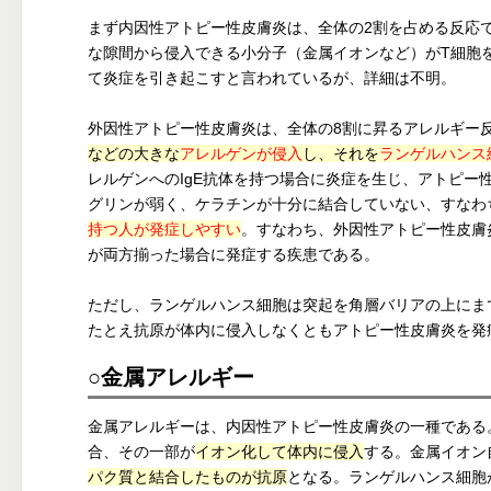
まず内因性アトピー性皮膚炎は、全体の2割を占める反応
な隙間から侵入できる小分子（金属イオンなど）がT細胞
て炎症を引き起こすと言われているが、詳細は不明。
外因性アトピー性皮膚炎は、全体の8割に昇るアレルギー
などの大きな
アレルゲンが侵入
し、それを
ランゲルハンス
レルゲンへのIgE抗体を持つ場合に炎症を生じ、アトピー
グリンが弱く、ケラチンが十分に結合していない、すなわ
持つ人が発症しやすい
。すなわち、外因性アトピー性皮膚
が両方揃った場合に発症する疾患である。
ただし、ランゲルハンス細胞は突起を角層バリアの上にま
たとえ抗原が体内に侵入しなくともアトピー性皮膚炎を発
○金属アレルギー
金属アレルギーは、内因性アトピー性皮膚炎の一種である
合、その一部が
イオン化して体内に侵入
する。金属イオン
パク質と結合したものが抗原
となる。ランゲルハンス細胞