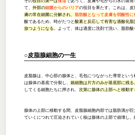
その
役目の第一は
保湿
であって、皮膚や毛からの水の蒸発
て、
外部の
細菌からのバリア
の役目を果たす。これは、皮
膚の常在細菌に分解され、
脂肪酸となって皮膚を弱酸性
に
酸であるため、時がたつと
酸素と反応して有害な過酸化脂
放つようになる
。よって、体は適度に洗剤で洗い、脂肪酸
○皮脂腺細胞の一生
皮脂腺は、中心部の腺体と、毛包につながった導管という
は腺体の基底で分裂し、
娘
細胞は片方のみが基底
部に残る
してくる細胞たちに押され、
次第に腺体の上部へと移動す
腺体の上部に移動する間、皮脂腺細胞内部では脂肪滴が巨
ていくにつれて圧迫されていく核は腺体の上部で崩壊し、