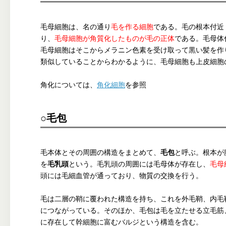
毛母細胞は、名の通り
毛を作る細胞
である。毛の根本付近
り、
毛母細胞が角質化したものが毛の正体
である。毛母体
毛母細胞はそこからメラニン色素を受け取って黒い髪を作
類似していることからわかるように、毛母細胞も上皮細胞
角化については、
角化細胞
を参照
○毛包
毛本体とその周囲の構造をまとめて、
毛包
と呼ぶ。根本が
を
毛乳頭
という。毛乳頭の周囲には毛母体が存在し、
毛母
頭には毛細血管が通っており、物質の交換を行う。
毛は二層の鞘に覆われた構造を持ち、これを外毛鞘、内毛
につながっている。そのほか、毛包は毛を立たせる立毛筋
に存在して幹細胞に富むバルジという構造を含む。