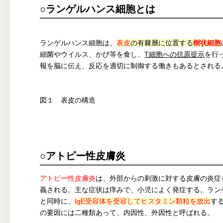
○ランゲルハンス細胞とは
ランゲルハンス細胞は、
表皮
の有棘層に位置する
樹状細胞
細菌やウイルス、かび等を食し、
T細胞への抗原提示
を行
報を脳に伝え、反応を適切に制御する働きもあるとされる
図１ 表皮の構造
○アトピー性皮膚炎
アトピー性皮膚炎
は、外部からの刺激に対する皮膚の炎症
義される。主な症状は痒みで、小児によく発症する。ラン
と同時に、
IgE受容体を受容してヒスタミン顆粒を放出
す
の要因には二種類あって、内因性、外因性と呼ばれる。