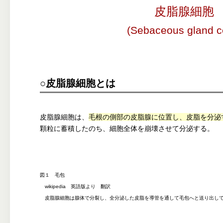
皮脂腺細胞
(Sebaceous gland ce
○皮脂腺細胞とは
皮脂腺細胞は、
毛根の側部の皮脂腺に位置し、皮脂を分泌
顆粒に蓄積したのち、細胞全体を崩壊させて分泌する。
図１ 毛包
wikipedia 英語版より 翻訳
皮脂腺細胞は腺体で分裂し、全分泌した皮脂を導管を通して毛包へと送り出し