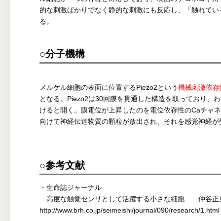
的な刺激ばかりでなく静的な刺激にも反応し、「触れてい
る。
○分子機構
メルケル細胞の表面に位置するPiezo2という
機械刺激依存
となる。Piezo2は30回膜を貫通した構造を取っており、わ
けると開く。膜電位が上昇したのを電位依存性のCaチャ
向けて神経伝達物質の顆粒が放出され、それを感覚神経が
○参考文献
・生命誌ジャーナル
高度な触覚センサとして活躍する小さな細胞 仲谷正
http://www.brh.co.jp/seimeishi/journal/090/research/1.html