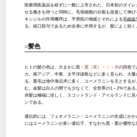
医療用医薬品を経ずに一般に上市された、日本初のダイレ
せる働きを持つと同時に、毛母細胞の分裂も促進して伸び
キシジルの作用機序は、平滑筋の弛緩とそれによる
毛細血
る。経口投与であるため全身に作用するが、髪によく効く
○髪色
ヒトの髪の色は、大まかに黒・
栗（茶）
・
金
・
赤
の四色で
カ、南アジア、中東、太平洋諸島などに多く見られ、大量
る。栗毛は地中海沿岸に多く、ユーメラニンを主とするが
む。金髪は白人の間でも少なくて、全世界の1～2%であ
赤髪は極端に珍しく、スコットランド・アイルランドに見
ンである。
遺伝的には、フェオメラニン・ユーメラニンの生成にかか
にはユーメラニンが多い遺伝子、すなわち黒・栗が優性な