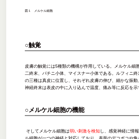
図１ メルケル細胞
○触覚
皮膚の触覚には5種類の機構が作用している。メルケル細
二終末、パチニ小体、マイスナー小体である。ルフィニ終
の三種は真皮に位置し、それぞれ皮膚の伸び、細かな振動
神経終末は表皮の中に入り込んで温度、痛み等に反応を示
○メルケル細胞の機能
そしてメルケル細胞は
弱い刺激を検知
し、感覚神経に情報
ル細胞が一つの神経と対応しており、表面のデコボコや角