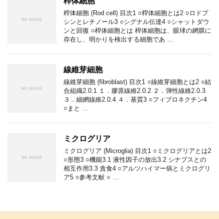
桿体細胞
桿体細胞 (Rod cell) 目次1 ○桿体細胞とは2 ○ロドプ
シンとレチノール3 ○シグナル伝達4 ○シャットダウ
ンと回復 ○桿体細胞とは 桿体細胞は、眼球の網膜に
存在し、明かりを検出する細胞であ …
線維芽細胞
線維芽細胞 (fibroblast) 目次1 ○線維芽細胞とは2 ○結
合組織2.0.1 １．膠原線維2.0.2 ２．弾性線維2.0.3
３．細網線維2.0.4 ４．基質3 ○フィブロネクチン4
○まと …
ミクログリア
ミクログリア (Microglia) 目次1 ○ミクログリアとは2
○形態3 ○機能3.1 液性因子の放出3.2 シナプスとの
相互作用3.3 貪食4 ○アルツハイマー病とミクログリ
ア5 ○参考文献 ○ …