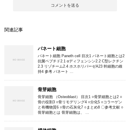
関連記事
パネート細胞
パネート細胞 Paneth cell 目次1 パネート細胞とは2
抗菌ペプチド2.1 αディフェンシン2.2 C型レクチン
2.3 リゾチーム2.4 ホスホリパーゼA23 幹細胞の維
持4 参考 パネート …
骨芽細胞
骨芽細胞 （Osteoblast） 目次1 ○骨芽細胞とは2 ○
骨の役割3 ○骨リモデリング4 ○分化5 ○コラーゲン
と有機物質6 ○骨の石灰化7 ○まとめ8 〇参考文献 ○
骨芽細胞とは 骨芽細胞は、 …