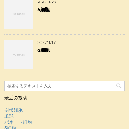
2020/11/28
δ細胞
2020/11/17
α細胞
最近の投稿
樹状細胞
単球
パネート細胞
δ細胞