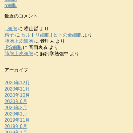
α細胞
最近のコメント
T細胞
に
横山哲
より
精子
に
セルトリ細胞 | ヒトの全細胞
より
肺胞上皮細胞
に
管理人
より
iPS細胞
に
音雨哀衣
より
肺胞上皮細胞
に
解剖学勉強中
より
アーカイブ
2020年12月
2020年11月
2020年10月
2020年6月
2020年2月
2020年1月
2019年11月
2019年8月
2019年1月