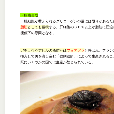
・脂肪合成
肝細胞が蓄えられるグリコーゲンの量には限りがあるた
脂肪
としても蓄積
する。肝細胞の３０％以上が脂肪に圧迫
能低下の原因となる。
ガチョウやアヒルの脂肪肝は
フォアグラ
と呼ばれ、フラン
挿入して餌を流し込む「強制給餌」によって生産されるこ
既にいくつかの国では生産が禁じられている。