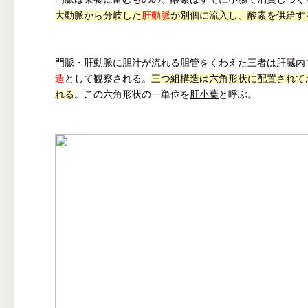
大動脈から分岐した
肝動脈
が別個に流入し、酸素を供給す
門脈
・
肝動脈
に胆汁が流れる
胆管
をくわえた三者は肝臓内
造
として観察される。
三つ組構造は六角形状に配置されて
れる
。この六角形状の一単位を
肝小葉
と呼ぶ。