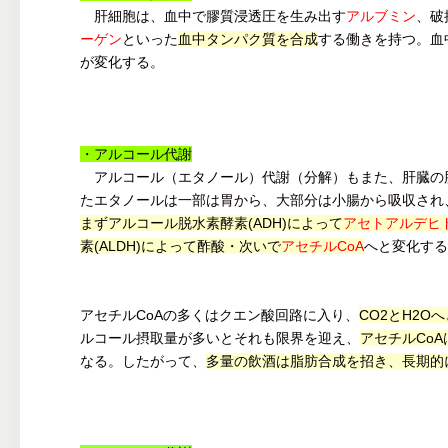
肝細胞は、血中で膠質浸透圧を生み出す
アルブミン
、破
ーゲン
といった
血中タンパク質を合成
する働きを持つ。血
が変化する。
・アルコール代謝
アルコール（エタノール）代謝（分解）もまた、肝臓の
たエタノールは一部は胃から、大部分は小腸から吸収され
まずアルコール脱水素酵素(ADH)によって
アセトアルデヒ
素(ALDH)によって酢酸・次いで
アセチルCoA
へと変化する
アセチルCoAの多くはクエン酸回路に入り、
CO2とH2O
ルコール摂取量が多いとそれも限界を迎え、
アセチルCoA
なる。したがって、
多量の飲酒は脂肪合成を招き、長期的