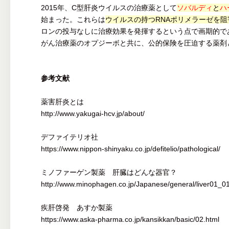
2015年、C型肝炎ウイルスの治療薬として
ソバルディ
と
ハ
始まった。これらは
ウイルスの持つRNAポリメラーゼを阻
ロンの投与なしに治療効果を発揮するという点で画期的で
がん治療薬のオプジーボと共に、公的保険を圧迫する薬剤
参考文献
薬害肝炎とは
http://www.yakugai-hcv.jp/about/
デファイテリオ社
https://www.nippon-shinyaku.co.jp/defitelio/pathological/
ミノファーゲン製薬 肝臓はどんな器官？
http://www.minophagen.co.jp/Japanese/general/liver01_01
疾肝啓発 あすか製薬
https://www.aska-pharma.co.jp/kansikkan/basic/02.html