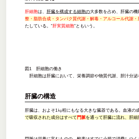
肝細胞
は、
肝臓を構成する細胞の
大多数を占め、肝臓の機
整・脂肪合成・タンパク質代謝・解毒・アルコール代謝・
たしている。”
肝実質細胞
”ともいう。
図1 肝細胞の働き
肝細胞は肝臓において、栄養調節や物質代謝、胆汁分泌
肝臓の構造
肝臓は、およそ1㎏程にもなる大きな臓器である。血液の
で吸収された成分はすべて
門脈
を通って肝臓に流れ、肝細
門脈は栄養に富むものの、酸素はすでに小腸で消費しつく