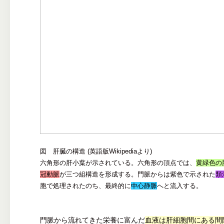
図 肝臓の構造 (英語版Wikipediaより)
六角形の肝小葉が示されている。六角形の頂点では、
黄緑色の
冠動脈
が三つ組構造を形成する。門脈からは紫色で示された
類
胞で処理されたのち、最終的に
中心静脈
へと流入する。
門脈から流れてきた栄養に富んだ
血液は肝細胞間にある間