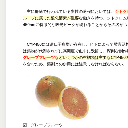
主に肝臓で行われている変性の過程においては、
シトクロ
ループに属した酸化酵素が重要
な働きを持つ。シトクロムP
450nmに特徴的な吸光ピークが現れることからその名が
CYP450には遺伝子多型が存在し、ヒトによって酵素活
は薬物が代謝されずに高濃度で血中に残留し、深刻な副作
グレープフレーツ
などいくつかの柑橘類は主要なCYP450
を含むため、薬剤との併用には注意しなければならない。
図 グレープフルーツ