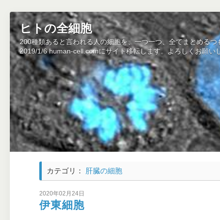
ヒトの全細胞
200種類あると言われる人の細胞を、一つ一つ、全てまとめるつ
2019/1/6 human-cell.comにサイト移転します。よろしくお願
カテゴリ：
肝臓の細胞
2020年02月24日
伊東細胞