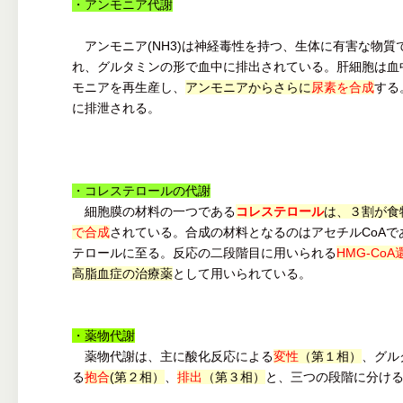
・アンモニア代謝
アンモニア(NH3)は神経毒性を持つ、生体に有害な物質
れ、グルタミンの形で血中に排出されている。肝細胞は血
モニアを再生産し、
アンモニアからさらに
尿素を合成
する
に排泄される。
・コレステロールの代謝
細胞膜の材料の一つである
コレステロール
は、３割が食
で合成
されている。合成の材料となるのはアセチルCoAで
テロールに至る。反応の二段階目に用いられる
HMG-Co
高脂血症の治療薬
として用いられている。
・薬物代謝
薬物代謝は、主に酸化反応による
変性
（第１相）
、グル
る
抱合
(第２相）
、
排出
（第３相）
と、三つの段階に分け