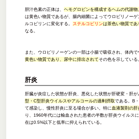
胆汁色素の正体は、
ヘモグロビンを構成するヘムの代謝物
は黄色い物質であるが、腸内細菌によってウロビリノーゲ
ルコビリンに変化する。
ステルコビリン
は茶色い物質であ
なる。
また、ウロビリノーゲンの一部は小腸で吸収され、体内で
黄色い物質であり、尿中に排出されて
その色を示している
肝炎
肝臓が炎症した状態が肝炎、悪化した状態が肝硬変・肝が
型・C型肝炎ウイルスやアルコールの過剰摂取
である。B
て感染し、慢性肝炎に至る場合が多い。特に
血液製剤の肝
り、1960年代には輸血された患者の半数が肝炎ウイルス
在は0.5%以下と低率に抑えられている。