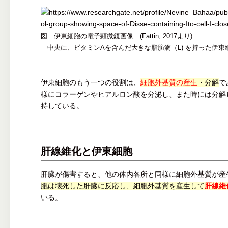
図 伊東細胞の電子顕微鏡画像 (Fattin, 2017より)
中央に、ビタミンAを含んだ大きな脂肪滴（L) を持った伊東
伊東細胞のもう一つの役割は、
細胞外基質の産生
・分解
で
様にコラーゲンやヒアルロン酸を分泌し、また時には分解
持している。
肝線維化と伊東細胞
肝臓が傷害すると、他の体内各所と同様に細胞外基質が産
胞は壊死した肝臓に反応し、細胞外基質を産生して
肝線維
いる。