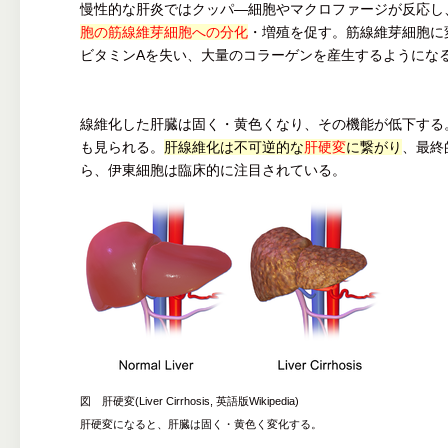
慢性的な肝炎ではクッパ―細胞やマクロファージが反応し
胞の筋線維芽細胞への分化
・増殖を促す。筋線維芽細胞に
ビタミンAを失い、大量のコラーゲンを産生するようにな
線維化した肝臓は固く・黄色くなり、その機能が低下する
も見られる。
肝線維化は不可逆的な
肝硬変
に繋がり
、最終
ら、伊東細胞は臨床的に注目されている。
図 肝硬変(Liver Cirrhosis, 英語版Wikipedia)
肝硬変になると、肝臓は固く・黄色く変化する。