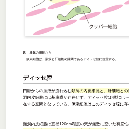
図 肝臓の細胞たち
伊東細胞は、類洞と肝細胞の隙間であるディッセ腔に位置する。
ディッセ腔
門脈からの血液が流れ込む
類洞の内皮細胞と、肝細胞との
洞内皮細胞には基底膜が存在せず、ディッセ腔は4型コラ
在する空間となっている。伊東細胞はこのディッセ腔に存
類洞内皮細胞は直径120nm程度の穴が無数に空いた有窓