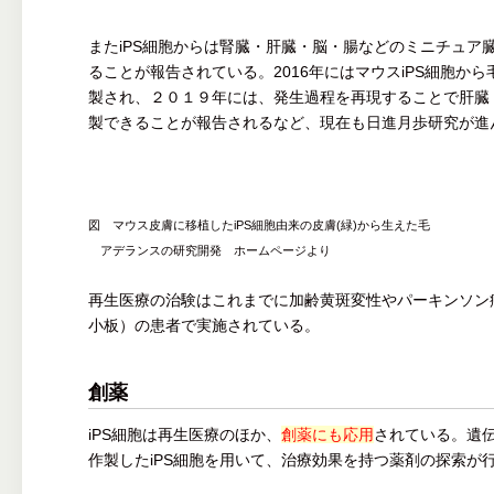
またiPS細胞からは腎臓・肝臓・脳・腸などのミニチュア
ることが報告されている。2016年にはマウスiPS細胞か
製され、２０１９年には、発生過程を再現することで肝臓
製できることが報告されるなど、現在も日進月歩研究が進
図 マウス皮膚に移植したiPS細胞由来の皮膚(緑)から生えた毛
アデランスの研究開発 ホームページより
再生医療の治験はこれまでに加齢黄斑変性やパーキンソン
小板）の患者で実施されている。
創薬
iPS細胞は再生医療のほか、
創薬にも応用
されている。遺
作製したiPS細胞を用いて、治療効果を持つ薬剤の探索が