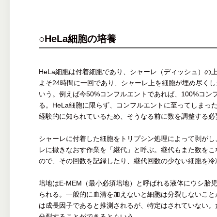
○HeLa細胞の培養
HeLa細胞は付着細胞であり、シャーレ（ディッシュ）の
よそ24時間に一回であり、シャーレ上を細胞が埋め尽くした
いう。例えば今50%コンフルエントであれば、100%コ
る。HeLa細胞に限らず、コンフルエントに至ってしまっ
経験的に知られているため、そうなる前に数を調整する必
シャーレに付着した細胞をトリプシン処理によって剥がし
レに撒きなおす作業を「継代」と呼ぶ。継代もまた数をこ
ので、その回数を記録したり、継代回数の少ない細胞を冷
培地はE-MEM（最小必須培地）と呼ばれる液体にウシ胎児
られる。一般的に血清を加えないと細胞は分裂しないこと
は成長因子であると推測されるが、特定はされていない。た
分裂することができるともいう。