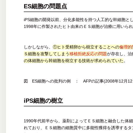
ES細胞の問題点
iPS細胞の開発以前、分化多能性を持つ人工的な幹細胞と
1998年に作製されたヒト由来のＥＳ細胞が治療に用いら
しかしながら、
①ヒト受精卵から樹立することへの
倫理的
Ｓ細胞を攻撃してしまう
移植拒絶反応の問題
が存在し、治
の体細胞から幹細胞を樹立する技術が求められていた
。
図 ES細胞への批判の例 ： AFPの記事(2008年12月12
iPS細胞の樹立
1990年代前半から、薬剤によってＥＳ細胞と融合した体
れており、ＥＳ細胞の細胞質中に多能性獲得を誘導するタ