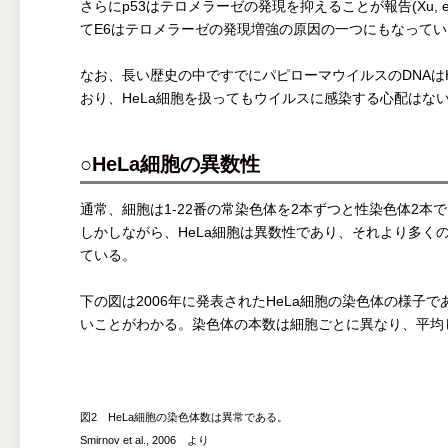
さらにp53はテロメラーゼの発現を抑えることが報告(Xu, et.
てE6はテロメラーゼの発現増強の原因の一つにもなって
なお、長い歴史の中ですでにパピローマウイルスのDNAは
おり、HeLa細胞を扱ってもウイルスに感染する心配はな
○HeLa細胞の異数性
通常、細胞は1-22番の常染色体を2本ずつと性染色体2本で
しかしながら、HeLa細胞は異数性であり、それより多く
ている。
下の図は2006年に発表されたHeLa細胞の染色体の様子
いことがわかる。染色体の本数は細胞ごとに異なり、平均
図2 HeLa細胞の染色体数は異常である。
Smirnov et al., 2006 より