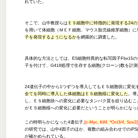
れていた。
そこで、山中教授らは
ＥＳ細胞中に特徴的に発現する24
を用いて体細胞（ＭＥＦ細胞、マウス胎児線維芽細胞）に
子を発現するようになるか
を網羅的に調査した。
具体的な方法としては、ES細胞特異的な転写因子Fbx15の
子を付けて、G418処理で生存する細胞(クローン)数を計
24遺伝子の中から1つずつを導入してもＥＳ細胞状に変化
全てを同時に導入した体細胞はＥＳ細胞様に変化した
。導
し、ＥＳ細胞状への変化に必要なタンパク質を絞り込むこ
がＥＳ細胞様への変化に必要だということが明らかになっ
この時明らかになった4遺伝子,
[c-Myc, Kif4, *Oct3/
の研究では、山中4因子のほか、複数の組み合わせでのiP
が確かめられている。