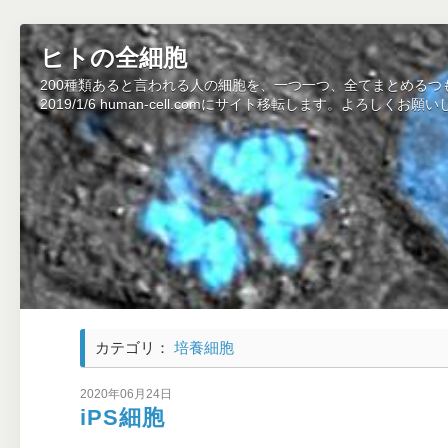
ヒトの全細胞
200種類あると言われる人の細胞を、一つ一つ、全てまとめるつ
2019/1/6 human-cell.comにサイト移転します。よろしくお願
カテゴリ：
培養細胞
2020年06月24日
iPS細胞