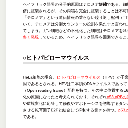
ヘイフリック限界の分子的原因は
テロメア短縮
である。細
倍に複製されるが、その両端を完全に複製することは不可
「テロメア」という遺伝情報の乗らない繰り返し配列（TT
いく。テロメアは分裂カウンターの役割を果たすと言われ、
てしまう。ガン細胞などの不死化した細胞はテロメアを延
多く発現
しているため、ヘイフリック限界を回避できるこ
○ヒトパピローマウイルス
HeLa細胞の場合、
ヒトパピローマウイルス
（HPV）が子
因であるとされる。HPVは二本鎖のDNAウイルスであっ
（Open reading frame）配列を持つ。その中に位置す
化の原因になったと考えられており、それぞれ
p53,pR
や環境変化に応答して修復やアポトーシスを誘導するタンパ
させる転写因子E2Fと結合して抑制する働きを持つ。
p5
である。