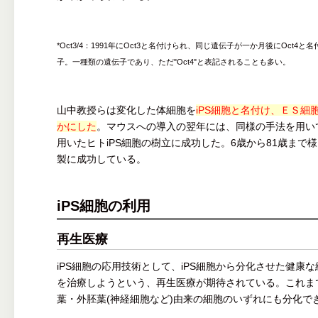
*Oct3/4：1991年にOct3と名付けられ、同じ遺伝子が一か月後にOct
子。一種類の遺伝子であり、ただ"Oct4"と表記されることも多い。
山中教授らは変化した体細胞を
iPS細胞と名付け、ＥＳ
かにした
。マウスへの導入の翌年には、同様の手法を用い
用いたヒトiPS細胞の樹立に成功した。6歳から81歳まで様
製に成功している。
iPS細胞の利用
再生医療
iPS細胞の応用技術として、iPS細胞から分化させた健康
を治療しようという、再生医療が期待されている。これまで
葉・外胚葉(神経細胞など)由来の細胞のいずれにも分化で