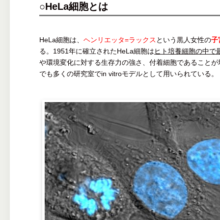
○HeLa細胞とは
HeLa細胞は、
ヘンリエッタ=ラックス
という黒人女性の
子
る。1951年に確立されたHeLa細胞は
ヒト培養細胞の中で
や環境変化に対する生存力の強さ、付着細胞であることが
でも多くの研究室でin vitroモデルとして用いられている。