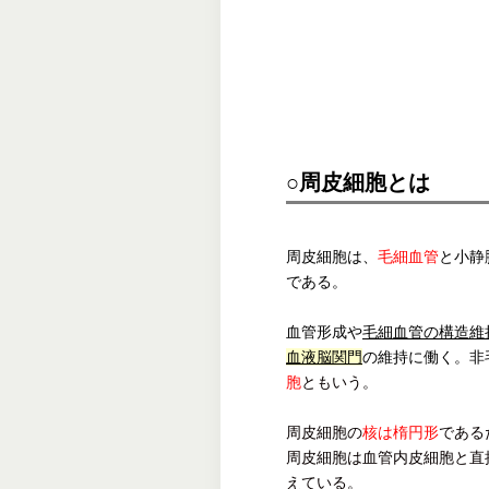
○周皮細胞とは
周皮細胞は、
毛細血管
と小静
である。
血管形成や
毛細血管の構造維
血液脳関門
の維持に働く。非
胞
ともいう。
周皮細胞の
核は楕円形
である
周皮細胞は血管内皮細胞と直
えている。