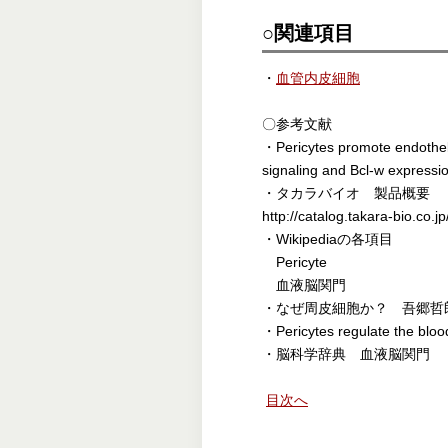
○関連項目
・
血管内皮細胞
〇参考文献
・Pericytes promote endotheli
signaling and Bcl-w express
・タカラバイオ 製品概要
http://catalog.takara-bio.co
・Wikipediaの各項目
Pericyte
血液脳関門
・なぜ周皮細胞か？ 吾郷哲
・Pericytes regulate the bloo
・脳科学辞典 血液脳関門
目次へ