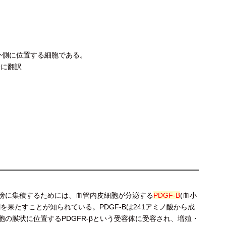
外側に位置する細胞である。
本語に翻訳
傍に集積するためには、血管内皮細胞が分泌する
PDGF-B
(血小
を果たすことが知られている。PDGF-Bは241アミノ酸から成
の膜状に位置するPDGFR-βという受容体に受容され、増殖・