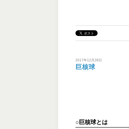
2017年12月28日
巨核球
○巨核球とは