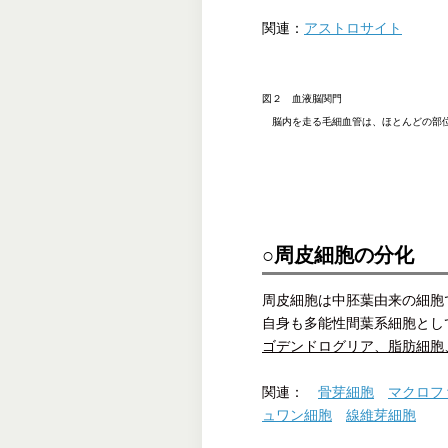
関連：
アストロサイト
図２ 血液脳関門
脳内を走る毛細血管は、ほとんどの部位
○周皮細胞の分化
周皮細胞は中胚葉由来の細胞
自身も多能性間葉系細胞とし
ゴデンドログリア、脂肪細胞
関連：
骨芽細胞
マクロフ
ュワン細胞
線維芽細胞