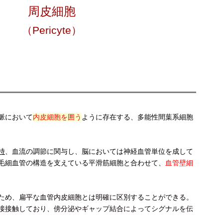
周皮細胞
（Pericyte）
脈において
内皮細胞を囲う
ように存在する、多能性間葉系細胞
持
、血流の調節に関与し、脳においては神経血管単位を成して
毛細血管の構造を支えている平滑筋細胞と合わせて、
血管壁細
ため、扁平な血管内皮細胞とは明確に区別することができる。
接接触しており、傍分泌やギャップ結合によってシグナルを伝