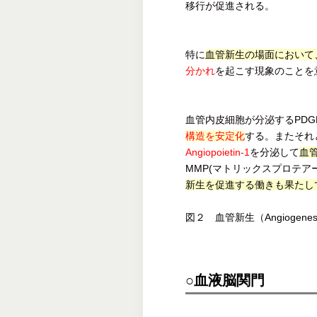
移行が促進される。
特に
血管新生の場面において
分かれ
を起こす現象のことを
血管内皮細胞が分泌するPDG
構造を安定化
する。またそれ
Angiopoietin-1
を分泌して
血
MMP(マトリックスプロテ
新生を促進する働きも果たし
図２ 血管新生（Angiogenesis
○血液脳関門