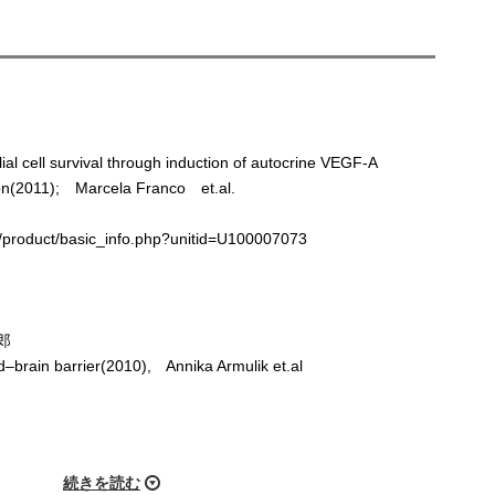
al cell survival through induction of autocrine VEGF-A
ion(2011); Marcela Franco et.al.
.jp/product/basic_info.php?unitid=U100007073
郎
d–brain barrier(2010), Annika Armulik et.al
続きを読む