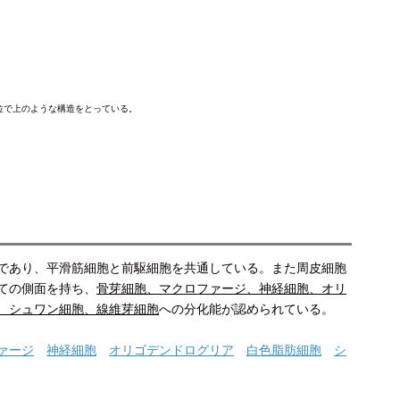
で上のような構造をとっている。
であり、平滑筋細胞と前駆細胞を共通している。また周皮細胞
ての側面を持ち、
骨芽細胞、マクロファージ、神経細胞、オリ
、シュワン細胞、線維芽細胞
への分化能が認められている。
ァージ
神経細胞
オリゴデンドログリア
白色脂肪細胞
シ