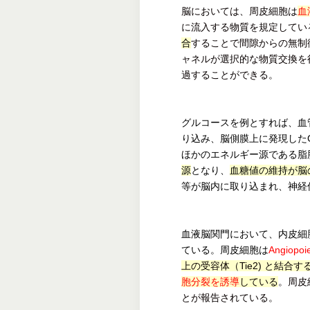
脳においては、周皮細胞は
血
に流入する物質を規定してい
合
することで間隙からの無制
ャネルが選択的な物質交換を
過することができる。
グルコースを例とすれば、血
り込み、脳側膜上に発現した
ほかのエネルギー源である脂
源
となり、
血糖値の維持が脳
等が脳内に取り込まれ、神経
血液脳関門において、内皮細
ている。周皮細胞は
Angiopoie
上の受容体（Tie2) と結合
胞分裂を誘導
している
。周皮
とが報告されている。