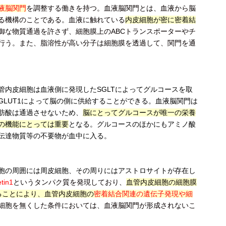
液脳関門
を調整する働きを持つ。血液脳関門とは、血液から脳
る機構のことである。血液に触れている
内皮細胞が密に密着結
御な物質通過を許さず、細胞膜上のABCトランスポーターやチ
行う。また、脂溶性が高い分子は細胞膜を透過して、関門を通
管内皮細胞は血液側に発現したSGLTによってグルコースを取
GLUT1によって脳の側に供給することができる。血液脳関門は
肪酸は通過させないため、
脳にとってグルコースが唯一の栄養
の機能にとっては重要
となる。グルコースのほかにもアミノ酸
伝達物質等の不要物が血中に入る。
胞の周囲には周皮細胞、その周りにはアストロサイトが存在し
tin1
というタンパク質を発現しており、
血管内皮細胞の細胞膜
することにより、血管内皮細胞の
密着結合関連の遺伝子発現や細
細胞を無くした条件においては、血液脳関門が形成されないこ