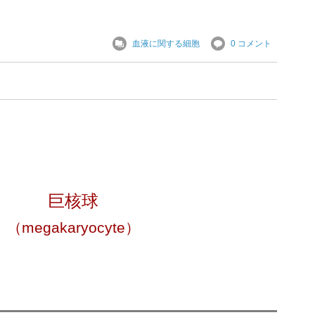
血液に関する細胞
0 コメント
巨核球
（
megakaryocyte）