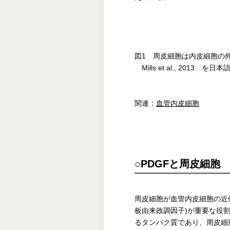
図1 周皮細胞は内皮細胞の
Mills et al., 2013 を日
関連：
血管内皮細胞
○PDGFと周皮細胞
周皮細胞が血管内皮細胞の近
板由来政調因子)が重要な役割
るタンパク質であり、周皮細胞