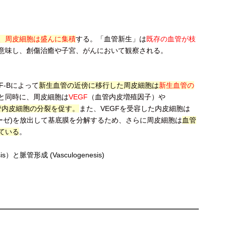
、
周皮細胞は盛んに集積
す
る。「血管新生」は
既存の血管が枝
意味し、創傷治癒や子宮、がんにおいて観察される。
F-Bによって
新生血管の近傍に移行した周皮細胞は
新生血管の
と同時に、周皮細胞は
VEGF
（血管内皮増殖因子）や
管内皮細胞の分裂を促す。
また、
VEGFを受容した内皮細胞は
アーゼ)を放出して基底膜を分解するため、さらに周皮細胞は
血管
ている
。
）と脈管形成 (Vasculogenesis)