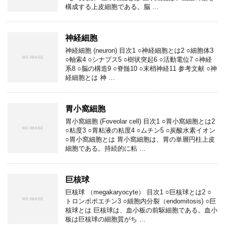
構成する上皮細胞である。脳 …
神経細胞
神経細胞 (neuron) 目次1 ○神経細胞とは2 ○細胞体3
○軸索4 ○シナプス5 ○樹状突起6 ○活動電位7 ○神経
系8 ○脳の構造9 ○脊髄10 ○末梢神経11 参考文献 ○神
経細胞とは 神 …
胃小窩細胞
胃小窩細胞 (Foveolar cell) 目次1 ○胃小窩細胞とは2
○粘度3 ○胃粘液の粘度4 ○ムチン5 ○炭酸水素イオン
○胃小窩細胞とは 胃小窩細胞は、胃の単層円柱上皮
細胞である。持続的に粘 …
巨核球
巨核球 （megakaryocyte） 目次1 ○巨核球とは2 ○
トロンボポエチン3 ○細胞内分裂（endomitosis) ○巨
核球とは 巨核球は、血小板の前駆細胞である。血小
板は巨核球の細胞質がち …