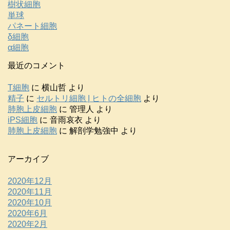
樹状細胞
単球
パネート細胞
δ細胞
α細胞
最近のコメント
T細胞
に
横山哲
より
精子
に
セルトリ細胞 | ヒトの全細胞
より
肺胞上皮細胞
に
管理人
より
iPS細胞
に
音雨哀衣
より
肺胞上皮細胞
に
解剖学勉強中
より
アーカイブ
2020年12月
2020年11月
2020年10月
2020年6月
2020年2月