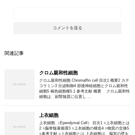
関連記事
クロム親和性細胞
クロム親和性細胞 Chromaffin cell 目次1 概要2 カテ
コラミン3 分泌制御4 節後神経細胞とクロム親和性
細胞5 褐色細胞種5.1 参考文献 概要 クロム親和性
細胞は、副腎髄質に位置し …
上衣細胞
上衣細胞 （Ependymal Cell） 目次1 ○上衣細胞とは
2 ○脳脊髄液循環3 ○上衣細胞の構造4 ○物質の交換5
○参考文献 ○上衣細胞とは 上衣細胞は、脳室の壁を