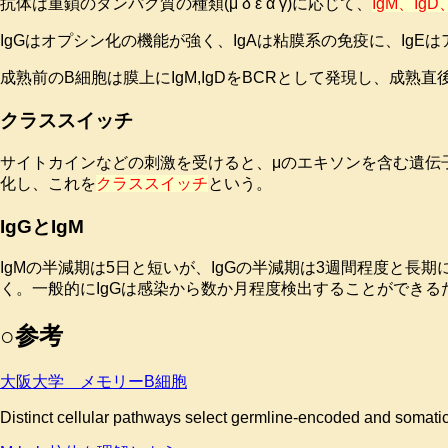
抗体は重鎖のタンパク質の種類(μ δ ε α γ)に応じて、
IgM、IgD
IgGはオプシン化の機能が強く、IgAは粘膜系の免疫に、Ig
成熟前のB細胞は膜上にIgM,IgDをBCRとして発現し、成熟直
クラススイッチ
サイトカインなどの刺激を受けると、μのエキソンを含む遺伝
化し、これを
クラススイッチ
という。
IgGとIgM
IgMの半減期は5日と短いが、IgGの半減期は3週間程度と長
く。一般的にIgGは感染から数か月程度検出することができ
○参考
大阪大学 メモリーB細胞
Distinct cellular pathways select germline-encoded and somat