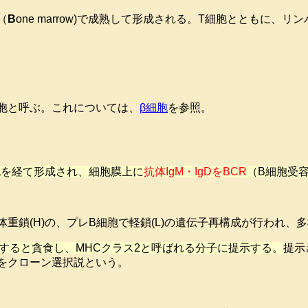
（
B
one marrow)で成熟して形成される。T細胞とともに、
胞と呼ぶ。これについては、
β細胞
を参照。
胞を経て形成され、細胞膜上に
抗体IgM・IgDをBCR
（B細胞受
重鎖(H)の、プレB細胞で軽鎖(L)の遺伝子再構成が行われ、
すると貪食し、MHCクラス2と呼ばれる分子に提示する。
提示
をクローン選択説という。