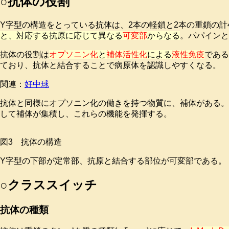
○抗体の役割
Y字型の構造をとっている抗体は、2本の軽鎖と2本の重鎖の
と、対応する抗原に応じて異なる
可変部
からなる
。パパインと
抗体の役割は
オプソニン化
と
補体活性化
による
液性免疫
である
ており、抗体と結合することで病原体を認識しやすくなる。
関連：
好中球
抗体と同様にオプソニン化の働きを持つ物質に、補体がある。
して補体が集積し、これらの機能を発揮する。
図3 抗体の構造
Y字型の下部が定常部、抗原と結合する部位が可変部である。
○クラススイッチ
抗体の種類