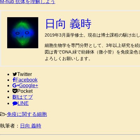
M-hub 抗体を理解しよう
日向 義時
2019年3月薬学修士。現在は博士課程の駆け出
細胞生物学を専門分野として、3年以上研究を続
図は青でDNA,緑で紡錘体（微小管）を免疫染色
よろしくお願いします。
Twitter
Facebook
Google+
Pocket
B!
はてブ
LINE
-
免疫に関する細胞
執筆者：
日向 義時