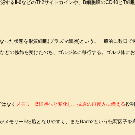
するIl-6などのTh2サイトカインや、B細胞膜のCD40とT細
なった状態を形質細胞(プラズマ細胞)という。一般的に数日で
化などの修飾を受けたのち、ゴルジ体に移行する。ゴルジ体に
ではなく
メモリーB細胞へと変化し、抗原の再侵入に備える
役割
がメモリーB細胞となりやすく、またBach2という転写因子