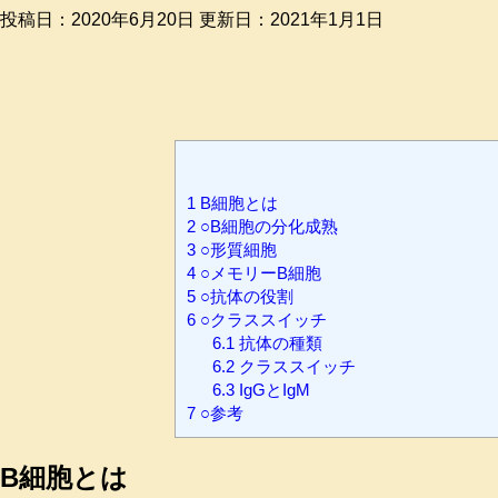
投稿日：2020年6月20日 更新日：
2021年1月1日
1
B細胞とは
2
○B細胞の分化成熟
3
○形質細胞
4
○メモリーB細胞
5
○抗体の役割
6
○クラススイッチ
6.1
抗体の種類
6.2
クラススイッチ
6.3
IgGとIgM
7
○参考
B細胞とは