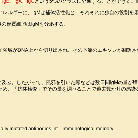
、IgE、IgA、IgG
という5つのクラスに分類することができる。
Eはアレルギーに、IgMは補体活性化と、それぞれに独自の役割を
後の形質細胞はIgMを分泌する。
子領域がDNA上から切り出され、その下流のエキソンが翻訳
期に及ぶ。したがって、風邪を引いた際などは数日間IgMの量が
るため、「抗体検査」でその量を調べることで過去数か月の感染
ically mutated antibodies int immunological memory