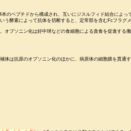
計4本のペプチドから構成され、互いにジスルフィド結合によっ
いう酵素によって抗体を切断すると、定常部を含むFcフラグメ
。オプソニン化は好中球などの食細胞による貪食を促進する働
補体は抗原のオプソニン化のほかに、病原体の細胞膜を貫通す