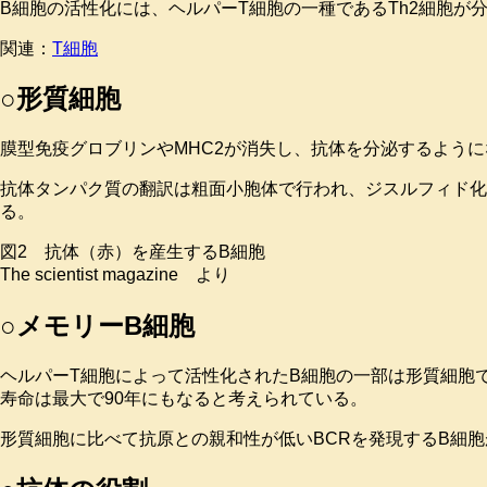
B細胞の活性化には、ヘルパーT細胞の一種であるTh2細胞が分泌
関連：
T細胞
○形質細胞
膜型免疫グロブリンやMHC2が消失し、抗体を分泌するように
抗体タンパク質の翻訳は粗面小胞体で行われ、ジスルフィド
る。
図2 抗体（赤）を産生するB細胞
The scientist magazine より
○メモリーB細胞
ヘルパーT細胞によって活性化されたB細胞の一部は形質細胞
寿命は最大で90年にもなると考えられている。
形質細胞に比べて抗原との親和性が低いBCRを発現するB細胞