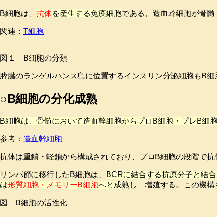
B細胞は、
抗体
を産生する免疫細胞
である。造血幹細胞が骨髄
関連：
T細胞
図１ B細胞の分類
膵臓のランゲルハンス島に位置するインスリン分泌細胞もB細
○B細胞の分化成熟
B細胞は、骨髄において造血幹細胞からプロB細胞・プレB細
参考：
造血幹細胞
抗体は重鎖・軽鎖から構成されており、プロB細胞の段階で抗体
リンパ節に移行したB細胞は、
BCRに結合する抗原分子と結合
は
形質細胞・メモリーB細胞
へと成熟
し、増殖する。この機構
図 B細胞の活性化