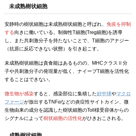
未成熟樹状細胞
安静時の樹状細胞は未成熟樹状細胞と呼ばれ、
免疫を抑制
する
向きに働いている。制御性T細胞(Treg細胞)を誘導
し、また共刺激分子を持たないことで、T細胞のアナジー
（抗原に反応できない状態）を引き起こす。
未成熟樹状細胞は貪食能はあるものの、MHCクラスⅡ分
子や共刺激分子の発現量が低く、ナイーブT細胞を活性化
することはできない。
微生物が感染
すると、感染部位に集積した
好中球
や
マクロ
ファージ
が放出するTNFαなどの炎症性サイトカイン、微
生物由来の成分を認識した樹状細胞のToll様受容体からの
シグナルによって
樹状細胞の活性化
がひきおこされる。
成熟樹状細胞