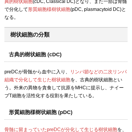
典的樹状細胞
(cDC, Classical DC)となり、また一部は骨髄
で分化して
形質細胞様樹状細胞
(pDC, plasmacytoid DC)と
なる。
樹状細胞の分類
古典的樹状細胞 (cDC)
preDCが骨髄から血中に入り、
リンパ節などの二次リンパ
組織で分化して生じた樹状細胞
を、古典的樹状細胞とい
う。外来の異物を貪食して抗原をMHCに提示し、ナイー
ブT細胞を活性化する役割を果たしている。
形質細胞様樹状細胞 (pDC)
骨髄に留まっていたpreDCが分化して生じる樹状細胞
を、