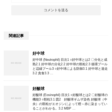
関連記事
好中球
好中球 (Neutrophil) 目次1 ○好中球とは2 〇分化と成
熟2.1 好中球の分化2.2 好中球の顆粒2.3 循環プール
と辺縁プール3 ○好中球による防御3.1 好中球と遊走
3.2 貪食3.3 …
好酸球
好酸球 (Eosinophil) 目次1 ○好酸球とは2 〇好酸球の
機能3 ○顆粒3.1 図2 好酸球ギムザ染色 好酸球（中
央）の顆粒がエオジンによって橙～赤に染まってい
ることがわかる。3.2 MBP …