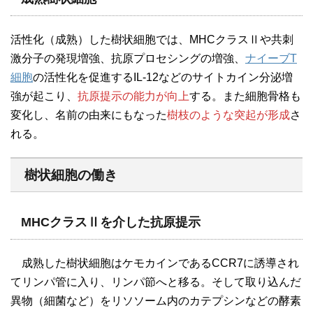
活性化（成熟）した樹状細胞では、MHCクラスⅡや共刺
激分子の発現増強、抗原プロセシングの増強、
ナイーブT
細胞
の活性化を促進するIL-12などのサイトカイン分泌増
強が起こり、
抗原提示の能力が向上
する。また細胞骨格も
変化し、名前の由来にもなった
樹枝のような突起が形成
さ
れる。
樹状細胞の働き
MHCクラスⅡを介した抗原提示
成熟した樹状細胞はケモカインであるCCR7に誘導され
てリンパ管に入り、リンパ節へと移る。そして取り込んだ
異物（細菌など）をリソソーム内のカテプシンなどの酵素