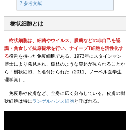
7
参考文献
樹状細胞とは
樹状細胞は、細菌やウイルス、腫瘍などの非自己を認
識・貪食して抗原提示を行い、ナイーブT細胞を活性化す
る
役割を持った免疫細胞である。1973年にスタインマン
博士により発見され、樹枝のような突起が見られることか
ら「樹状細胞」と名付けられた（2011、ノーベル医学生
理学賞）。
免疫系や皮膚など、全身に広く分布している。皮膚の樹
状細胞は特に
ランゲルハンス細胞
と呼ばれる。