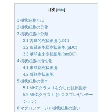
目次
[
hide
]
1
樹状細胞とは
2
樹状細胞の分化
3
樹状細胞の分類
3.1
古典的樹状細胞 (cDC)
3.2
形質細胞様樹状細胞 (pDC)
3.3
単球由来樹状細胞 (moDC)
4
樹状細胞の活性化
4.1
未成熟樹状細胞
4.2
成熟樹状細胞
5
樹状細胞の働き
5.1
MHCクラスⅡを介した抗原提示
5.2
MHCクラスⅠ (クロスプレゼンテー
ション)
6
マクロファージと樹状細胞の違い