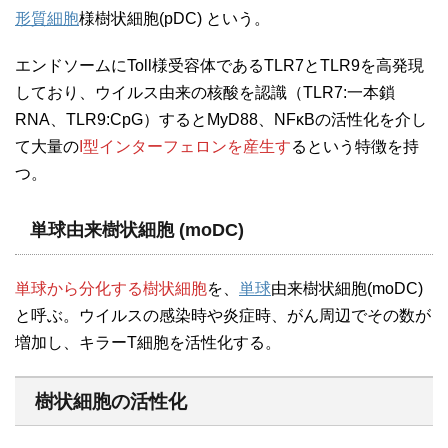
形質細胞
様樹状細胞(pDC) という。
エンドソームにToll様受容体であるTLR7とTLR9を高発現
しており、ウイルス由来の核酸を認識（TLR7:一本鎖
RNA、TLR9:CpG）するとMyD88、NFκBの活性化を介し
て大量の
I型インターフェロンを産生す
るという特徴を持
つ。
単球由来樹状細胞 (moDC)
単球から分化する樹状細胞
を、
単球
由来樹状細胞(moDC)
と呼ぶ。ウイルスの感染時や炎症時、がん周辺でその数が
増加し、キラーT細胞を活性化する。
樹状細胞の活性化