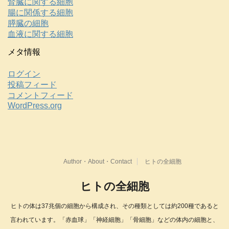
腎臓に関する細胞
腸に関係する細胞
膵臓の細胞
血液に関する細胞
メタ情報
ログイン
投稿フィード
コメントフィード
WordPress.org
Author・About・Contact
ヒトの全細胞
ヒトの全細胞
ヒトの体は37兆個の細胞から構成され、その種類としては約200種であると
言われています。「赤血球」「神経細胞」「骨細胞」などの体内の細胞と、