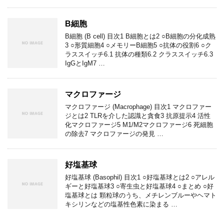
B細胞
B細胞 (B cell) 目次1 B細胞とは2 ○B細胞の分化成熟
3 ○形質細胞4 ○メモリーB細胞5 ○抗体の役割6 ○ク
ラススイッチ6.1 抗体の種類6.2 クラススイッチ6.3
IgGとIgM7 …
マクロファージ
マクロファージ (Macrophage) 目次1 マクロファー
ジとは2 TLRを介した認識と貪食3 抗原提示4 活性
化マクロファージ5 M1/M2マクロファージ6 死細胞
の除去7 マクロファージの発見 …
好塩基球
好塩基球 (Basophil) 目次1 ○好塩基球とは2 ○アレル
ギーと好塩基球3 ○寄生虫と好塩基球4 ○まとめ ○好
塩基球とは 顆粒球のうち、メチレンブルーやヘマト
キシリンなどの塩基性色素に染まる …