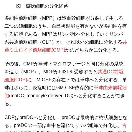
図 樹状細胞の分化経路
多能性前駆細胞（MPP）は造血幹細胞が分裂して生じる
二つの娘細胞のうち、自己複製能を有さないが多能性を有
する細胞である。MPPはリンパ球へ分化していくリンパ
系共通前駆細胞（CLP）か、それ以外の細胞に分化する
共
通ミエロイド前駆細胞(CMP)
かのどちらかに分化する。
その後、CMPが単球・マクロファージと同じ分化の系統
を辿り（MDP）、MDPがFlt3Lを受容すると
共通DC前駆
細胞(CDP)
に、M-CSFの存在下では単球へと分化する。単
球はさらに、炎症時にはGM-CSF依存的に
単球由来前駆細
胞
(moDC, monocyte derived DC)
へと分化することができ
る。
CDPはpreDCへと分化し、preDCは最終的に樹状細胞とな
る。preDCの一部は血中を流れてリンパ組織で分化し、
古