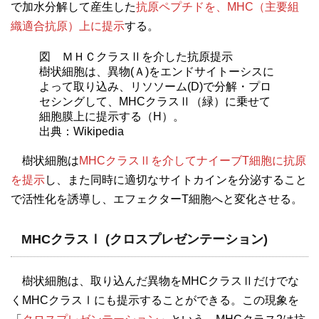
で加水分解して産生した
抗原ペプチドを、MHC（主要組
織適合抗原）上に提示
する。
図 ＭＨＣクラスⅡを介した抗原提示
樹状細胞は、異物(Ａ)をエンドサイトーシスに
よって取り込み、リソソーム(D)で分解・プロ
セシングして、MHCクラスⅡ（緑）に乗せて
細胞膜上に提示する（H）。
出典：Wikipedia
樹状細胞は
MHCクラスⅡを介してナイーブT細胞に抗原
を提示
し、また同時に適切なサイトカインを分泌すること
で活性化を誘導し、エフェクターT細胞へと変化させる。
MHCクラスⅠ (クロスプレゼンテーション)
樹状細胞は、取り込んだ異物をMHCクラスⅡだけでな
くMHCクラスⅠにも提示することができる。この現象を