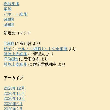
樹状細胞
単球
パネート細胞
δ細胞
α細胞
最近のコメント
T細胞
に
横山哲
より
精子
に
セルトリ細胞 | ヒトの全細胞
より
肺胞上皮細胞
に
管理人
より
iPS細胞
に
音雨哀衣
より
肺胞上皮細胞
に
解剖学勉強中
より
アーカイブ
2020年12月
2020年11月
2020年10月
2020年6月
2020年2月