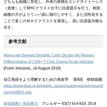
どちらも組織に存在し、外来の異物をエンドサイトーシス
（貪食）してMHCクラスⅡ分子に抗原提示を行う。樹状
細胞の方がよりリンパ節に移行しやすく、また活性化する
ことで多くのＭＨＣクラスⅡを発現し、高い抗原提示能を
示す。
参考文献
Monocyte-Derived Dendritic Cells Dictate the Memory
Differentiation of CD8+ T Cells During Acute Infection
(Front. Immunol., 16 August 2019)
自己免疫をより理解するための免疫学 第8回 樹状細胞
https://www.jbpo.or.jp/med/jb_square/autoimmune/immunol
ogy/im08/01.php
樹状細胞と免疫療法
アレルギー 63(7) 914-919, 2014