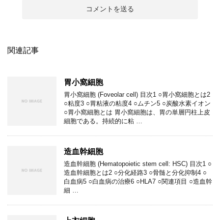
関連記事
胃小窩細胞
胃小窩細胞 (Foveolar cell) 目次1 ○胃小窩細胞とは2
○粘度3 ○胃粘液の粘度4 ○ムチン5 ○炭酸水素イオン
○胃小窩細胞とは 胃小窩細胞は、胃の単層円柱上皮
細胞である。持続的に粘 …
造血幹細胞
造血幹細胞 (Hematopoietic stem cell: HSC) 目次1 ○
造血幹細胞とは2 ○分化経路3 ○骨髄と分化抑制4 ○
白血病5 ○白血病の治療6 ○HLA7 ○関連項目 ○造血幹
細 …