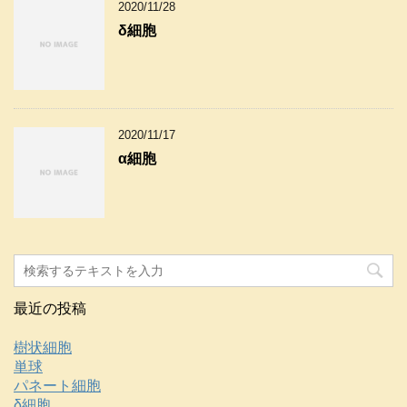
2020/11/28
δ細胞
2020/11/17
α細胞
最近の投稿
樹状細胞
単球
パネート細胞
δ細胞