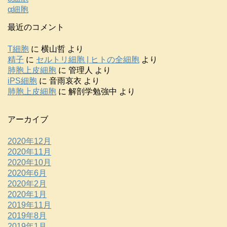
α細胞
最近のコメント
T細胞
に
横山哲
より
精子
に
セルトリ細胞 | ヒトの全細胞
より
肺胞上皮細胞
に
管理人
より
iPS細胞
に
音雨哀衣
より
肺胞上皮細胞
に
解剖学勉強中
より
アーカイブ
2020年12月
2020年11月
2020年10月
2020年6月
2020年2月
2020年1月
2019年11月
2019年8月
2019年1月