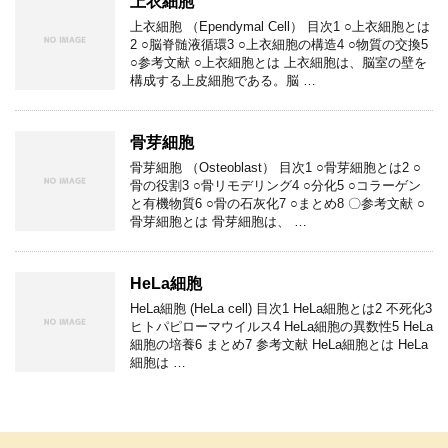
上衣細胞
上衣細胞 （Ependymal Cell） 目次1 ○上衣細胞とは
2 ○脳脊髄液循環3 ○上衣細胞の構造4 ○物質の交換5
○参考文献 ○上衣細胞とは 上衣細胞は、脳室の壁を
構成する上皮細胞である。脳 …
骨芽細胞
骨芽細胞 （Osteoblast） 目次1 ○骨芽細胞とは2 ○
骨の役割3 ○骨リモデリング4 ○分化5 ○コラーゲン
と有機物質6 ○骨の石灰化7 ○まとめ8 〇参考文献 ○
骨芽細胞とは 骨芽細胞は、 …
HeLa細胞
HeLa細胞 (HeLa cell) 目次1 HeLa細胞とは2 不死化3
ヒトパピローマウイルス4 HeLa細胞の異数性5 HeLa
細胞の培養6 まとめ7 参考文献 HeLa細胞とは HeLa
細胞は …