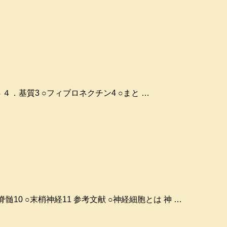
.0.4 ４．基質3 ○フィブロネクチン4 ○まと …
 ○脊髄10 ○末梢神経11 参考文献 ○神経細胞とは 神 …