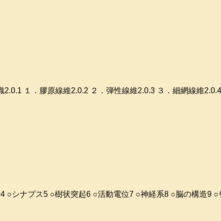
組織2.0.1 １．膠原線維2.0.2 ２．弾性線維2.0.3 ３．細網線維2
軸索4 ○シナプス5 ○樹状突起6 ○活動電位7 ○神経系8 ○脳の構造9