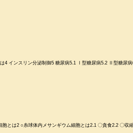
スリンとは4 インスリン分泌制御5 糖尿病5.1 Ⅰ型糖尿病5.2 Ⅱ型
ンギウム細胞とは2 ○糸球体内メサンギウム細胞とは2.1 〇貪食2.2 〇