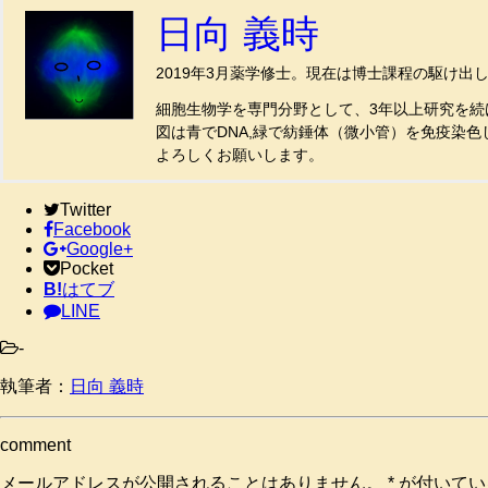
日向 義時
2019年3月薬学修士。現在は博士課程の駆け出
細胞生物学を専門分野として、3年以上研究を続
図は青でDNA,緑で紡錘体（微小管）を免疫染色
よろしくお願いします。
Twitter
Facebook
Google+
Pocket
B!
はてブ
LINE
-
執筆者：
日向 義時
comment
メールアドレスが公開されることはありません。
*
が付いてい