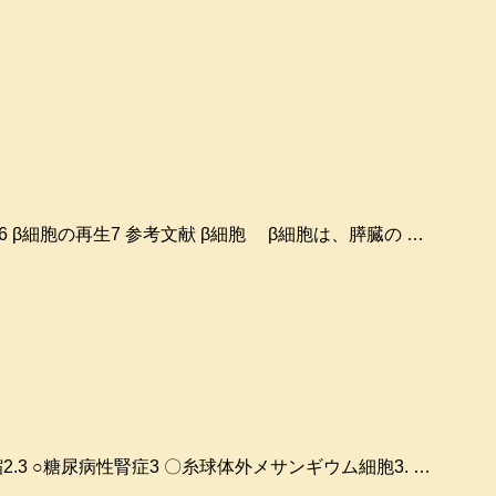
糖尿病6 β細胞の再生7 参考文献 β細胞 β細胞は、膵臓の …
収縮2.3 ○糖尿病性腎症3 〇糸球体外メサンギウム細胞3. …