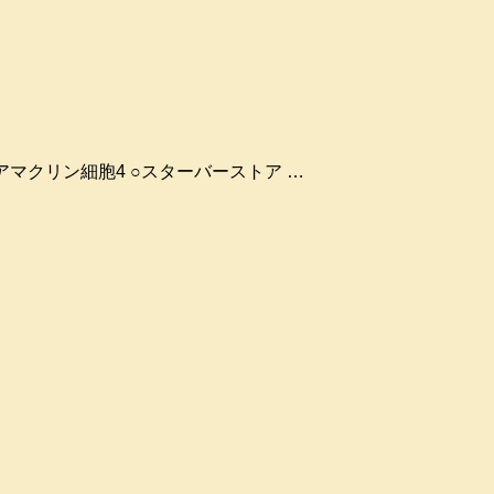
 ○多軸索アマクリン細胞4 ○スターバーストア …