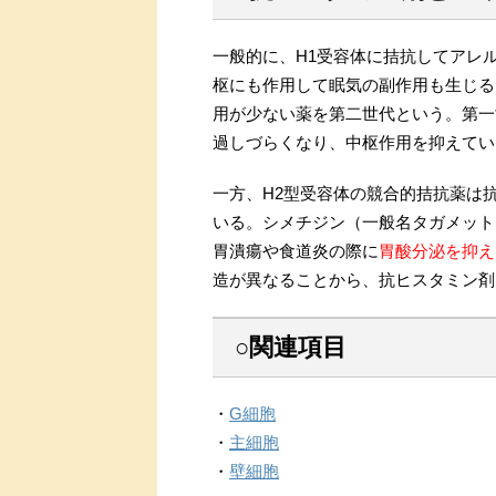
一般的に、H1受容体に拮抗してアレ
枢にも作用して眠気の副作用も生じる
用が少ない薬を第二世代という。第一
過しづらくなり、中枢作用を抑えてい
一方、H2型受容体の競合的拮抗薬は
いる。シメチジン（一般名タガメット
胃潰瘍や食道炎の際に
胃酸分泌を抑え
造が異なることから、抗ヒスタミン剤
○関連項目
・
G細胞
・
主細胞
・
壁細胞