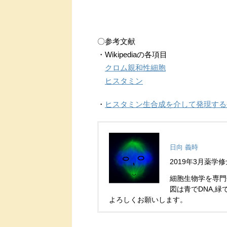
〇参考文献
・Wikipediaの各項目
クロム親和性細胞
ヒスタミン
・
ヒスタミン生合成を介して発現する
日向 義時
2019年3月薬
細胞生物学を専門
図は青でDNA,
よろしくお願いします。