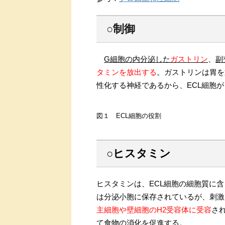
○制御
G細胞の内分泌した
ガストリン
、
副
タミンを放出する
。ガストリンは胃を
性化する神経であるから、ECL細胞
図１ ECL細胞の役割
○ヒスタミン
ヒスタミンは、ECL細胞の細胞質に
は分泌小胞に保存されているが、刺激
主細胞や壁細胞のH2受容体に受容
さ
て食物の消化を促進する。