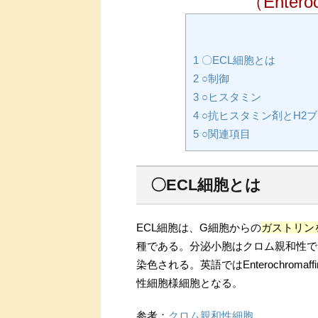
（Enteroc
1
〇ECL細胞とは
2
○制御
3
○ヒスタミン
4
○抗ヒスタミン剤とH2
5
○関連項目
〇ECL細胞とは
ECL細胞は、G細胞からの
ガストリン
種である。分泌小胞はクロム親和性であ
染色される。英語ではEnterochromaf
性細胞様細胞となる。
参考：
クロム親和性細胞