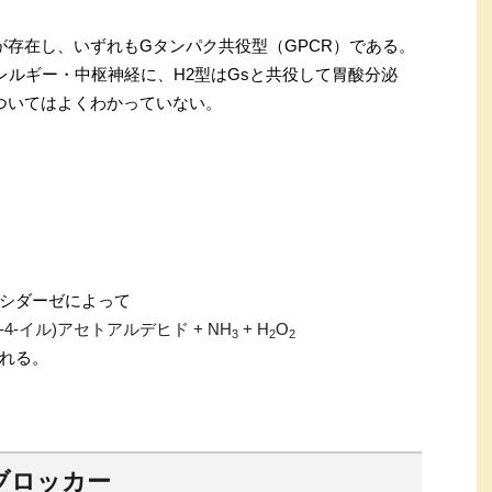
が存在し、いずれもGタンパク共役型（GPCR）である。
レルギー・中枢神経に、H2型はGsと共役して胃酸分泌
についてはよくわかっていない。
シダーゼによって
4-イル)アセトアルデヒド + NH
+ H
O
3
2
2
れる。
ブロッカー