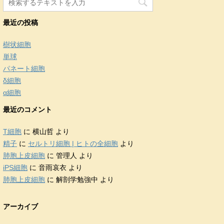
最近の投稿
樹状細胞
単球
パネート細胞
δ細胞
α細胞
最近のコメント
T細胞
に
横山哲
より
精子
に
セルトリ細胞 | ヒトの全細胞
より
肺胞上皮細胞
に
管理人
より
iPS細胞
に
音雨哀衣
より
肺胞上皮細胞
に
解剖学勉強中
より
アーカイブ