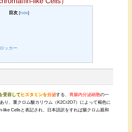
hromaffin-like Cells）
目次
[
hide
]
ブロッカー
を受容して
ヒスタミンを分泌
する、
胃腸内分泌細胞
の一
り、重クロム酸カリウム（K2Cr2O7）によって褐色に
fin-like Cellsと表記され、日本語訳をすれば腸クロム親和