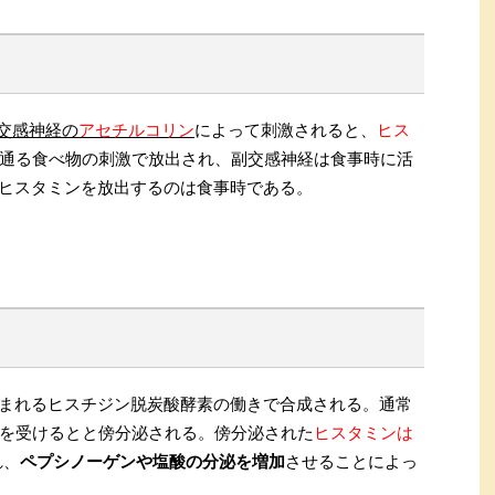
交感神経の
アセチルコリン
によって刺激されると、
ヒス
通る食べ物の刺激で放出され、副交感神経は食事時に活
がヒスタミンを放出するのは食事時である。
含まれるヒスチジン脱炭酸酵素の働きで合成される。通常
を受けるとと傍分泌される。傍分泌された
ヒスタミンは
れ、
ペプシノーゲンや塩酸の分泌を増加
させることによっ