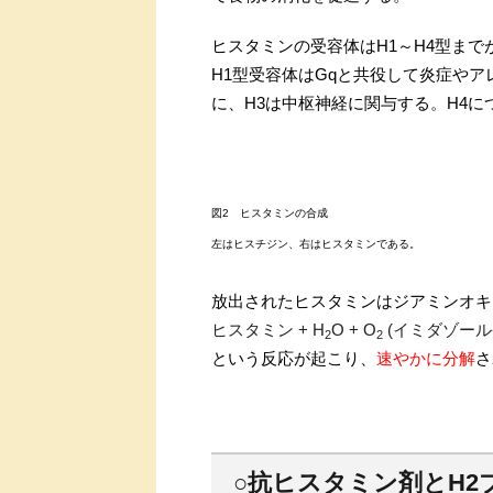
ヒスタミンの受容体はH1～H4型まで
H1型受容体はGqと共役して炎症やア
に、H3は中枢神経に関与する。H4
図2 ヒスタミンの合成
左はヒスチジン、右はヒスタミンである。
放出されたヒスタミンはジアミンオキ
ヒスタミン + H
O + O
(イミダゾール-
2
2
という反応が起こり、
速やかに分解
さ
○抗ヒスタミン剤とH2