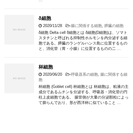
δ細胞
2020/11/28
-
腸に関係する細胞
,
膵臓の細胞
δ細胞 Delta cell δ細胞とは δ細胞(D細胞)は、ソマト
スタチンと呼ばれる抑制性ホルモンを内分泌する細
胞である。膵臓のランゲルハンス島に位置するもの
と、消化管（胃・小腸）に位置するものの二 …
杯細胞
2020/06/20
-
呼吸器系の細胞
,
腸に関係する細
胞
杯細胞 (Goblet cell) 杯細胞とは 杯細胞は、粘液の主
成分であるムチンを分泌する、呼吸器・消化管の円
柱上皮細胞である。 腸管側が大量の分泌顆粒によっ
て膨らんでおり、形が西洋杯に似ていること …