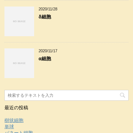
2020/11/28
δ細胞
2020/11/17
α細胞
最近の投稿
樹状細胞
単球
パネート細胞