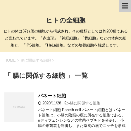
ヒトの全細胞
ヒトの体は37兆個の細胞から構成され、その種類としては約200種である
と言われています。「赤血球」「神経細胞」「骨細胞」などの体内の細
胞と、「iPS細胞」「HeLa細胞」などの培養細胞を解説します。
HOME
>
腸に関係する細胞
>
「 腸に関係する細胞 」 一覧
パネート細胞
2020/11/28
-
腸に関係する細胞
パネート細胞 Paneth cell パネート細胞とは パネー
ト細胞は、小腸の陰窩の底に所在する細胞である。
αディフェンシンなどの抗菌ペプチドを分泌し、小
腸の細菌叢を制御し、また陰窩の底でニッチを形成
…