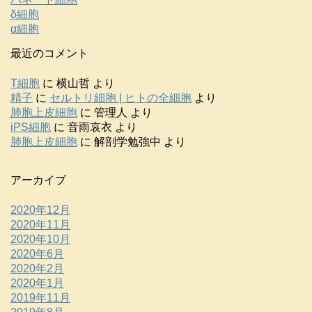
δ細胞
α細胞
最近のコメント
T細胞
に
横山哲
より
精子
に
セルトリ細胞 | ヒトの全細胞
より
肺胞上皮細胞
に
管理人
より
iPS細胞
に
音雨哀衣
より
肺胞上皮細胞
に
解剖学勉強中
より
アーカイブ
2020年12月
2020年11月
2020年10月
2020年6月
2020年2月
2020年1月
2019年11月