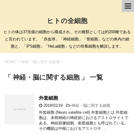
ヒトの全細胞
ヒトの体は37兆個の細胞から構成され、その種類としては約200種である
と言われています。「赤血球」「神経細胞」「骨細胞」などの体内の細
胞と、「iPS細胞」「HeLa細胞」などの培養細胞を解説します。
HOME
>
神経・脳に関する細胞
>
「 神経・脳に関する細胞 」 一覧
外套細胞
2018/01/19
-
神経・脳に関する細胞
外套細胞 (Neuro satellite cell) 外套細胞とは 外套細
胞は、末梢神経の神経節におけるアストロサイトで
ある。神経節膠細胞、衛星細胞とも呼ばれている。
その機能は中枢におけるアストロサ …