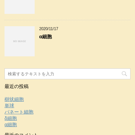
2020/11/17
α細胞
最近の投稿
樹状細胞
単球
パネート細胞
δ細胞
α細胞