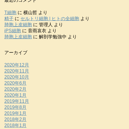
最近のコメント
T細胞
に
横山哲
より
精子
に
セルトリ細胞 | ヒトの全細胞
より
肺胞上皮細胞
に
管理人
より
iPS細胞
に
音雨哀衣
より
肺胞上皮細胞
に
解剖学勉強中
より
アーカイブ
2020年12月
2020年11月
2020年10月
2020年6月
2020年2月
2020年1月
2019年11月
2019年8月
2019年1月
2018年2月
2018年1月