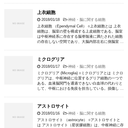
上衣細胞
2018/01/18
-
神経・脳に関する細胞
上衣細胞 （Ependymal Cell） ○上衣細胞とは 上衣
細胞は、脳室の壁を構成する上皮細胞である。脳室
は中枢神経系に存在する脳脊髄液に満たされた細胞
の存在しない空間であり、大脳内部左右に側脳室 …
ミクログリア
2018/01/17
-
神経・脳に関する細胞
ミクログリア (Microglia) ○ミクログリアとは ミクロ
グリアは、中枢神経に位置するグリア細胞の一つで
ある。血液脳関門を通過できない白血球の代わりと
して、中枢における免疫を担当している。損傷し …
アストロサイト
2018/01/16
-
神経・脳に関する細胞
アストロサイト （astrocyte） ○アストロサイトと
は アストロサイト（星状膠細胞）は、中枢神経に存