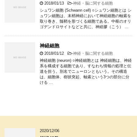
2018/01/13
-
神経・脳に関する細胞
シュワン細胞 (Schwann cell) ○シュワン細胞とは シ
ュワン細胞は、末梢神経において神経細胞の軸索を
取り巻き、髄鞘を形づくる細胞である。中枢のオリ
ゴデンドロサイトなどと共に、神経膠（こう） …
神経細胞
2018/01/12
-
神経・脳に関する細胞
神経細胞 (neuron) ○神経細胞とは 神経細胞は、神経
系を構成する細胞であり、すなわち情報の処理と伝
達を担う。別名でニューロンともいう。その構造
は、細胞体、樹状突起、軸索という3つの部分に分
ける …
2020/12/06