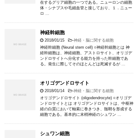
在するグリア細胞の一つである。ニューロンの細胞
体・シナプスや毛細血管と接しており、１．ニュー
ロ …
神経幹細胞
2018/01/15
-
神経・脳に関する細胞
神経幹細胞 (Neural stem cell) ○神経幹細胞とは 神
経幹細胞は、神経細胞、アストロサイト、オリゴデ
ンドロサイトへ分化する能力を持った幹細胞であ
る。発生に際してそのほとんどは死滅するが …
オリゴデンドロサイト
2018/01/14
-
神経・脳に関する細胞
オリゴデンドロサイト (oligodendrocyte) ○オリゴデ
ンドロサイトとは オリゴデンドロサイトは、中枢神
経の白質において軸索に巻きつき、髄鞘を形成する
細胞である。基本的に末梢神経のシュワン …
シュワン細胞