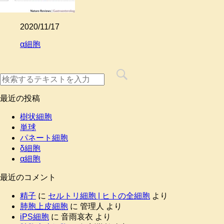
2020/11/17
α細胞
最近の投稿
樹状細胞
単球
パネート細胞
δ細胞
α細胞
最近のコメント
精子
に
セルトリ細胞 | ヒトの全細胞
より
肺胞上皮細胞
に
管理人
より
iPS細胞
に
音雨哀衣
より