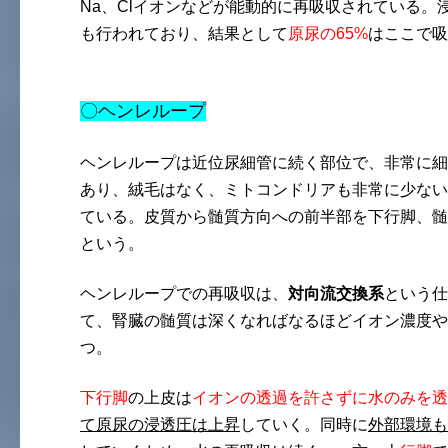
Na、Clイオンなどが能動的に再吸収されている。
も行われており、結果として
原尿の65%
はここで吸
〇ヘンレループ
ヘンレループは近位尿細管に続く部位で、非常に細
あり、絨毛はなく、ミトコンドリアも非常に少ない
ている。皮質から髄質方向への前半部を下行脚、髄
という。
ヘンレループでの再吸収は、
対向流交換系
という仕
て、腎臓の髄質は深くなればなるほどイオン濃度や
つ。
下行脚
の上皮は
イオンの透過を許さずに水のみを透
て原尿の浸透圧は上昇
していく。同時に
外部環境も