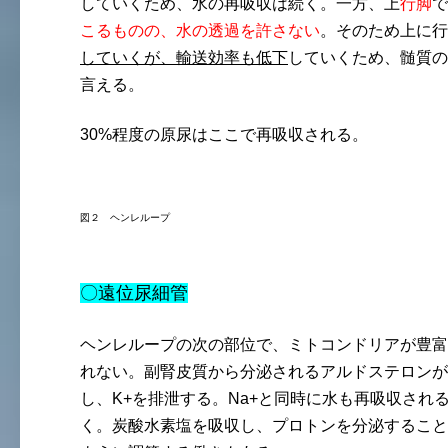
していくため、水の再吸収は続く。一方、上
行脚
で
こるものの、水の透過を許さない
。そのため上に行
していくが、輸送効率も低下
していくため、髄質の
言える。
30%程度の原尿はここで再吸収される。
図２ ヘンレループ
〇遠位尿細管
ヘンレループの次の部位で、ミトコンドリアが豊富
れない。副腎皮質から分泌されるアルドステロンが
し、K+を排泄する。Na+と同時に水も再吸収され
く。炭酸水素塩を吸収し、プロトンを分泌すること