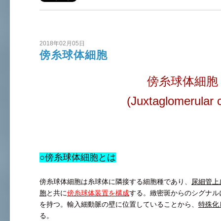
2018年02月05日
傍糸球体細胞
傍糸球体細胞
(Juxtaglomerular c
○傍糸球体細胞とは
傍糸球体細胞は糸球体に隣接する細胞種であり、
尿細管上
胞
と共に
傍糸球体装置を構成
する。緻密斑からのシグナル
を持つ。輸入細動脈の壁に位置していることから、
特殊化
る。