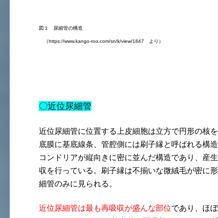
図１ 尿細管の構造
（https://www.kango-roo.com/sn/k/view/1847 より）
〇近位尿細管
近位尿細管に位置する上皮細胞は立方で円形の核を
底膜に基底線条、管腔側には刷子縁と呼ばれる構造
コンドリアが縦向きに密に並んだ構造であり、産生
収を行っている。刷子縁は不揃いな微絨毛が密に形
細管のみに見られる。
近位尿細管は最も再吸収が盛んな部位
であり、ほぼ