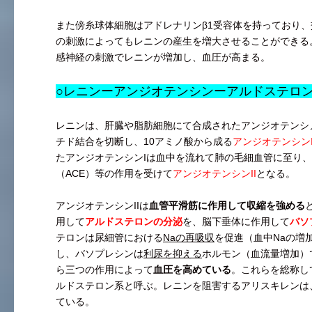
また傍糸球体細胞はアドレナリンβ1受容体を持っており
の刺激によってもレニンの産生を増大させることができる
感神経の刺激でレニンが増加し、血圧が高まる。
○レニンーアンジオテンシンーアルドステロ
レニンは、肝臓や脂肪細胞にて合成されたアンジオテンシ
チド結合を切断し、10アミノ酸から成る
アンジオテンシン
たアンジオテンシンIは血中を流れて肺の毛細血管に至り
（ACE）等の作用を受けて
アンジオテンシンII
となる。
アンジオテンシンIIは
血管平滑筋に作用して収縮を強める
用して
アルドステロンの分泌
を、脳下垂体に作用して
バソ
テロンは尿細管における
Naの再吸収
を促進（血中Naの増
し、バソプレシンは
利尿を抑える
ホルモン（血流量増加）
ら三つの作用によって
血圧を高めている
。これらを総称し
ルドステロン系と呼ぶ。レニンを阻害するアリスキレンは
ている。