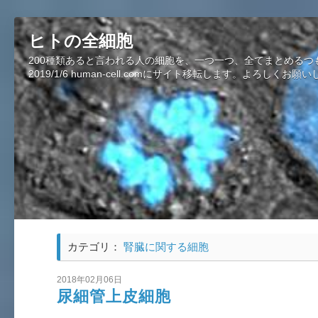
ヒトの全細胞
200種類あると言われる人の細胞を、一つ一つ、全てまとめるつ
2019/1/6 human-cell.comにサイト移転します。よろしくお願
カテゴリ：
腎臓に関する細胞
2018年02月06日
尿細管上皮細胞