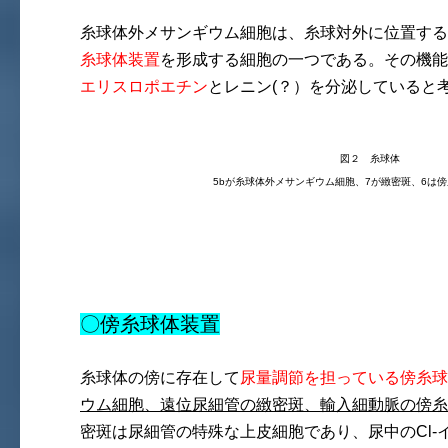
糸球体外メサンギウム細胞は、糸球対外に位置する
糸球体装置
を形成する細胞の一つである。その機能
エリスロポエチン
とレニン(？）を分泌していると
図２ 糸球体
5bが糸球体外メサンギウム細胞、7が緻密斑、6は
〇傍糸球体装置
糸球体の傍に存在して
尿量調節を担っている
傍糸球
ウム細胞、遠位尿細管の緻密斑、輸入細動脈の傍糸
密斑は尿細管の特殊な上皮細胞であり、尿中のCl-