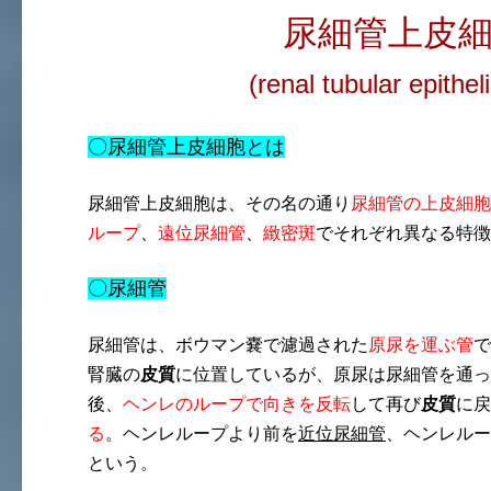
尿細管上皮
(
renal tubular epitheli
〇尿細管上皮細胞とは
尿細管上皮細胞は、その名の通り
尿細管の上皮細胞
ループ
、
遠位尿細管
、
緻密斑
でそれぞれ異なる特徴
〇尿細管
尿細管は、ボウマン嚢で濾過された
原尿を運ぶ管
で
腎臓の
皮質
に位置しているが、原尿は尿細管を通っ
後、
ヘンレのループで向きを反転
して再び
皮質
に戻
る
。ヘンレループより前を
近位尿細管
、ヘンレルー
という。