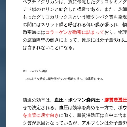
ペプチドグリカンは、負に帯電したグリコサミノグ
チド鎖のセリンと結合した構造である。また、足細
もったグリコカリックスという糖タンパク質を発現
の間にはスリット膜と呼ばれる薄い膜が張られ、物
緻密層には
コラーゲンが緻密に詰まって
おり、物理
の濾過障壁の働きによって、原尿には分子量6万以上
は含まれないことになる。
図2 へパラン硫酸
上のような糖鎖に硫酸基がついた構造を持ち、負電荷を持つ。
濾過の効率は、
血圧・ボウマン嚢内圧・
膠質浸透圧
せで決定される。
血圧
は効率を高める一方で、
ボウ
を血管に戻す向き
に働く。膠質浸透圧は血中に含ま
ク質が原因となっているが、アルブミンは分子量67