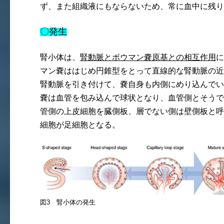
ず、また組織液にもならないため、常に血中に残り
〇発生
腎小体は、
腎動脈とボウマン嚢原基との相互作用
に
マン嚢ははじめ円錐型をとって直線的な腎動脈の近
腎動脈を引き付けて、嚢自身も内側にめり込んでい
嚢は血管を包み込んで球状となり、血管側とそうで
管側の上皮細胞を臓側板、層でない側は壁側板と呼
細胞が足細胞となる。
図3 腎小体の発生