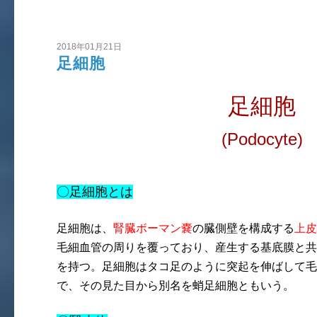
2018年01月21日
足細胞
足細胞
(Podocyte)
〇足細胞とは
足細胞は、
腎臓ボーマン嚢
の臓側壁を構成する
上皮
毛細血管の周りを覆っており、産生する基底膜と共
を持つ。足細胞はタコ足のように突起を伸ばして毛
で、その見た目から別名を蛸足細胞ともいう。