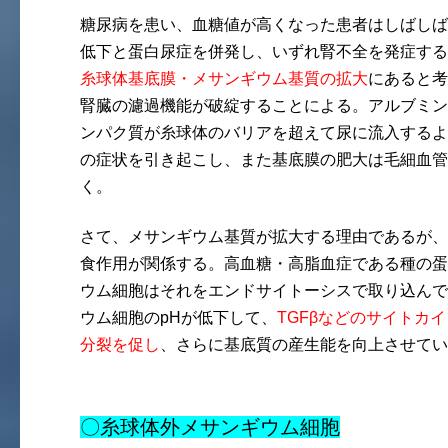
糖尿病を患い、血糖値が高くなった患者はしばしば
低下と蛋白尿症を併発し、いずれ腎不全を発症する
糸球体基底膜・メサンギウム基質の拡大
にあると考
腎臓の濾過機能が破綻することによる。アルブミン
ンパク質が糸球体のバリアを超えて尿に流入するよ
の症状を引き起こし、また基底膜の肥大は毛細血管
く。
さて、メサンギウム基質が拡大する理由であるが、
食作用が関係する。高血糖・高脂血症である種の蛋
ウム細胞はそれをエンドサイトーシスで取り込んで
ウム細胞のpHが低下して、
TGFβなどのサイトカ
分裂を促し
、さらに基底質の産生能を向上させてい
〇糸球体外メサンギウム細胞