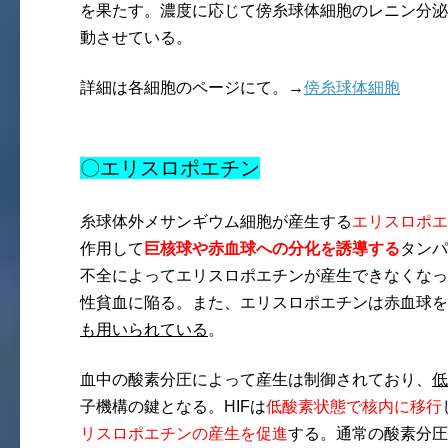
を果たす。濃度に応じて傍糸球体細胞のレニン分泌
動させている。
詳細は各細胞のページにて。→
傍糸球体細胞
〇エリスロポエチン
糸球体外メサンギウム細胞が産生する
エリスロポエ
作用して
巨核球や赤血球への分化を誘導する
タンパ
不全によってエリスロポエチンが産生できなくなっ
性貧血に陥る。また、エリスロポエチンは赤血球を
も用いられている
。
血中の酸素分圧によって産生は制御されており、
低
子機構の鍵となる。HIFは
低酸素状態で核内に移行
リスロポエチンの産生を促進
する。通常の酸素分圧