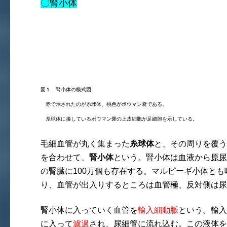
〇腎小体
図１ 腎小体の模式図
赤で示されたのが糸球体、桃色がボウマン嚢である。
糸球体に接しているボウマン嚢の上皮細胞が足細胞を示している。
毛細血管が丸く集まった
糸球体
と、その周りを覆う
を合わせて、
腎小体
という。腎小体は血液から
原尿
の腎臓に100万個も存在する。マルピーギ小体と
り、血管が出入りするところは血管極、反対側は尿
腎小体に入っていく血管を
輸入細動脈
という。輸入
に入って
濾過
され、尿細管に流れ込む。この液体を