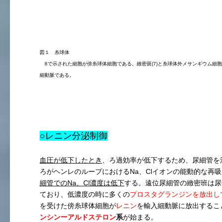
図１ 糸球体
6で示された細胞が傍糸球体細胞である。緻密斑(7)と糸球体外メサンギウム細胞(
細動脈である。
○レニン分泌制御
血圧が低下したとき
、ろ過効率が低下するため、尿細管を
ろがヘンレのループにおけるNa、Clイオンの能動的な再
細管でのNa、Cl濃度は低下
する。遠位尿細管の緻密班は尿
ており、低濃度の時に多くの
プロスタグランジンを放出し
を受けた傍糸球体細胞が
レニン
を輸入細動脈に放出するこ
ンシンーアルドステロン
系
が始まる。