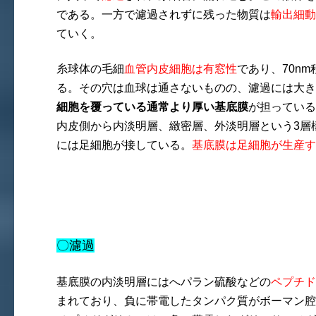
である。一方で濾過されずに残った物質は
輸出細動
ていく。
糸球体の毛細
血管内皮細胞は有窓性
であり、70n
る。その穴は血球は通さないものの、濾過には大き
細胞を覆っている通常より厚い基底膜
が担っている
内皮側から内淡明層、緻密層、外淡明層という3層
には足細胞が接している。
基底膜は足細胞が生産す
〇濾過
基底膜の内淡明層にはへパラン硫酸などの
ペプチド
まれており、負に帯電したタンパク質がボーマン腔