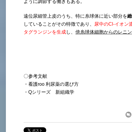
ように調節する働きもある。
遠位尿細管上皮のうち、特に糸球体に近い部分を
緻
していることがその特徴であり、
尿中のCl-イオ
タグランジンを生成
し、
傍糸球体細胞からのレニン
〇参考文献
・看護roo 利尿薬の選び方
・Qシリーズ 新組織学