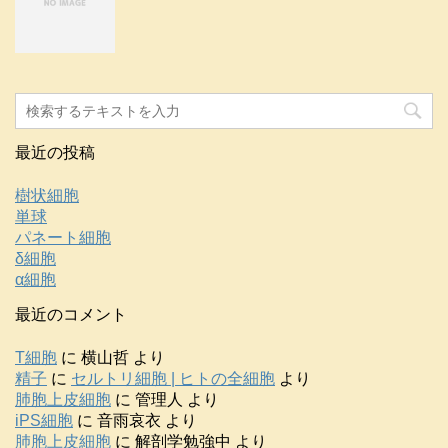
最近の投稿
樹状細胞
単球
パネート細胞
δ細胞
α細胞
最近のコメント
T細胞
に
横山哲
より
精子
に
セルトリ細胞 | ヒトの全細胞
より
肺胞上皮細胞
に
管理人
より
iPS細胞
に
音雨哀衣
より
肺胞上皮細胞
に
解剖学勉強中
より