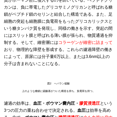
質がボーマン腔に侵入するのを防いでいる。ペプチドグリ
カンは、負に帯電したグリコサミノグリカンと呼ばれる糖
鎖がペプチド鎖のセリンと結合した構造である。また、足
細胞の突起も細胞膜に負電荷をもったグリコカリックスと
いう糖タンパク質を発現し、同様の働きを示す。突起の間
にはスリット膜と呼ばれる薄い膜が張られ、物質通過を抑
制する。そして、緻密層には
コラーゲンが緻密に詰まって
おり、物理的な障壁を形成する。これらの濾過障壁の働き
によって、原尿には分子量6万以上、または3.6nm以上の
分子は含まれないことになる。
図2 へパラン硫酸
上のような糖鎖に硫酸基がついた構造を持ち、負電荷を持つ。
濾過の効率は、
血圧・ボウマン嚢内圧・
膠質浸透圧
という
3つの圧力の重ね合わせで決定される。
血圧
は効率を高め