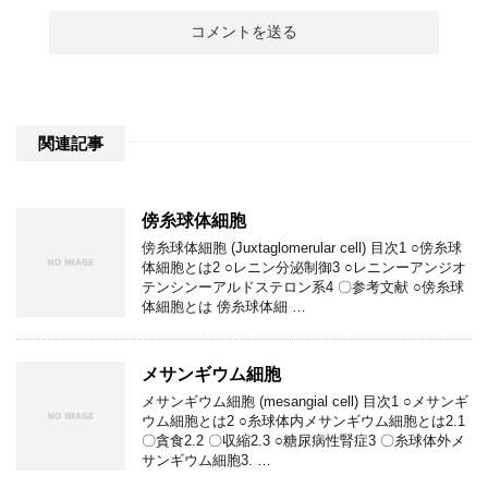
関連記事
傍糸球体細胞
傍糸球体細胞 (Juxtaglomerular cell) 目次1 ○傍糸球
体細胞とは2 ○レニン分泌制御3 ○レニンーアンジオ
テンシンーアルドステロン系4 〇参考文献 ○傍糸球
体細胞とは 傍糸球体細 …
メサンギウム細胞
メサンギウム細胞 (mesangial cell) 目次1 ○メサンギ
ウム細胞とは2 ○糸球体内メサンギウム細胞とは2.1
〇貪食2.2 〇収縮2.3 ○糖尿病性腎症3 〇糸球体外メ
サンギウム細胞3. …