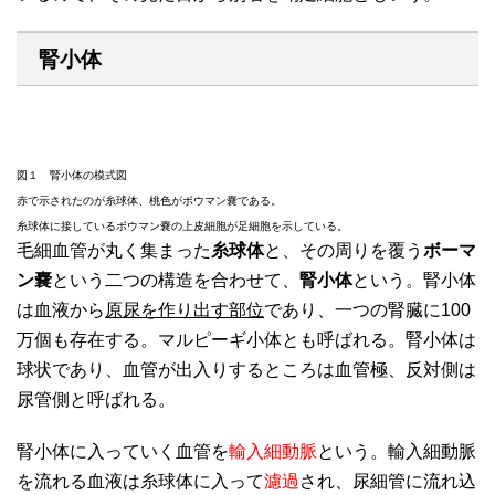
腎小体
図１ 腎小体の模式図
赤で示されたのが糸球体、桃色がボウマン嚢である。
糸球体に接しているボウマン嚢の上皮細胞が足細胞を示している。
毛細血管が丸く集まった
糸球体
と、その周りを覆う
ボーマ
ン嚢
という二つの構造を合わせて、
腎小体
という。腎小体
は血液から
原尿を作り出す部位
であり、一つの腎臓に100
万個も存在する。マルピーギ小体とも呼ばれる。腎小体は
球状であり、血管が出入りするところは血管極、反対側は
尿管側と呼ばれる。
腎小体に入っていく血管を
輸入細動脈
という。輸入細動脈
を流れる血液は糸球体に入って
濾過
され、尿細管に流れ込