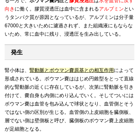
る一方で、
ボウマン嚢内圧
と
膠質浸透圧
は
水を血管に戻す
向き
に働く。膠質浸透圧は血中に含まれる
アルブミン
とい
うタンパク質が原因となっているが、アルブミンは分子量
67000と大きいために濾過されず、また組織液にもならな
いため、常に血中に残り、浸透圧を生み出している。
発生
腎小体は、
腎動脈とボウマン嚢原基との相互作用
によって
形成されている。ボウマン嚢ははじめ円錐型をとって直線
的な腎動脈の近くに存在しているが、次第に腎動脈を引き
付けて、嚢自身も内側にめり込んでいく。そしてついには
ボウマン嚢は血管を包み込んで球状となり、血管側とそう
ではない側の区別が生じる。血管側の上皮細胞を臓側板、
層でない側は壁側板と呼び、臓側板のボウマン嚢上皮細胞
が足細胞となる。