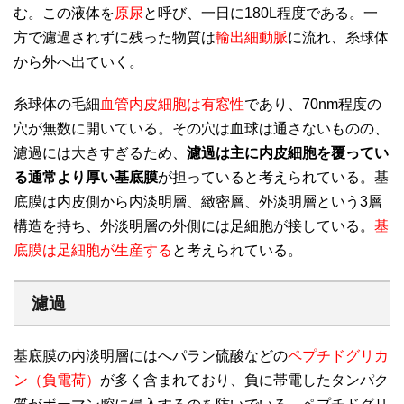
む。この液体を
原尿
と呼び、一日に180L程度である。一
方で濾過されずに残った物質は
輸出細動脈
に流れ、糸球体
から外へ出ていく。
糸球体の毛細
血管内皮細胞は有窓性
であり、70nm程度の
穴が無数に開いている。その穴は血球は通さないものの、
濾過には大きすぎるため、
濾過は主に内皮細胞を覆ってい
る通常より厚い基底膜
が担っていると考えられている。基
底膜は内皮側から内淡明層、緻密層、外淡明層という3層
構造を持ち、外淡明層の外側には足細胞が接している。
基
底膜は足細胞が生産する
と考えられている。
濾過
基底膜の内淡明層にはへパラン硫酸などの
ペプチドグリカ
ン（負電荷）
が多く含まれており、負に帯電したタンパク