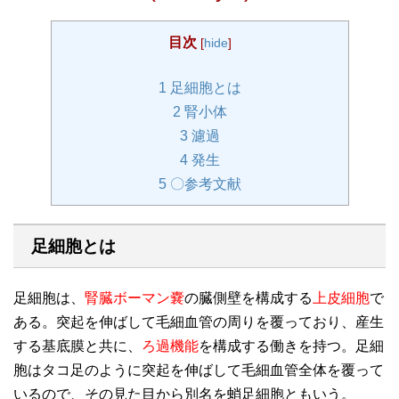
目次
[
hide
]
1
足細胞とは
2
腎小体
3
濾過
4
発生
5
〇参考文献
足細胞とは
足細胞は、
腎臓ボーマン嚢
の臓側壁を構成する
上皮細胞
で
ある。突起を伸ばして毛細血管の周りを覆っており、産生
する基底膜と共に、
ろ過機能
を構成する働きを持つ。足細
胞はタコ足のように突起を伸ばして毛細血管全体を覆って
いるので、その見た目から別名を蛸足細胞ともいう。