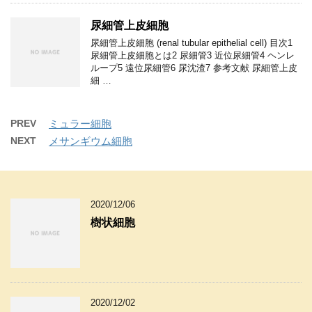
尿細管上皮細胞
尿細管上皮細胞 (renal tubular epithelial cell) 目次1
尿細管上皮細胞とは2 尿細管3 近位尿細管4 ヘンレ
ループ5 遠位尿細管6 尿沈渣7 参考文献 尿細管上皮
細 …
PREV
ミュラー細胞
NEXT
メサンギウム細胞
2020/12/06
樹状細胞
2020/12/02