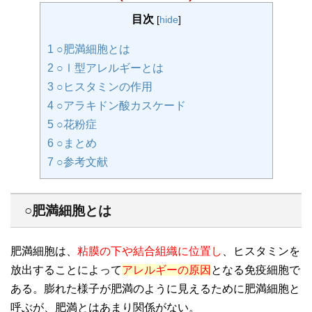
目次
[
hide
]
1
○肥満細胞とは
2
○Ⅰ型アレルギーとは
3
○ヒスタミンの作用
4
○アラキドン酸カスケード
5
○花粉症
6
○まとめ
7
○参考文献
○肥満細胞とは
肥満細胞は、
粘膜の下や結合組織に位置し
、ヒスタミンを
放出することによって
アレルギーの原因
となる免疫細胞で
ある。膨れた様子が肥満のように見えるために肥満細胞と
呼ぶが、肥満とはあまり関係がない。