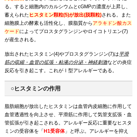
る。すると細胞内のカルシウムとcGMPの濃度が上昇し、
蓄えられた
ヒスタミン顆粒(5)が放出(脱顆粒)
される。また
細胞膜上の酵素も活性化し、膜脂質から
アラキドン酸カス
ケード
によってプロスタグランジンやロイコトリエン(7)
が産生される。
放出されたヒスタミン(4)やプロスタグランジン(7)は
平滑
筋の収縮・血管の拡張・粘液の分泌・神経刺激
などの炎症
反応を引き起こす。これがⅠ型アレルギーである。
○ヒスタミンの作用
脂肪細胞が放出したヒスタミンは血管内皮細胞に作用して
血管透過性を向上させ、平滑筋に作用して気管支拡張・血
管拡張が引き起こされる。アレルギー反応に重要なヒスタ
ミンの受容体を「
H1受容体
」と呼ぶ。アレルギーを抑え