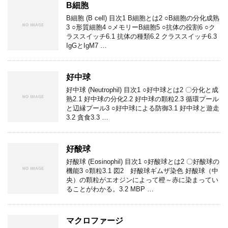
B細胞
B細胞 (B cell) 目次1 B細胞とは2 ○B細胞の分化成熟
3 ○形質細胞4 ○メモリーB細胞5 ○抗体の役割6 ○ク
ラススイッチ6.1 抗体の種類6.2 クラススイッチ6.3
IgGとIgM7 …
好中球
好中球 (Neutrophil) 目次1 ○好中球とは2 〇分化と成
熟2.1 好中球の分化2.2 好中球の顆粒2.3 循環プール
と辺縁プール3 ○好中球による防御3.1 好中球と遊走
3.2 貪食3.3 …
好酸球
好酸球 (Eosinophil) 目次1 ○好酸球とは2 〇好酸球の
機能3 ○顆粒3.1 図2 好酸球ギムザ染色 好酸球（中
央）の顆粒がエオジンによって橙～赤に染まってい
ることがわかる。3.2 MBP …
マクロファージ