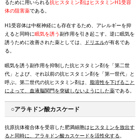
るために用いられる
抗ヒスタミン剤はヒスタミンH1受容
体の阻害薬
である。
H1受容体は中枢神経にも存在するため、アレルギーを抑
えると同時に
眠気を誘う
副作用を引き起こす。逆に眠気を
誘うために改善された薬としては、
ドリエル
が有名であ
る。
眠気を誘う副作用を抑制した抗ヒスタミン剤を「第二世
代」とよび、それ以前の抗ヒスタミン剤を「第一世代」と
呼ぶ。第二世代の抗ヒスタミン剤は、
脂溶性を下げること
によって、血液脳関門を突破しないようにした薬
である。
○アラキドン酸カスケード
抗原抗体複合体を受容した肥満細胞は
ヒスタミンを放出す
ると同時に、アラキドン酸カスケードを活性化する
。