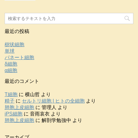
最近の投稿
樹状細胞
単球
パネート細胞
δ細胞
α細胞
最近のコメント
T細胞
に
横山哲
より
精子
に
セルトリ細胞 | ヒトの全細胞
より
肺胞上皮細胞
に
管理人
より
iPS細胞
に
音雨哀衣
より
肺胞上皮細胞
に
解剖学勉強中
より
アーカイブ