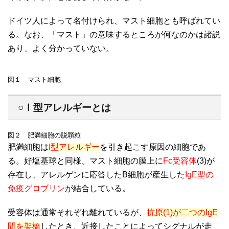
ドイツ人によって名付けられ、マスト細胞とも呼ばれてい
る。なお、「マスト」の意味するところが何なのかは諸説
あり、よく分かっていない。
図１ マスト細胞
○Ⅰ型アレルギーとは
図２ 肥満細胞の脱顆粒
肥満細胞は
I型アレルギー
を引き起こす原因の細胞であ
る。好塩基球と同様、マスト細胞の膜上に
Fc受容体
(3)が
存在し、アレルゲンに応答したB細胞が産生した
IgE型の
免疫グロブリン
が結合している。
受容体は通常それぞれ離れているが、
抗原(1)が二つのIgE
間を架橋
したとき、近接したことによってシグナルが走