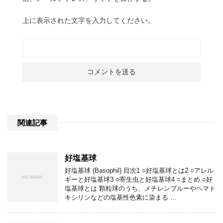
上に表示された文字を入力してください。
関連記事
好塩基球
好塩基球 (Basophil) 目次1 ○好塩基球とは2 ○アレル
ギーと好塩基球3 ○寄生虫と好塩基球4 ○まとめ ○好
塩基球とは 顆粒球のうち、メチレンブルーやヘマト
キシリンなどの塩基性色素に染まる …