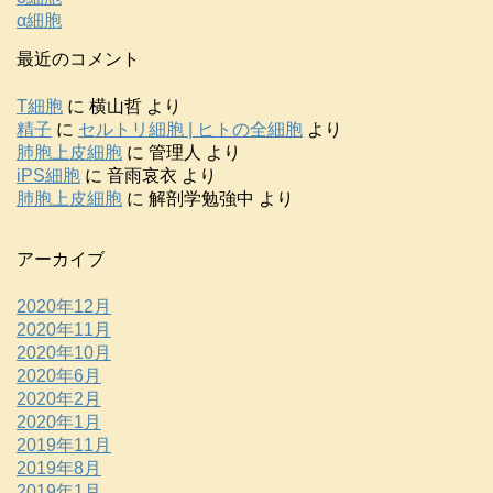
α細胞
最近のコメント
T細胞
に
横山哲
より
精子
に
セルトリ細胞 | ヒトの全細胞
より
肺胞上皮細胞
に
管理人
より
iPS細胞
に
音雨哀衣
より
肺胞上皮細胞
に
解剖学勉強中
より
アーカイブ
2020年12月
2020年11月
2020年10月
2020年6月
2020年2月
2020年1月
2019年11月
2019年8月
2019年1月