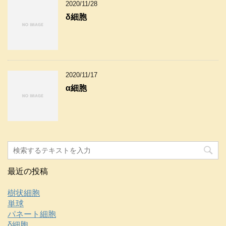
2020/11/28
δ細胞
2020/11/17
α細胞
最近の投稿
樹状細胞
単球
パネート細胞
δ細胞