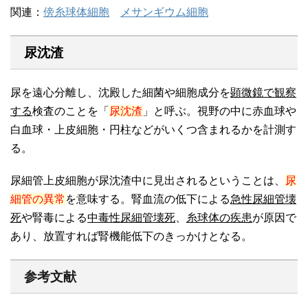
関連：
傍糸球体細胞
メサンギウム細胞
尿沈渣
尿を遠心分離し、沈殿した細菌や細胞成分を
顕微鏡で観察
する
検査のことを「
尿沈渣
」と呼ぶ。視野の中に赤血球や
白血球・上皮細胞・円柱などがいくつ含まれるかを計測す
る。
尿細管上皮細胞が尿沈渣中に見出されるということは、
尿
細管の異常
を意味する。腎血流の低下による
急性尿細管壊
死
や腎毒による
中毒性尿細管壊死
、
糸球体の疾患
が原因で
あり、放置すれば腎機能低下のきっかけとなる。
参考文献