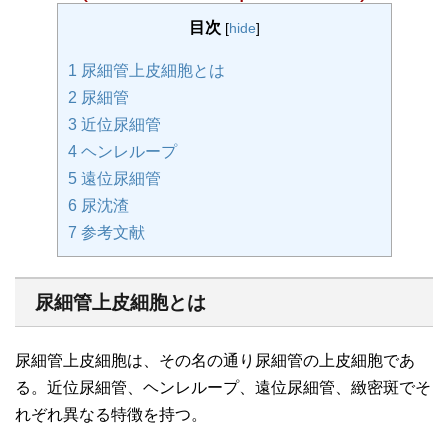
目次
[
hide
]
1
尿細管上皮細胞とは
2
尿細管
3
近位尿細管
4
ヘンレループ
5
遠位尿細管
6
尿沈渣
7
参考文献
尿細管上皮細胞とは
尿細管上皮細胞は、その名の通り尿細管の上皮細胞であ
る。近位尿細管、ヘンレループ、遠位尿細管、緻密斑でそ
れぞれ異なる特徴を持つ。