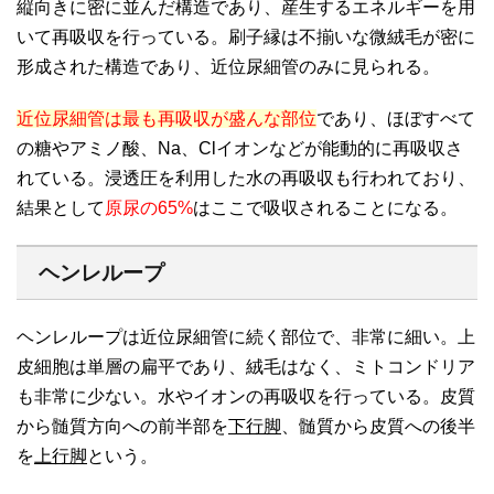
縦向きに密に並んだ構造であり、産生するエネルギーを用
いて再吸収を行っている。刷子縁は不揃いな微絨毛が密に
形成された構造であり、近位尿細管のみに見られる。
近位尿細管は最も再吸収が盛んな部位
であり、ほぼすべて
の糖やアミノ酸、Na、Clイオンなどが能動的に再吸収さ
れている。浸透圧を利用した水の再吸収も行われており、
結果として
原尿の65%
はここで吸収されることになる。
ヘンレループ
ヘンレループは近位尿細管に続く部位で、非常に細い。上
皮細胞は単層の扁平であり、絨毛はなく、ミトコンドリア
も非常に少ない。水やイオンの再吸収を行っている。皮質
から髄質方向への前半部を
下行脚
、髄質から皮質への後半
を
上行脚
という。