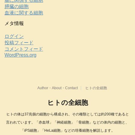
腸に関係する細胞
膵臓の細胞
血液に関する細胞
メタ情報
ログイン
投稿フィード
コメントフィード
WordPress.org
Author・About・Contact
ヒトの全細胞
ヒトの全細胞
ヒトの体は37兆個の細胞から構成され、その種類としては約200種であると
言われています。「赤血球」「神経細胞」「骨細胞」などの体内の細胞と、
「iPS細胞」「HeLa細胞」などの培養細胞を解説します。