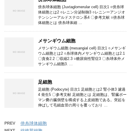
傍糸球体細胞 (Juxtaglomerular cell) 目次1 ○傍糸球
体細胞とは2 ○レニン分泌制御3 ○レニンーアンジオ
テンシンーアルドステロン系4 〇参考文献 ○傍糸球
体細胞とは 傍糸球体細 …
メサンギウム細胞
メサンギウム細胞 (mesangial cell) 目次1 ○メサンギ
ウム細胞とは2 ○糸球体内メサンギウム細胞とは2.1
〇貪食2.2 〇収縮2.3 ○糖尿病性腎症3 〇糸球体外メ
サンギウム細胞3. …
足細胞
足細胞 (Podocyte) 目次1 足細胞とは2 腎小体3 濾過
4 発生5 〇参考文献 足細胞とは 足細胞は、腎臓ボー
マン嚢の臓側壁を構成する上皮細胞である。突起を
伸ばして毛細血管の周りを覆っており …
PREV
傍糸球体細胞
NEXT
線維芽細胞