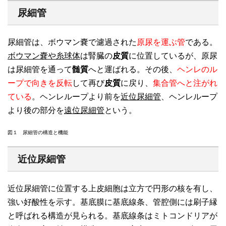
尿細管
尿細管は、ボウマン嚢で濾過された
原尿を運ぶ管
である。
ボウマン嚢や糸球体
は腎臓の
皮質
に位置しているが、原尿
は尿細管を通って
髄質
へと運ばれる。その後、
ヘンレのル
ープで向きを反転
して再び
皮質
に戻り、
集合管へと注がれ
ている
。ヘンレループより前を
近位尿細管
、ヘンレループ
より後の部分を
遠位尿細管
という。
図１ 尿細管の構造と機能
近位尿細管
近位尿細管に位置する上皮細胞は立方で円形の核を有し、
強い好酸性を示す。基底膜に基底線条、管腔側には刷子縁
と呼ばれる構造が見られる。基底線条はミトコンドリアが