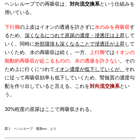
ヘンレループでの再吸収は、
対向流交換系
という仕組みを
用いている。
下行脚
の上皮は
イオンの透過を許さずに
水のみを再吸収
す
るため、
深くなるにつれて原尿の濃度・浸透圧は上昇
して
いく。同時に
外部環境も深くなることで浸透圧が上昇
して
いくため、水の再吸収は続く。一方、
上行脚
では
イオンの
能動的再吸収が起こるものの、水の透過を許さない
。その
ため上に行くにつれて
イオン濃度が低下していくが、
それ
に従って再吸収効率も低下していくため、腎髄質の濃度勾
配を作り出していると言える。これを
対向流交換系
とい
う。
30%程度の原尿はここで再吸収される。
図２ ヘンレループ 看護roo より