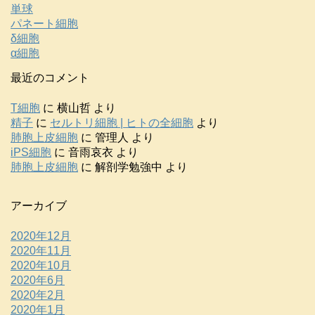
単球
パネート細胞
δ細胞
α細胞
最近のコメント
T細胞
に
横山哲
より
精子
に
セルトリ細胞 | ヒトの全細胞
より
肺胞上皮細胞
に
管理人
より
iPS細胞
に
音雨哀衣
より
肺胞上皮細胞
に
解剖学勉強中
より
アーカイブ
2020年12月
2020年11月
2020年10月
2020年6月
2020年2月
2020年1月