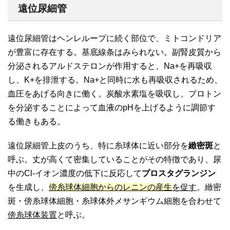
遠位尿細管
遠位尿細管はヘンレループに続く部位で、ミトコンドリア
が豊富に存在する。基底線条はみられない。副腎皮質から
分泌されるアルドステロンが作用すると、Na+を再吸収
し、K+を排泄する。Na+と同時に水も再吸収されるため、
血圧をあげる向きに働く。炭酸水素塩を吸収し、プロトン
を分泌することによって血液のpHを上げるように調節す
る働きもある。
遠位尿細管上皮のうち、特に糸球体に近い部分を
緻密斑
と
呼ぶ。丈が高くて密集していることがその特徴であり、
尿
中のCl-イオン濃度の低下に反応して
プロスタグランジン
を生成
し、
傍糸球体細胞からのレニンの産生
を促す
。緻密
斑・傍糸球体細胞・糸球体外メサンギウム細胞を合わせて
傍糸球体装置
と呼ぶ。