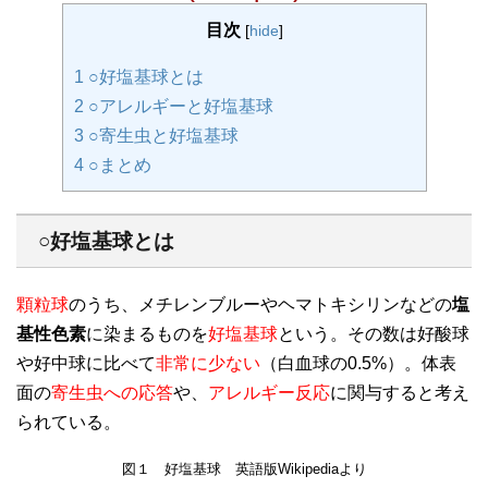
目次
[
hide
]
1
○好塩基球とは
2
○アレルギーと好塩基球
3
○寄生虫と好塩基球
4
○まとめ
○好塩基球とは
顆粒球
のうち、メチレンブルーやヘマトキシリンなどの
塩
基性色素
に染まるものを
好塩基球
という。その数は好酸球
や好中球に比べて
非常に少ない
（白血球の0.5%）。体表
面の
寄生虫への応答
や、
アレルギー反応
に関与すると考え
られている。
図１ 好塩基球 英語版Wikipediaより