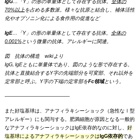
IgG
…「Y」の形の単量体として存在する抗体。
全体の
70%以上
を占める多数派。様々な抗原と結合し、補体活性
化やオプソニン化による食作用の促進など
IgE
…「Y」の形の単量体として存在する抗体。
全体の
0.001%
という微量の抗体。アレルギーに関連。
図 抗体の構造 wikiより
IgG, IgEともに単量体であり、図のような形で存在する。
抗体と直接結合するY字の先端部分を可変部、それ以外を
定常部と呼ぶ。Y字の下端の定常部を
Fc領域
という。
—————————————
また好塩基球は、アナフィラキシーショック（急性なⅠ型
アレルギー）にも関与する。肥満細胞が原因となる一般的
なアナフィラキシーショックはIgE依存的なのに対し、
好
塩基球によるアナフィラキシーショックは
IgG依存的
であ