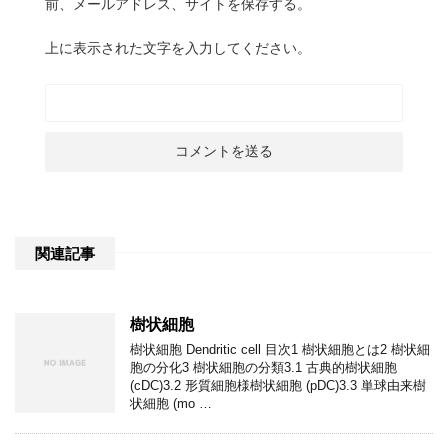
前、メールアドレス、サイトを保存する。
上に表示された文字を入力してください。
関連記事
樹状細胞
樹状細胞 Dendritic cell 目次1 樹状細胞とは2 樹状細
胞の分化3 樹状細胞の分類3.1 古典的樹状細胞
(cDC)3.2 形質細胞様樹状細胞 (pDC)3.3 単球由来樹
状細胞 (mo …