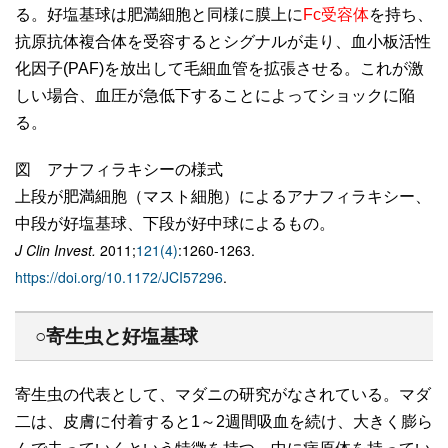
る。好塩基球は肥満細胞と同様に膜上に
Fc受容体
を持ち、
抗原抗体複合体を受容するとシグナルが走り、血小板活性
化因子(PAF)を放出して毛細血管を拡張させる。これが激
しい場合、血圧が急低下することによってショックに陥
る。
図 アナフィラキシーの様式
上段が肥満細胞（マスト細胞）によるアナフィラキシー、
中段が好塩基球、下段が好中球によるもの。
J Clin Invest.
2011;
121(4)
:1260-1263.
https://doi.org/10.1172/JCI57296
.
○寄生虫と好塩基球
寄生虫の代表として、マダニの研究がなされている。マダ
二は、皮膚に付着すると1～2週間吸血を続け、大きく膨ら