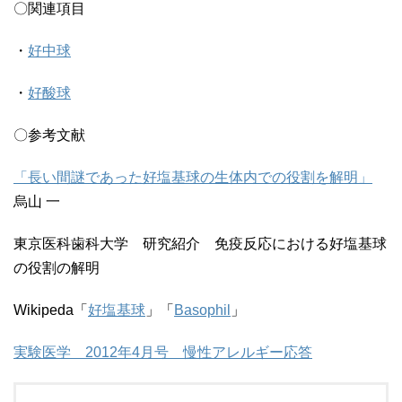
〇関連項目
・
好中球
・
好酸球
〇参考文献
「長い間謎であった好塩基球の生体内での役割を解明」
烏山 一
東京医科歯科大学 研究紹介 免疫反応における好塩基球
の役割の解明
Wikipeda「
好塩基球
」「
Basophil
」
実験医学 2012年4月号 慢性アレルギー応答