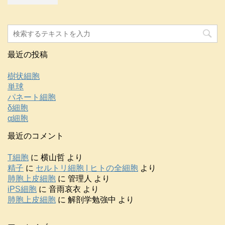
最近の投稿
樹状細胞
単球
パネート細胞
δ細胞
α細胞
最近のコメント
T細胞
に
横山哲
より
精子
に
セルトリ細胞 | ヒトの全細胞
より
肺胞上皮細胞
に
管理人
より
iPS細胞
に
音雨哀衣
より
肺胞上皮細胞
に
解剖学勉強中
より