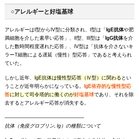
○アレルギーと好塩基球
アレルギーはI型からIV型に分類され、I型は「
IgE抗体
や肥
満細胞を介した素早い応答」、II型、III型は「
IgG抗体
を介
した数時間程度遅れた応答」、IV型は「抗体を介さないキ
ラーT細胞による遅延（慢性）型応答」であると考えられ
ていた。
しかし近年、
IgE抗体は慢性型応答（Ⅳ型）に関わる
とい
うことが近年明らかになっている。
IgE依存的な慢性型応
答
に対して司令塔的に働くのが
好塩基球
であり、それを除
去するとアレルギー応答が消失する。
————————————————
抗体（免疫グロブリン, Ig）の種類について