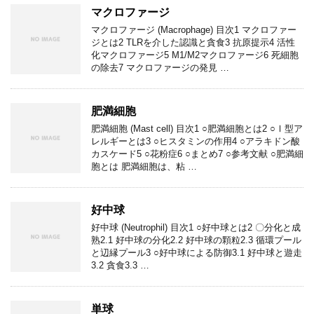
マクロファージ
マクロファージ (Macrophage) 目次1 マクロファー
ジとは2 TLRを介した認識と貪食3 抗原提示4 活性
化マクロファージ5 M1/M2マクロファージ6 死細胞
の除去7 マクロファージの発見 …
肥満細胞
肥満細胞 (Mast cell) 目次1 ○肥満細胞とは2 ○Ⅰ型ア
レルギーとは3 ○ヒスタミンの作用4 ○アラキドン酸
カスケード5 ○花粉症6 ○まとめ7 ○参考文献 ○肥満細
胞とは 肥満細胞は、粘 …
好中球
好中球 (Neutrophil) 目次1 ○好中球とは2 〇分化と成
熟2.1 好中球の分化2.2 好中球の顆粒2.3 循環プール
と辺縁プール3 ○好中球による防御3.1 好中球と遊走
3.2 貪食3.3 …
単球