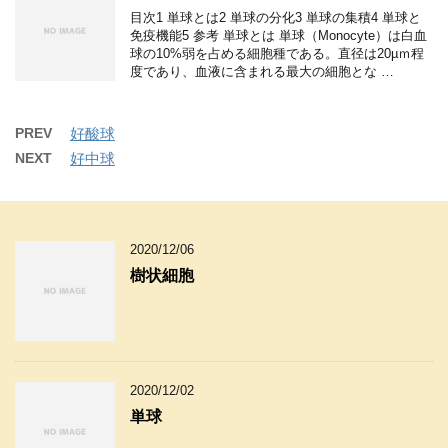
目次1 単球とは2 単球の分化3 単球の集積4 単球と
免疫機能5 参考 単球とは 単球（Monocyte）は白血
球の10%弱を占める細胞種である。直径は20µｍ程
度であり、血液に含まれる最大の細胞とな …
PREV
好酸球
NEXT
好中球
2020/12/06
樹状細胞
2020/12/02
単球