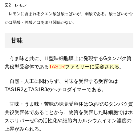
図2 レモン
レモンに含まれるクエン酸は酸っぱいが、弱酸である。酸っぱいか否
かは弱酸・強酸とはあまり関係がない。
甘味
うま味と共に、Ⅱ型味細胞膜上に発現するGタンパク質
共役型受容体である
TAS1R
ファミリーに受容される
。
自然・人工に関わらず、甘味を受容する受容体は
TAS1R2とTAS1R3のヘテロダイマーである。
甘味・うま味・苦味の味覚受容体はGq型のGタンパク質
共役受容体であることから、物質を受容した味細胞ではホ
スホリパーゼCの活性化や細胞内カルシウムイオン濃度の
上昇がみられる。