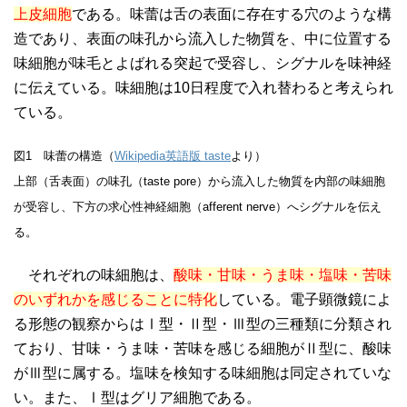
上皮細胞
である。味蕾は舌の表面に存在する穴のような構
造であり、表面の味孔から流入した物質を、中に位置する
味細胞が味毛とよばれる突起で受容し、シグナルを味神経
に伝えている。味細胞は10日程度で入れ替わると考えられ
ている。
図1 味蕾の構造（
Wikipedia英語版 taste
より）
上部（舌表面）の味孔（taste pore）から流入した物質を内部の味細胞
が受容し、下方の求心性神経細胞（afferent nerve）へシグナルを伝え
る。
それぞれの味細胞は、
酸味・甘味・うま味・塩味・苦味
のいずれかを感じることに特化
している。電子顕微鏡によ
る形態の観察からはⅠ型・Ⅱ型・Ⅲ型の三種類に分類され
ており、甘味・うま味・苦味を感じる細胞がⅡ型に、酸味
がⅢ型に属する。塩味を検知する味細胞は同定されていな
い。また、Ⅰ型はグリア細胞である。