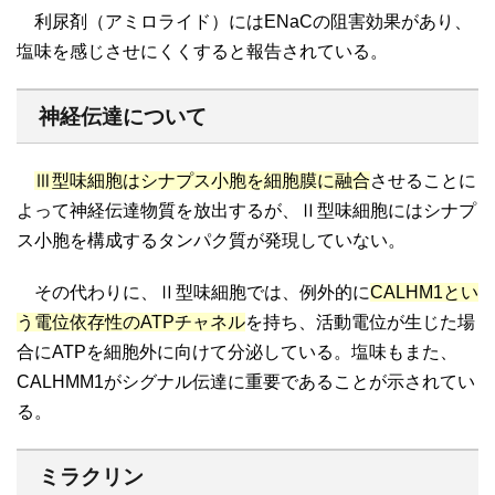
利尿剤（アミロライド）にはENaCの阻害効果があり、
塩味を感じさせにくくすると報告されている。
神経伝達について
Ⅲ型味細胞はシナプス小胞を細胞膜に融合
させることに
よって神経伝達物質を放出するが、Ⅱ型味細胞にはシナプ
ス小胞を構成するタンパク質が発現していない。
その代わりに、Ⅱ型味細胞では、例外的に
CALHM1とい
う電位依存性のATPチャネル
を持ち、活動電位が生じた場
合にATPを細胞外に向けて分泌している。塩味もまた、
CALHMM1がシグナル伝達に重要であることが示されてい
る。
ミラクリン