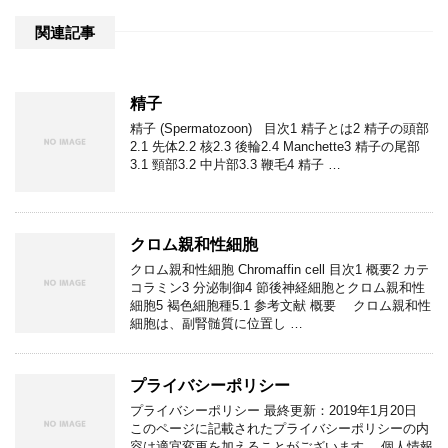
関連記事
精子
精子 (Spermatozoon) 目次1 精子とは2 精子の頭部
2.1 先体2.2 核2.3 後輪2.4 Manchette3 精子の尾部
3.1 頸部3.2 中片部3.3 鞭毛4 精子 …
クロム親和性細胞
クロム親和性細胞 Chromaffin cell 目次1 概要2 カテ
コラミン3 分泌制御4 節後神経細胞とクロム親和性
細胞5 褐色細胞種5.1 参考文献 概要 クロム親和性
細胞は、副腎髄質に位置し …
プライバシーポリシー
プライバシーポリシー 最終更新：2019年1月20日
このページに記載されたプライバシーポリシーの内
容は適宜変更を加えることがございます。 個人情報