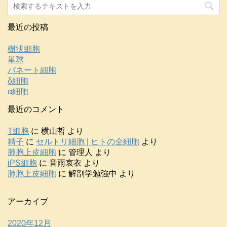
最近の投稿
樹状細胞
単球
パネート細胞
δ細胞
α細胞
最近のコメント
T細胞
に
横山哲
より
精子
に
セルトリ細胞 | ヒトの全細胞
より
肺胞上皮細胞
に
管理人
より
iPS細胞
に
音雨哀衣
より
肺胞上皮細胞
に
解剖学勉強中
より
アーカイブ
2020年12月