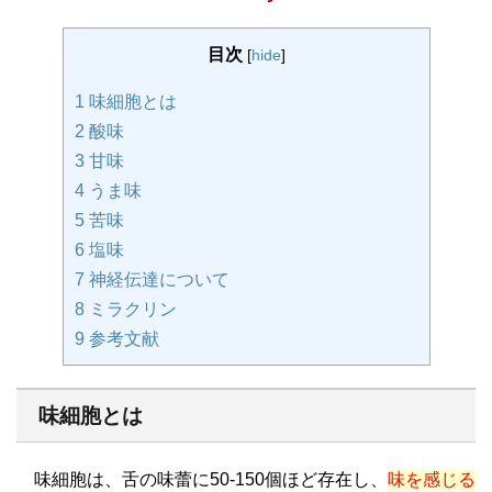
目次
[
hide
]
1
味細胞とは
2
酸味
3
甘味
4
うま味
5
苦味
6
塩味
7
神経伝達について
8
ミラクリン
9
参考文献
味細胞とは
味細胞は、舌の味蕾に50-150個ほど存在し、
味を感じる