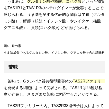
うまみは、
グルタミン酸や核酸、コハク酸
といった物質
をTAS1R1とTAS1R3のヘテロダイマーが受容することで
感じられる。うま味を呈する代表的な物質は昆布（グルタ
ミン酸）、鰹節（核酸：イノシン酸）やシイタケ（核酸：
グアニル酸）、貝類(コハク酸)などがあげられる。
図4 味の素
うま味成分であるグルタミン酸、イノシン酸、グアニル酸を含む調味料
苦味
苦味は、Gタンパク質共役型受容体の
TAS2Rファミリー
を発現する細胞によって受容される。TAS2Rは25種類程
度が存在し、さまざまな苦味に対応することができる。
TAS2Rファミリーの内、TAS2R38遺伝子は人によって