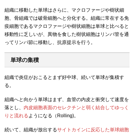
組織に移動した単球はさらに、マクロファージや樹状細
胞、骨組織では破骨細胞へと分化する。組織に常在する免
疫細胞であるマクロファージや樹状細胞は単球と比べると
移動性に乏しいが、異物を食した樹状細胞はリンパ管を通
ってリンパ節に移動し、抗原提示を行う。
単球の集積
組織で炎症がおこるとまず好中球、続いて単球が集積す
る。
組織へと向かう単球はまず、血管の内皮と衝突して速度を
落とし、
内皮細胞表面のセレクチンと弱く結合してゆっく
りと流れる
ようになる（Rolling)。
続いて、組織が放出する
サイトカインに反応した単球細胞