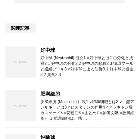
関連記事
好中球
好中球 (Neutrophil) 目次1 ○好中球とは2 〇分化と成
熟2.1 好中球の分化2.2 好中球の顆粒2.3 循環プール
と辺縁プール3 ○好中球による防御3.1 好中球と遊走
3.2 貪食3.3 …
肥満細胞
肥満細胞 (Mast cell) 目次1 ○肥満細胞とは2 ○Ⅰ型ア
レルギーとは3 ○ヒスタミンの作用4 ○アラキドン酸
カスケード5 ○花粉症6 ○まとめ7 ○参考文献 ○肥満細
胞とは 肥満細胞は、粘 …
好酸球