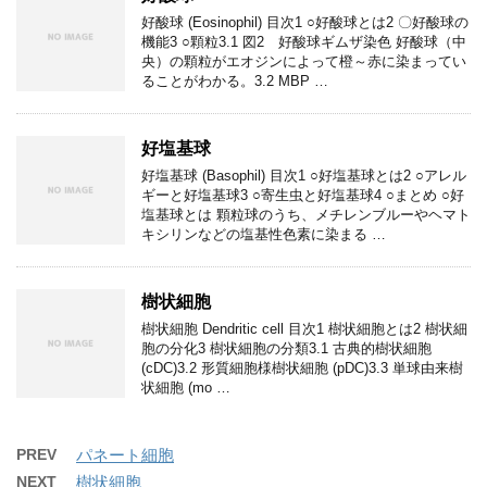
好酸球 (Eosinophil) 目次1 ○好酸球とは2 〇好酸球の
機能3 ○顆粒3.1 図2 好酸球ギムザ染色 好酸球（中
央）の顆粒がエオジンによって橙～赤に染まってい
ることがわかる。3.2 MBP …
好塩基球
好塩基球 (Basophil) 目次1 ○好塩基球とは2 ○アレル
ギーと好塩基球3 ○寄生虫と好塩基球4 ○まとめ ○好
塩基球とは 顆粒球のうち、メチレンブルーやヘマト
キシリンなどの塩基性色素に染まる …
樹状細胞
樹状細胞 Dendritic cell 目次1 樹状細胞とは2 樹状細
胞の分化3 樹状細胞の分類3.1 古典的樹状細胞
(cDC)3.2 形質細胞様樹状細胞 (pDC)3.3 単球由来樹
状細胞 (mo …
PREV
パネート細胞
NEXT
樹状細胞