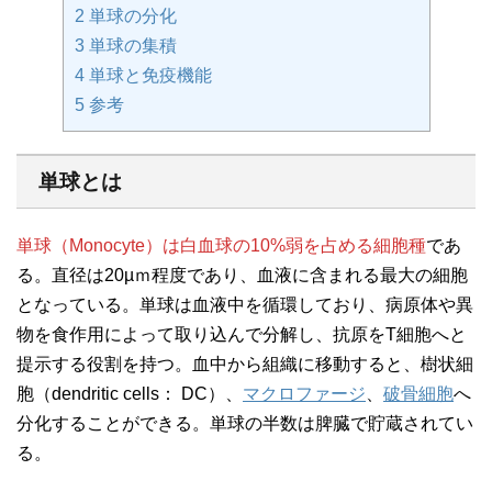
2
単球の分化
3
単球の集積
4
単球と免疫機能
5
参考
単球とは
単球（Monocyte）は白血球の10%弱を占める細胞種
であ
る。直径は20µｍ程度であり、血液に含まれる最大の細胞
となっている。単球は血液中を循環しており、病原体や異
物を食作用によって取り込んで分解し、抗原をT細胞へと
提示する役割を持つ。血中から組織に移動すると、樹状細
胞（dendritic cells： DC）、
マクロファージ
、
破骨細胞
へ
分化することができる。単球の半数は脾臓で貯蔵されてい
る。