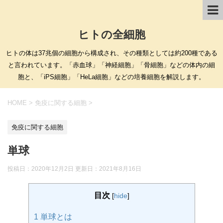
ヒトの全細胞
ヒトの体は37兆個の細胞から構成され、その種類としては約200種である
と言われています。「赤血球」「神経細胞」「骨細胞」などの体内の細
胞と、「iPS細胞」「HeLa細胞」などの培養細胞を解説します。
HOME
>
免疫に関する細胞
>
免疫に関する細胞
単球
投稿日：2020年12月2日 更新日：
2021年8月16日
目次
[
hide
]
1
単球とは