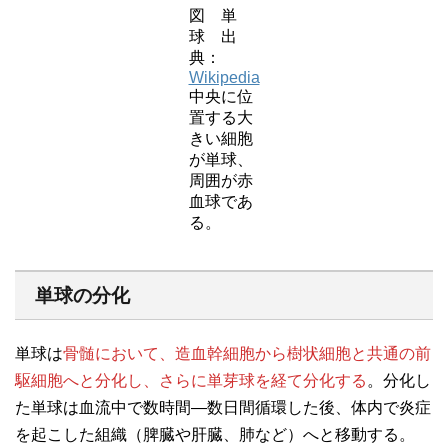
図 単
球 出
典：
Wikipedia
中央に位
置する大
きい細胞
が単球、
周囲が赤
血球であ
る。
単球の分化
単球は
骨髄において、造血幹細胞から樹状細胞と共通の前
駆細胞へと分化し、さらに単芽球を経て分化する
。分化し
た単球は血流中で数時間―数日間循環した後、体内で炎症
を起こした組織（脾臓や肝臓、肺など）へと移動する。