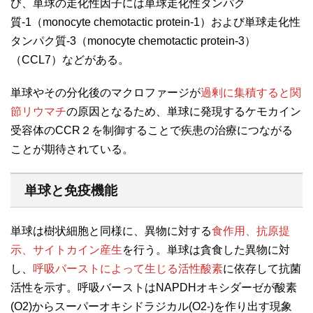
び、単球の走化性因子には単球走化性タンパク
質-1（monocyte chemotactic protein-1）および単球走化性
タンパク質-3（monocyte chemotactic protein-3）
（CCL7）などがある。
単球やその分化後のマクロファージが
過剰に集積すると関
節リウマチ
の原因となるため、単球に発現するケモカイン
受容体のCCR２を制御することで疾患の治療につながる
ことが期待されている。
単球と免疫機能
単球は樹状細胞と同様に、異物に対する
食作用、抗原提
示、サイトカイン産生
を行う。単球は貪食した異物に対
し、
呼吸バーストによって生じる活性酸素
に依存して抗菌
活性を示す。呼吸バーストはNAPDHオキシダーゼが酸素
(O2)からスーパーオキシドラジカル(O2-)を作り出す現象