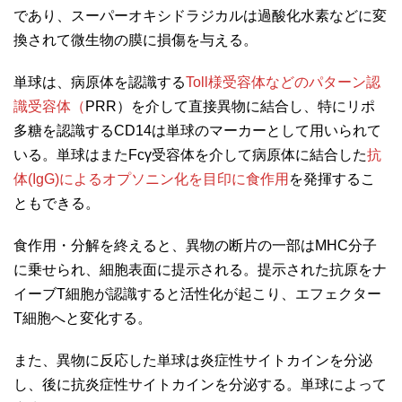
であり、スーパーオキシドラジカルは過酸化水素などに変
換されて微生物の膜に損傷を与える。
単球は、病原体を認識する
Toll様受容体などのパターン認
識受容体（
PRR）を介して直接異物に結合し、特にリポ
多糖を認識するCD14は単球のマーカーとして用いられて
いる。単球はまたFcγ受容体を介して病原体に結合した
抗
体(IgG)によるオプソニン化を目印に食作用
を発揮するこ
ともできる。
食作用・分解を終えると、異物の断片の一部はMHC分子
に乗せられ、細胞表面に提示される。提示された抗原をナ
イーブT細胞が認識すると活性化が起こり、エフェクター
T細胞へと変化する。
また、異物に反応した単球は炎症性サイトカインを分泌
し、後に抗炎症性サイトカインを分泌する。単球によって