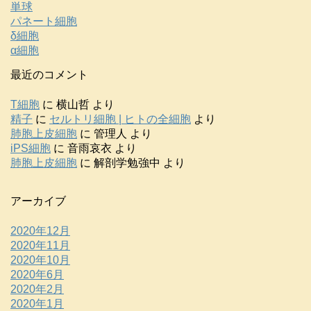
単球
パネート細胞
δ細胞
α細胞
最近のコメント
T細胞
に
横山哲
より
精子
に
セルトリ細胞 | ヒトの全細胞
より
肺胞上皮細胞
に
管理人
より
iPS細胞
に
音雨哀衣
より
肺胞上皮細胞
に
解剖学勉強中
より
アーカイブ
2020年12月
2020年11月
2020年10月
2020年6月
2020年2月
2020年1月