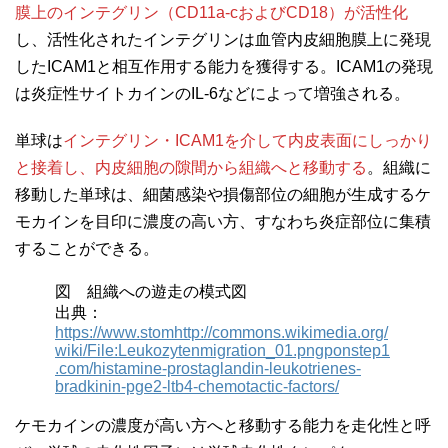
膜上のインテグリン（CD11a-cおよびCD18）が活性化
し、活性化されたインテグリンは血管内皮細胞膜上に発現
したICAM1と相互作用する能力を獲得する。ICAM1の発現
は炎症性サイトカインのIL-6などによって増強される。
単球は
インテグリン・ICAM1を介して内皮表面にしっかり
と接着し、内皮細胞の隙間から組織へと移動する
。組織に
移動した単球は、細菌感染や損傷部位の細胞が生成するケ
モカインを目印に濃度の高い方、すなわち炎症部位に集積
することができる。
図 組織への遊走の模式図
出典：
https://www.stomhttp://commons.wikimedia.org/
wiki/File:Leukozytenmigration_01.pngponstep1
.com/histamine-prostaglandin-leukotrienes-
bradkinin-pge2-ltb4-chemotactic-factors/
ケモカインの濃度が高い方へと移動する能力を走化性と呼