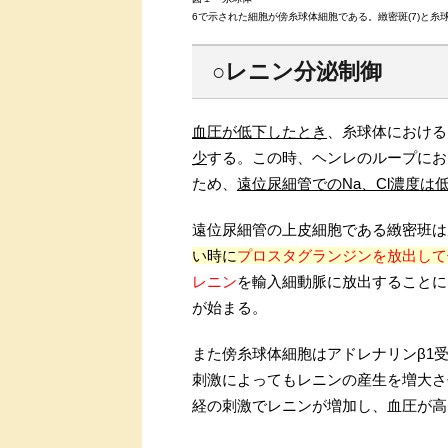
6で示された細胞が傍糸球体細胞である。緻密斑(7)と糸
○レニン分泌制御
血圧が低下したとき
、糸球体における
少
する。この時、ヘンレのループにお
ため、
遠位尿細管でのNa、Cl濃度は
遠位尿細管の上皮細胞である緻密班は
い時に
プロスタグランジンを放出して
レニン
を輸入細動脈に放出することに
が始まる。
また傍糸球体細胞はアドレナリンβ1
刺激によってもレニンの産生を増大さ
経の刺激でレニンが増加し、血圧が高