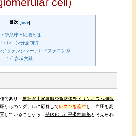
glomerular cell)
目次
[
hide
]
1
○傍糸球体細胞とは
2
○レニン分泌制御
ンジオテンシンーアルドステロン系
4
〇参考文献
種であり、
尿細管上皮細胞や糸球体外メサンギウム細胞
斑からのシグナルに応答して
レニンを産生
し、血圧を高
置していることから、
特殊化した平滑筋細胞
と考えられ