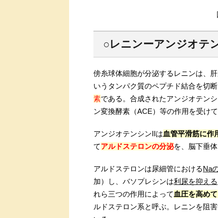
○レニンーアンジオテ
傍糸球体細胞が分泌するレニンは、肝
いうタンパク質のペプチド結合を切断
素
である。合成されたアンジオテンシ
ン変換酵素（ACE）等の作用を受けて
アンジオテンシンIIは
血管平滑筋に作
て
アルドステロンの分泌
を、脳下垂体
アルドステロンは尿細管における
Na
加）し、バソプレシンは
利尿を抑える
れら三つの作用によって
血圧を高めて
ルドステロン系と呼ぶ。レニンを阻害