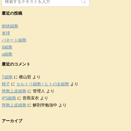
最近の投稿
樹状細胞
単球
パネート細胞
δ細胞
α細胞
最近のコメント
T細胞
に
横山哲
より
精子
に
セルトリ細胞 | ヒトの全細胞
より
肺胞上皮細胞
に
管理人
より
iPS細胞
に
音雨哀衣
より
肺胞上皮細胞
に
解剖学勉強中
より
アーカイブ