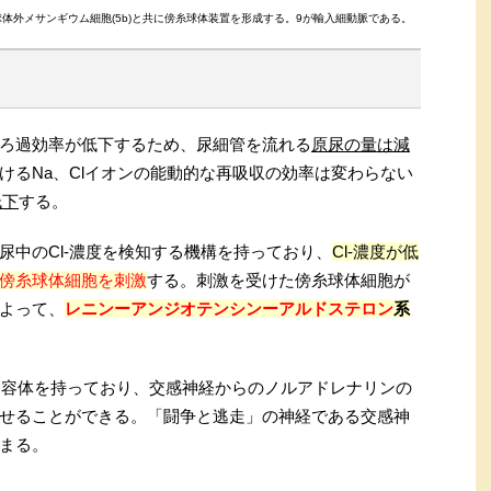
球体外メサンギウム細胞(5b)と共に傍糸球体装置を形成する。9が輸入細動脈である。
ろ過効率が低下するため、尿細管を流れる
原尿の量は減
けるNa、Clイオンの能動的な再吸収の効率は変わらない
低下
する。
尿中のCl-濃度を検知する機構を持っており、
Cl-濃度が低
傍糸球体細胞を刺激
する。刺激を受けた傍糸球体細胞が
よって、
レニンーアンジオテンシンーアルドステロン
系
受容体を持っており、交感神経からのノルアドレナリンの
せることができる。「闘争と逃走」の神経である交感神
まる。