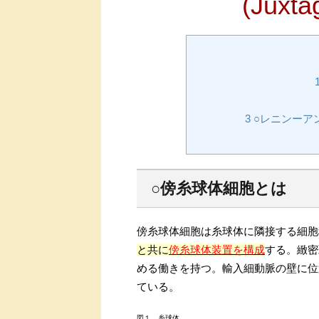
(Juxta
3
○レニンーア
○傍糸球体細胞とは
傍糸球体細胞は糸球体に隣接する細胞
と共に
傍糸球体装置を構成
する。緻密
める働きを持つ。輸入細動脈の壁に位
ている。
図１ 糸球体