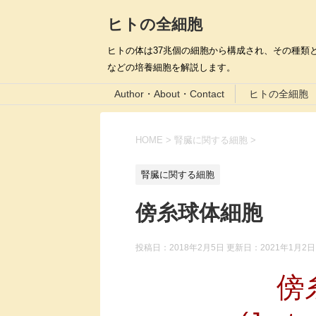
ヒトの全細胞
ヒトの体は37兆個の細胞から構成され、その種類と
などの培養細胞を解説します。
Author・About・Contact
ヒトの全細胞
HOME
>
腎臓に関する細胞
>
腎臓に関する細胞
傍糸球体細胞
投稿日：2018年2月5日 更新日：
2021年1月2日
傍