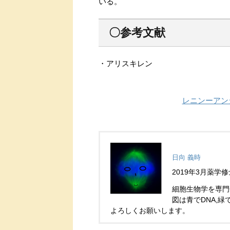
いる。
〇参考文献
・アリスキレン
レニンーアン
日向 義時
2019年3月薬
細胞生物学を専門
図は青でDNA,
よろしくお願いします。