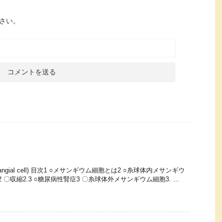
さい。
ngial cell) 目次1 ○メサンギウム細胞とは2 ○糸球体内メサンギウ
.2 〇収縮2.3 ○糖尿病性腎症3 〇糸球体外メサンギウム細胞3. …