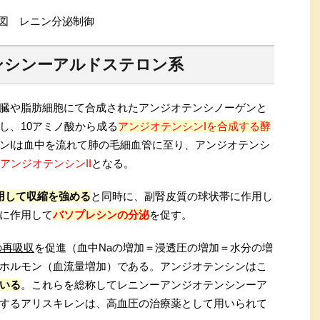
図 レニン分泌制御
ンシンーアルドステロン系
臓や脂肪細胞にて合成されたアンジオテンシノーゲンと
し、10アミノ酸から成る
アンジオテンシンIを合成する酵
ンIは血中を流れて肺の毛細血管に至り、アンジオテンシ
アンジオテンシンII
となる。
用して収縮を強める
と同時に、副腎皮質の球状帯に作用し
に作用して
バソプレシンの分泌
を促す。
の再吸収
を促進（血中Naの増加＝浸透圧の増加＝水分の増
ホルモン（血流量増加）である。アンジオテンシンはこ
いる
。これらを総称してレニンーアンジオテンシンーア
するアリスキレンは、高血圧の治療薬として用いられて