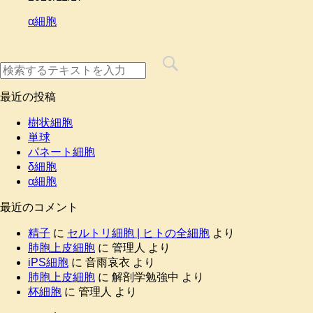
α細胞
最近の投稿
樹状細胞
単球
パネート細胞
δ細胞
α細胞
最近のコメント
精子
に
セルトリ細胞 | ヒトの全細胞
より
肺胞上皮細胞
に
管理人
より
iPS細胞
に
音雨哀衣
より
肺胞上皮細胞
に
解剖学勉強中
より
杯細胞
に
管理人
より