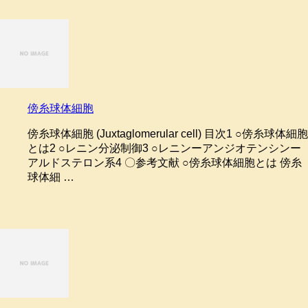
傍糸球体細胞
傍糸球体細胞 (Juxtaglomerular cell) 目次1 ○傍糸球体細胞
とは2 ○レニン分泌制御3 ○レニンーアンジオテンシンー
アルドステロン系4 〇参考文献 ○傍糸球体細胞とは 傍糸
球体細 …