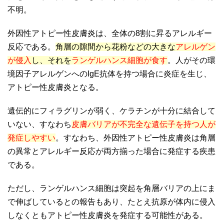
不明。
外因性アトピー性皮膚炎は、全体の8割に昇るアレルギー
反応である。
角層の隙間から花粉などの大きな
アレルゲン
が侵入
し、それを
ランゲルハンス細胞が食す
。人がその環
境因子アレルゲンへのIgE抗体を持つ場合に炎症を生じ、
アトピー性皮膚炎となる。
遺伝的にフィラグリンが弱く、ケラチンが十分に結合して
いない、すなわち
皮膚バリアが不完全な遺伝子を持つ人が
発症しやすい
。すなわち、外因性アトピー性皮膚炎は角層
の異常とアレルギー反応が両方揃った場合に発症する疾患
である。
ただし、ランゲルハンス細胞は突起を角層バリアの上にま
で伸ばしているとの報告もあり、たとえ抗原が体内に侵入
しなくともアトピー性皮膚炎を発症する可能性がある。