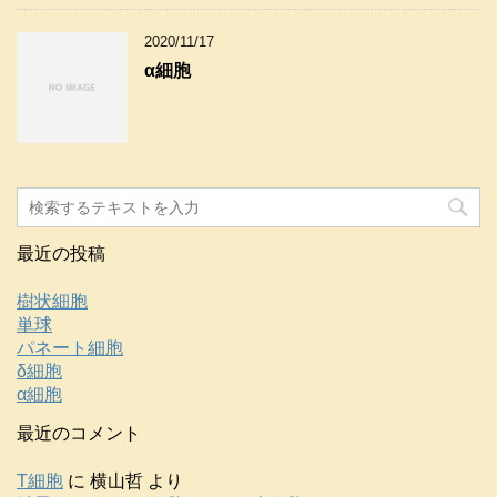
2020/11/17
α細胞
最近の投稿
樹状細胞
単球
パネート細胞
δ細胞
α細胞
最近のコメント
T細胞
に
横山哲
より