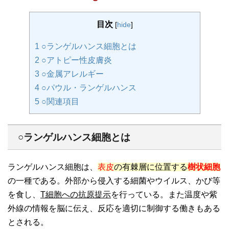
目次
[
hide
]
1
○ランゲルハンス細胞とは
2
○アトピー性皮膚炎
3
○金属アレルギー
4
○パウル・ランゲルハンス
5
○関連項目
○ランゲルハンス細胞とは
ランゲルハンス細胞は、
表皮
の有棘層に位置する
樹状細胞
の一種である。外部から侵入する細菌やウイルス、かび等
を食し、
T細胞への抗原提示
を行っている。また温度や紫
外線の情報を脳に伝え、反応を適切に制御する働きもある
とされる。