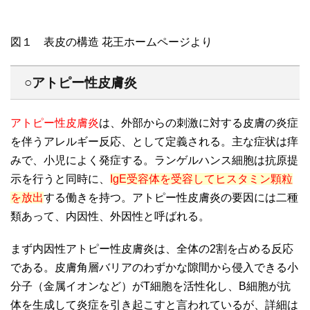
図１ 表皮の構造 花王ホームページより
○アトピー性皮膚炎
アトピー性皮膚炎
は、外部からの刺激に対する皮膚の炎症
を伴うアレルギー反応、として定義される。主な症状は痒
みで、小児によく発症する。ランゲルハンス細胞は抗原提
示を行うと同時に、
IgE受容体を受容してヒスタミン顆粒
を放出
する働きを持つ。アトピー性皮膚炎の要因には二種
類あって、内因性、外因性と呼ばれる。
まず内因性アトピー性皮膚炎は、全体の2割を占める反応
である。皮膚角層バリアのわずかな隙間から侵入できる小
分子（金属イオンなど）がT細胞を活性化し、B細胞が抗
体を生成して炎症を引き起こすと言われているが、詳細は