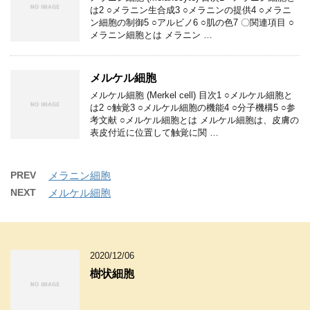
は2 ○メラニン生合成3 ○メラニンの提供4 ○メラニ
ン細胞の制御5 ○アルビノ6 ○肌の色7 〇関連項目 ○
メラニン細胞とは メラニン …
メルケル細胞
メルケル細胞 (Merkel cell) 目次1 ○メルケル細胞と
は2 ○触覚3 ○メルケル細胞の機能4 ○分子機構5 ○参
考文献 ○メルケル細胞とは メルケル細胞は、皮膚の
表皮付近に位置して触覚に関 …
PREV
メラニン細胞
NEXT
メルケル細胞
2020/12/06
樹状細胞