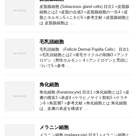
皮脂腺細胞 (Sebaceous gland cells) 目次1 ○皮脂腺
細胞とは2 ○皮脂の合成3 ○皮脂腺細胞の一生4 ○皮
脂とホルモン5 ○ニキビ6 ○参考文献 ○皮脂腺細胞と
は 皮脂腺細胞は …
毛乳頭細胞
毛乳頭細胞 （Follicle Dermal Papilla Cells） 目次1
○毛乳頭細胞とは2 ○発毛サイクルの制御3 ○アンド
ロゲン（男性ホルモン）4 ○アンドロゲンと禿頭に
ついて5 ○参考 …
角化細胞
角化細胞 (Keratinocyte) 目次1 ○角化細胞とは2 ○皮
膚の構造3 ○表皮4 ○ケラヒノサイト顆粒5 ○ケラチ
ン6 ○角質層7 ○参考文献 ○角化細胞とは 角化細胞
は、皮膚の表皮を構成す …
メラニン細胞
メラニン細胞 (melanocyte) 目次1 ○メラニン細胞と