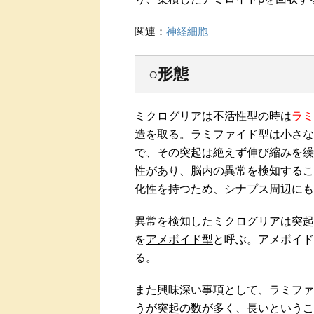
関連：
神経細胞
○形態
ミクログリアは不活性型の時は
ラミ
造を取る。
ラミファイド型
は小さな
で、その突起は絶えず伸び縮みを繰
性があり、脳内の異常を検知するこ
化性を持つため、シナプス周辺にも
異常を検知したミクログリアは突起
を
アメボイド型
と呼ぶ。アメボイド
る。
また興味深い事項として、ラミファ
うが突起の数が多く、長いというこ