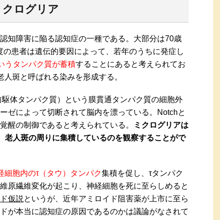
ミクログリア
認知障害に陥る認知症の一種である。大部分は70歳
度の患者は遺伝的要因によって、若年のうちに発症し
いうタンパク質が蓄積
することにあると考えられてお
老人斑と呼ばれる染みを形成する。
前駆体タンパク質）という膜貫通タンパク質の細胞外
ーゼによって切断されて脳内を漂っている。Notchと
覚醒の制御であると考えられている。
ミクログリアは
、老人斑の周りに集積しているのを観察することがで
経細胞内のτ（タウ）タンパク
集積を促し、τタンパク
維原繊維変化が起こり、神経細胞を死に至らしめると
ド仮説
というが、近年アミロイド阻害薬が上市に至ら
ドが本当に認知症の原因であるのかは議論がなされて