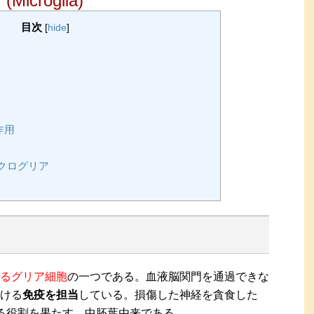
(Microglia)
目次
[
hide
]
作用
クログリア
るグリア細胞
の一つである。血液脳関門を通過できな
ける
免疫を担当
している。損傷した神経を貪食した
る役割を果たす。中胚葉由来である。