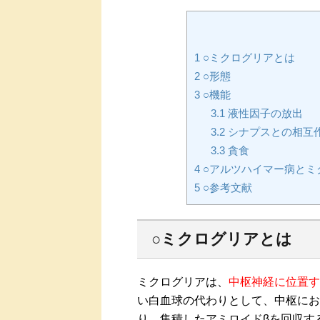
1
○ミクログリアとは
2
○形態
3
○機能
3.1
液性因子の放出
3.2
シナプスとの相互
3.3
貪食
4
○アルツハイマー病とミ
5
○参考文献
○ミクログリアとは
ミクログリアは、
中枢神経に位置す
い白血球の代わりとして、中枢にお
り、集積したアミロイドβを回収す