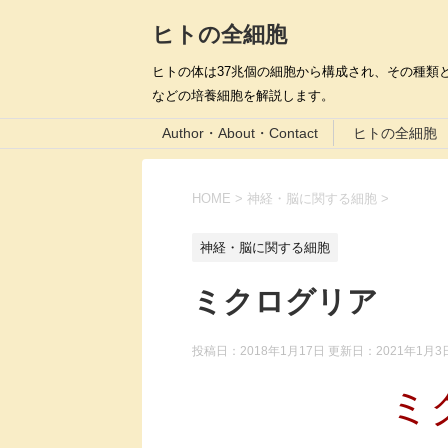
ヒトの全細胞
ヒトの体は37兆個の細胞から構成され、その種類と
などの培養細胞を解説します。
Author・About・Contact
ヒトの全細胞
HOME
>
神経・脳に関する細胞
>
神経・脳に関する細胞
ミクログリア
投稿日：2018年1月17日 更新日：
2021年1月3
ミ