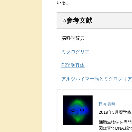
いる。
○参考文献
・脳科学辞典
ミクログリア
P2Y受容体
・
アルツハイマー病とミクログリア
日向 義時
2019年3月薬
細胞生物学を専門
図は青でDNA,