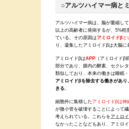
○アルツハイマー病と
アルツハイマー病は、脳が萎縮して
以上の高齢者に発病するが、5%程
ている。その原因は
アミロイドβ
と
り、凝集したアミロイドβは大脳に
アミロイドβは
APP
（アミロイドβ
部分であり、膜内の酵素、セクレタ
類似しており、本来の働きは睡眠・
アミロイドβを除去する働きがあり
きる
。
細胞外に集積した
アミロイドβは神
が微小管を破壊することによって繊
考えられている。これらを
アミロイ
なかったことなどもあり、アミロイ