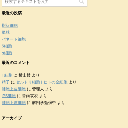
最近の投稿
樹状細胞
単球
パネート細胞
δ細胞
α細胞
最近のコメント
T細胞
に
横山哲
より
精子
に
セルトリ細胞 | ヒトの全細胞
より
肺胞上皮細胞
に
管理人
より
iPS細胞
に
音雨哀衣
より
肺胞上皮細胞
に
解剖学勉強中
より
アーカイブ