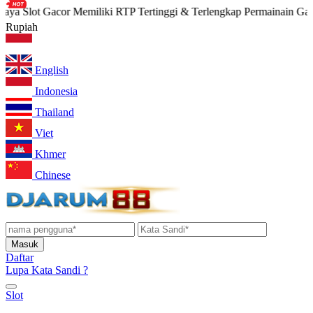
i RTP Tertinggi & Terlengkap Permainain Game Slot Sport DLL
Rupiah
English
Indonesia
Thailand
Viet
Khmer
Chinese
Masuk
Daftar
Lupa Kata Sandi ?
Slot