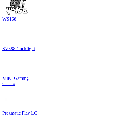
WS168
SV388 Cockfight
MIKI Gaming
Casino
Pragmatic Play LC