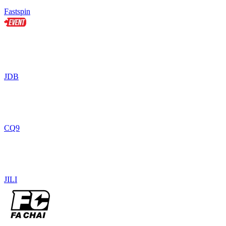
Fastspin
JDB
CQ9
JILI