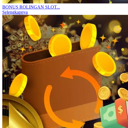
BONUS ROLINGAN SLOT...
Selengkapnya