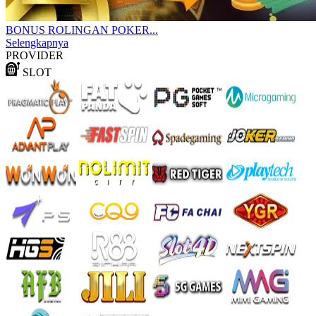
BONUS ROLINGAN POKER...
Selengkapnya
PROVIDER
SLOT