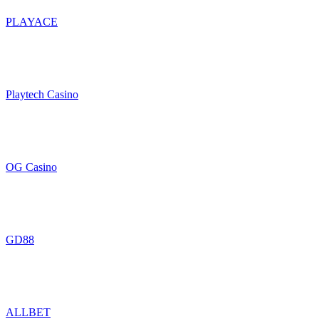
PLAYACE
Playtech Casino
OG Casino
GD88
ALLBET