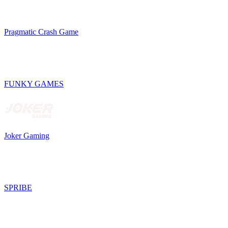
Pragmatic Crash Game
FUNKY GAMES
Joker Gaming
SPRIBE