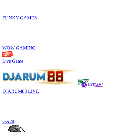
FUNKY GAMES
WOW GAMING
Live Game
DJARUM88 LIVE
GA28