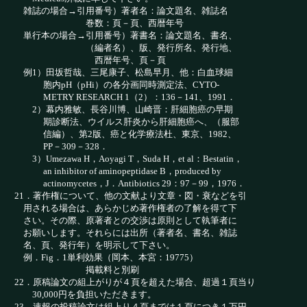
雑誌の場合→引用番号）著者名：論文題名、雑誌名
巻数：頁－頁、西暦年号
単行本の場合→引用番号）著書名：論文題名、書名、
（編者名）、版、発行所名、発行地、
西暦年号、頁－頁
例1）田坂哲哉、三尾康子、松島早月、他：白血球細
胞内pH（pHi）の各分画同時測定法、CYTO-
METRY RESEARCH 1（2）：136－141、1991．
2）幕内雅敏、長谷川博、山崎晋：肝細胞癌の早期
期診断法、ウイルス肝炎から肝細胞癌へ、（服部
信編）、第2版、癌と化学療法杜、東京、1982、
PP－309－328．
3）Umezawa H，Aoyagi T，Suda H，et al：Bestatin，
an inhibitor of aminopeptidase B，produced by
actinomycetes，J．Antibiotics 29：97－99，1976．
21．著作権について、他の文献より文章・図・衰などを引
用される場合は、あらかじめ著作権者の了解を得て下
さい。その際、原著者との交渉は原則として執筆者に
お願いします。それらには出所（著者名、書名、雑誌
名、頁、発行年）を明示して下さい。
例．Fig．1単利効果（岡本、本宮：19775）
掲載料と別刷
22．原稿論文の組上がりが４頁を超えた場合、超過１頁当り
30,000円を負担いただきます。
23．速報の投稿論文は組上り４頁までは１頁につき１万円