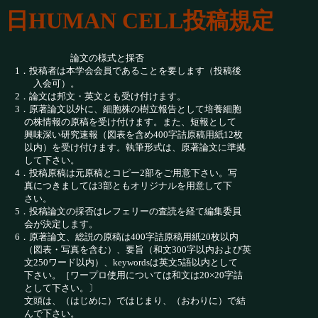
日HUMAN CELL投稿規定
論文の様式と採否
1．投稿者は本学会会員であることを要します（投稿後
入会可）。
2．論文は邦文・英文とも受け付けます。
3．原著論文以外に、細胞株の樹立報告として培養細胞
の株情報の原稿を受け付けます。また、短報として
興味深い研究速報（図表を含め400字詰原稿用紙12枚
以内）を受け付けます。執筆形式は、原著論文に準拠
して下さい。
4．投稿原稿は元原稿とコピー2部をご用意下さい。写
真につきましては3部ともオリジナルを用意して下
さい。
5．投稿論文の採否はレフェリーの査読を経て編集委員
会が決定します。
6．原著論文、総説の原稿は400字詰原稿用紙20枚以内
（図表・写真を含む）、要旨（和文300字以内および英
文250ワード以内）、keywordsは英文5語以内として
下さい。［ワープロ使用については和文は20×20字詰
として下さい。〕
文頭は、（はじめに）ではじまり、（おわりに）で結
んで下さい。