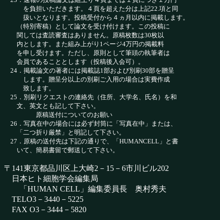
を負担いただきます。４頁を超えた分は上記22.項と同
扱いとなります。投稿受付から４ヵ月以内に掲載します。
（特別寄稿）として論文を受け付けます。この投稿に
関しては査読審査はありません。原稿枚数は30枚以
内とします。また組み上がり1ページ4万円の掲載料
を申し受けます。ただし、原則として筆頭の執筆者は
会員であることとします（投稿後入会可）。
24．掲載論文の著者には掲載誌1部および別刷30部を贈呈
します。贈呈分以上の別刷ご入用の場合は実費作成
致します。
25．別刷リクエストの連絡先（住所、大学名、氏名）を和
文、英文とも記して下さい。
原稿送付についてのお願い
26．写真在中の場合には必ず封筒に「写真在中」または、
「二つ折り厳禁」と明記して下さい。
27．原稿の送付先は下記の通りで、「HUMANCELL」と書
いて、簡易書留で郵送して下さい。
〒141東京都品川区上大崎2－15－6市川ビル202
日本ヒト細胞学会編集局
「HUMAN CELL」編集委員長 奥村秀夫
TELO3－3440－5225
FAX O3－3444－5820