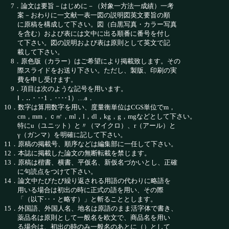
7．論文は要旨－はじめに－（対象一方法一成績）一考
案－おわりに一文献一表一図の説明図英文要旨の順
に原稿を構成して下さい。図（白黒写真・カラー写真
を含む）および表には文中に出る順番に番号を付し
て下さい。図の説明および表は原則として英文で記
載して下さい。
8．原色版（カラー）はご希望により掲載致します。その
際スライドをお送り下さい。ただし、製版、印刷の実
費を申し受けます。
9．項目は次のような記号を用います。
Ⅰ．‥・‥1．‥‥1）…a．
10．数字は算用数字を用い、度量衡単位はCGS単位でm，
cm，mm，ｃ㎡，ml，l，dl，kg，g，mgなどとして下さい。
特にu（ユニット）と〃（マイクロ）、r（アール）と
γ（ガンマ）を明確に記して下さい。
11．原稿の掲載号、順序などは編集部に一任して下さい。
12．本誌に掲載した論文の無断転載を禁じます。
13．原稿は楷書、横書、平仮名、新仮名づかいとし、正確
に句読点をつけて下さい。
14．論文中たびたび繰り返される用語の代わりに略語を
用いる場合は初出の時に正式の語を用い、その際
「（以下‥・と略す）」と斬ることとします。
15．外国語、外国人名、地名は原語のまま活字体で書き、
薬品名は原則として一般名を欧文で、商品名を用い
る場合は、初出の時のみ一般名のあとに（）として