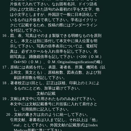
片仮名で入れて下さい。なお固有名詞、ドイツ語名
詞および文頭にきた語句のみ最初の1字を大文字、他
は小文字としますが、外国語で一般に日本語化して
いるものは片仮名で表して下さい。学名はイクリッ
クにて記載するため、投稿の際にはアンダーライン
を付記して下さい。
16．図、表、写真はそのまま製版できる明瞭なものを原則
とし、本文とは別に添付して本文中に挿人位置を明
示して下さい。写真の倍率表示については、電頼写
真は、必ずスケールを入れ倍率を記して下さい。光
顕写真は、踊微鏡倍率を記して下さい（×200（Ｏ.Ｍ.）
Or4×SO（Ｏ.Ｍ.）、Ｏ.Ｍ.:Originalmagnificationの略）
17．原稿には表紙を付し、表題、著者名、所属、機関名（以
上和文、英文とも）、原稿枚数、図表点数、および別
刷請求部数を明記して下さい。
18．著者校正は1回とし、訂正は誤植、印刷上のミスによ
るものにとどめ、加筆は避けて下さい。
文献の記載
19．文献は本文中に引用されたもののみあげて下さい。
本文中には文献記載番号に片括弧に入れて肩付さと
し、引用箇所に記入して下さい。
20．文献の書き方は次のように統一して下さい。
引用文献、著書名は3人まで記し、それ以上は「他」
「etal」として下さい。外国文献の記載形式は1ndex
Medicus所載に準じて下さい。