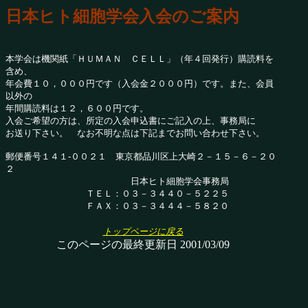
日本ヒト細胞学会入会のご案内
本学会は機関紙「ＨＵＭＡＮ ＣＥＬＬ」（年４回発行）購読料を
含め、
年会費１０，０００円です（入会金２０００円）です。また、会員
以外の
年間購読料は１２，６００円です。
入会ご希望の方は、所定の入会申込書にご記入の上、事務局に
お送り下さい。 なお不明な点は下記までお問い合わせ下さい。
郵便番号１４１-００２１ 東京都品川区上大崎２－１５－６－２０
２
日本ヒト細胞学会事務局
ＴＥＬ：０３－３４４０－５２２５
ＦＡＸ：０３－３４４４－５８２０
トップページに戻る
このページの最終更新日 2001/03/09