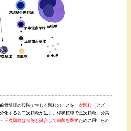
前骨髄球の段階で生じる顆粒のことを
一次顆粒
（アズー
分化すると二次顆粒が生じ、桿状核球で三次顆粒、分葉
～三次顆粒は食胞と融合して細菌を殺す
ために用いられ