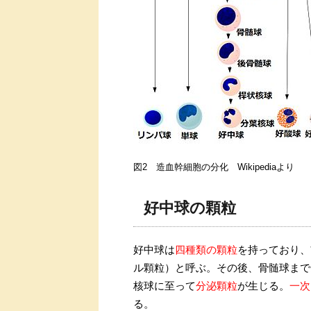
図2 造血幹細胞の分化 Wikipediaより
好中球の顆粒
好中球は
四種類の顆粒
を持っており、
ル顆粒）と呼ぶ。その後、骨髄球まで
核球に至って
分泌顆粒
が生じる。
一次
る。