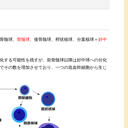
骨髄球、
骨髄球
、後骨髄球、桿状核球、分葉核球＝
好中
化する可能性を残すが、前骨髄球以降は好中球への分化
でその数を増加させており、一つの造血幹細胞から生じ