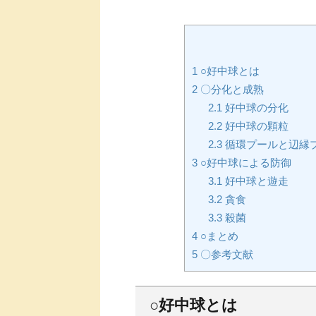
1
○好中球とは
2
〇分化と成熟
2.1
好中球の分化
2.2
好中球の顆粒
2.3
循環プールと辺縁
3
○好中球による防御
3.1
好中球と遊走
3.2
貪食
3.3
殺菌
4
○まとめ
5
〇参考文献
○好中球とは