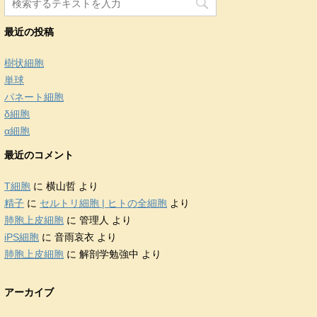
最近の投稿
樹状細胞
単球
パネート細胞
δ細胞
α細胞
最近のコメント
T細胞
に
横山哲
より
精子
に
セルトリ細胞 | ヒトの全細胞
より
肺胞上皮細胞
に
管理人
より
iPS細胞
に
音雨哀衣
より
肺胞上皮細胞
に
解剖学勉強中
より
アーカイブ