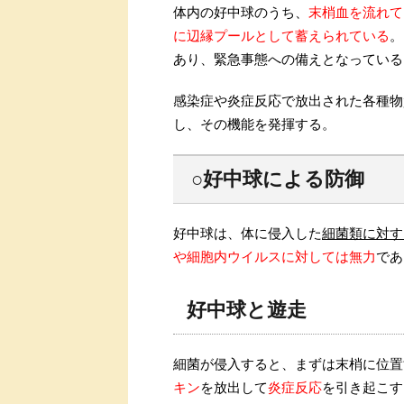
体内の好中球のうち、
末梢血を流れて
に辺縁プールとして蓄えられている
。
あり、緊急事態への備えとなっている
感染症や炎症反応で放出された各種物
し、その機能を発揮する。
○好中球による防御
好中球は、体に侵入した
細菌類に対す
や細胞内ウイルスに対しては無力
であ
好中球と遊走
細菌が侵入すると、まずは末梢に位置
キン
を放出して
炎症反応
を引き起こす