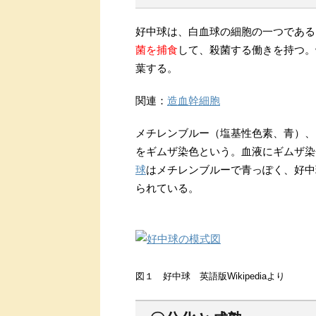
好中球は、白血球の細胞の一つである
菌を捕食
して、殺菌する働きを持つ。
葉する。
関連：
造血幹細胞
メチレンブルー（塩基性色素、青）、エ
をギムザ染色という。血液にギムザ染
球
はメチレンブルーで青っぽく、好中
られている。
図１ 好中球 英語版Wikipediaより