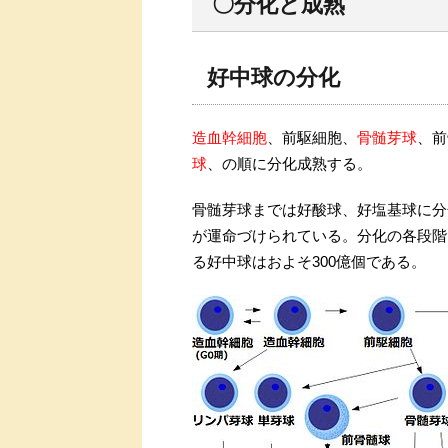
〇分化と成熟
好中球の分化
造血幹細胞
、前駆細胞、
骨髄芽球
、前
球
、の順に分化成熟する。
骨髄芽球までは好酸球、好塩基球に分
が運命づけられている。分化の各段階
る好中球はおよそ300億個である。