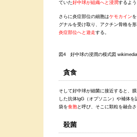
ていた
好中球が組織へと浸潤
するよう
さらに炎症部位の細胞は
ケモカイン
を
グナルを受け取り、アクチン骨格を形
炎症部位へと遊走
する。
図4 好中球の浸潤の模式図 wikimedi
貪食
そして好中球が細菌に接近すると、膜
した抗体IgG（オプソニン）や補体を
袋を
食胞
と呼び、そこに顆粒を融合さ
殺菌