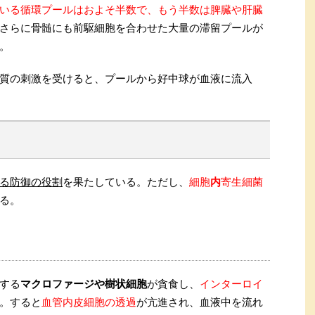
いる循環プールはおよそ半数で、もう半数は脾臓や肝臓
さらに骨髄にも前駆細胞を合わせた大量の滞留プールが
。
質の刺激を受けると、プールから好中球が血液に流入
る防御の役割
を果たしている。ただし、
細胞
内
寄生細菌
る。
する
マクロファージや樹状細胞
が貪食し、
インターロイ
。すると
血管内皮細胞の透過
が亢進され、血液中を流れ