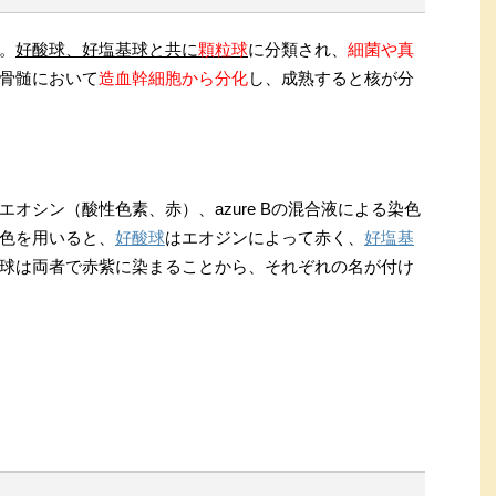
。
好酸球、好塩基球と共に
顆粒球
に分類され、
細菌や真
骨髄において
造血幹細胞から分化
し、成熟すると核が分
オシン（酸性色素、赤）、azure Bの混合液による染色
色を用いると、
好酸球
はエオジンによって赤く、
好塩基
球は両者で赤紫に染まることから、それぞれの名が付け