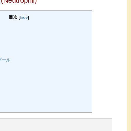
(Neutrophil)
目次
[
hide
]
プール