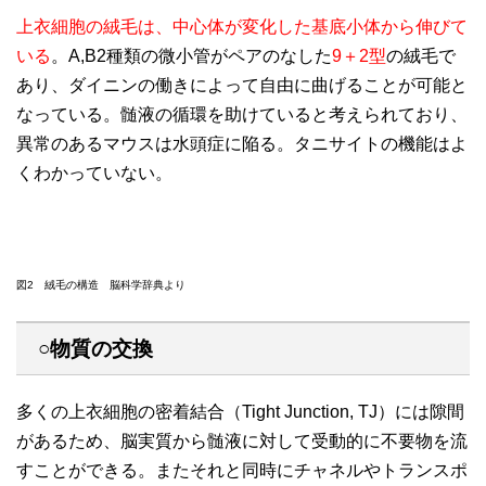
上衣細胞の絨毛は、中心体が変化した基底小体から伸びて
いる
。A,B2種類の微小管がペアのなした
9＋2型
の絨毛で
あり、ダイニンの働きによって自由に曲げることが可能と
なっている。髄液の循環を助けていると考えられており、
異常のあるマウスは水頭症に陥る。タニサイトの機能はよ
くわかっていない。
図2 絨毛の構造 脳科学辞典より
○物質の交換
多くの上衣細胞の密着結合（Tight Junction, TJ）には隙間
があるため、脳実質から髄液に対して受動的に不要物を流
すことができる。またそれと同時にチャネルやトランスポ