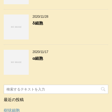
2020/11/28
δ細胞
2020/11/17
α細胞
最近の投稿
樹状細胞