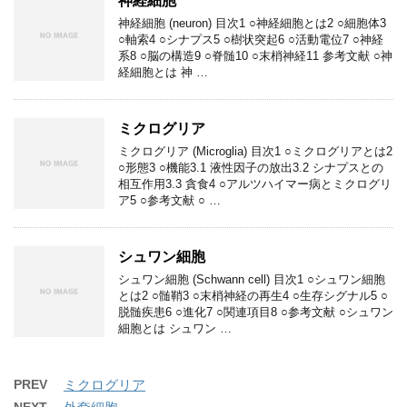
神経細胞
神経細胞 (neuron) 目次1 ○神経細胞とは2 ○細胞体3
○軸索4 ○シナプス5 ○樹状突起6 ○活動電位7 ○神経
系8 ○脳の構造9 ○脊髄10 ○末梢神経11 参考文献 ○神
経細胞とは 神 …
ミクログリア
ミクログリア (Microglia) 目次1 ○ミクログリアとは2
○形態3 ○機能3.1 液性因子の放出3.2 シナプスとの
相互作用3.3 貪食4 ○アルツハイマー病とミクログリ
ア5 ○参考文献 ○ …
シュワン細胞
シュワン細胞 (Schwann cell) 目次1 ○シュワン細胞
とは2 ○髄鞘3 ○末梢神経の再生4 ○生存シグナル5 ○
脱髄疾患6 ○進化7 ○関連項目8 ○参考文献 ○シュワン
細胞とは シュワン …
PREV
ミクログリア