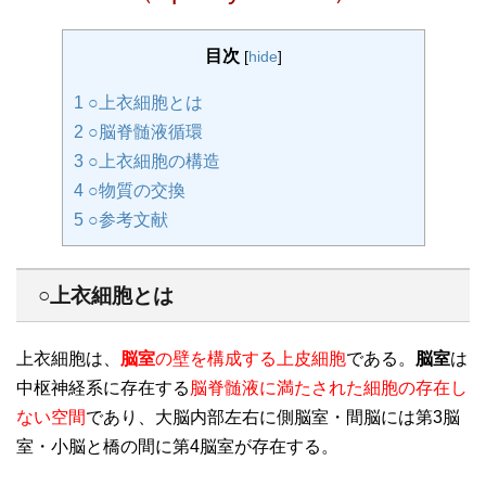
目次
[
hide
]
1
○上衣細胞とは
2
○脳脊髄液循環
3
○上衣細胞の構造
4
○物質の交換
5
○参考文献
○上衣細胞とは
上衣細胞は、
脳室
の壁を構成する上皮細胞
である。
脳室
は
中枢神経系に存在する
脳脊髄液に満たされた細胞の存在し
ない空間
であり、大脳内部左右に側脳室・間脳には第3脳
室・小脳と橋の間に第4脳室が存在する。