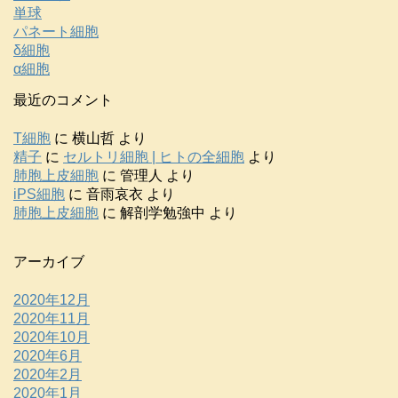
単球
パネート細胞
δ細胞
α細胞
最近のコメント
T細胞
に
横山哲
より
精子
に
セルトリ細胞 | ヒトの全細胞
より
肺胞上皮細胞
に
管理人
より
iPS細胞
に
音雨哀衣
より
肺胞上皮細胞
に
解剖学勉強中
より
アーカイブ
2020年12月
2020年11月
2020年10月
2020年6月
2020年2月
2020年1月