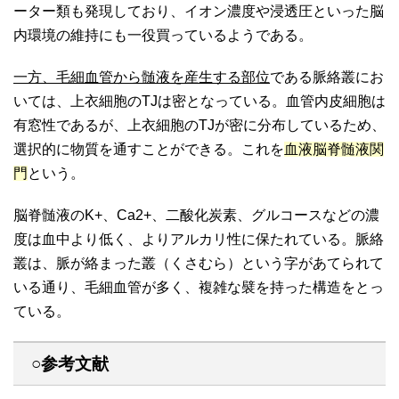
ーター類も発現しており、イオン濃度や浸透圧といった脳
内環境の維持にも一役買っているようである。
一方、毛細血管から髄液を産生する部位
である脈絡叢にお
いては、上衣細胞のTJは密となっている。血管内皮細胞は
有窓性であるが、上衣細胞のTJが密に分布しているため、
選択的に物質を通すことができる。これを
血液脳脊髄液関
門
という。
脳脊髄液のK+、Ca2+、二酸化炭素、グルコースなどの濃
度は血中より低く、よりアルカリ性に保たれている。脈絡
叢は、脈が絡まった叢（くさむら）という字があてられて
いる通り、毛細血管が多く、複雑な襞を持った構造をとっ
ている。
○参考文献