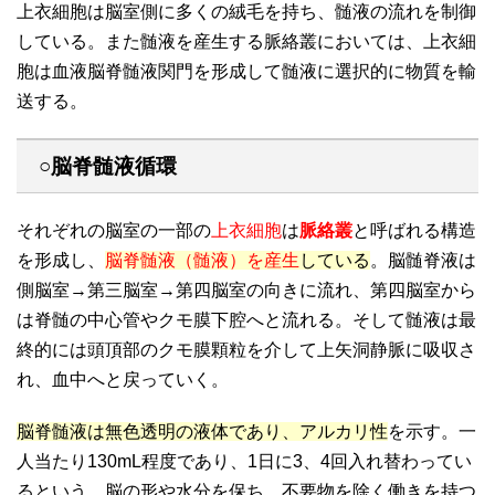
上衣細胞は脳室側に多くの絨毛を持ち、髄液の流れを制御
している。また髄液を産生する脈絡叢においては、上衣細
胞は血液脳脊髄液関門を形成して髄液に選択的に物質を輸
送する。
○脳脊髄液循環
それぞれの脳室の一部の
上衣細胞
は
脈絡叢
と呼ばれる構造
を形成し、
脳脊髄液（髄液）を産生
している
。脳髄脊液は
側脳室→第三脳室→第四脳室の向きに流れ、第四脳室から
は脊髄の中心管やクモ膜下腔へと流れる。そして髄液は最
終的には頭頂部のクモ膜顆粒を介して上矢洞静脈に吸収さ
れ、血中へと戻っていく。
脳脊髄液は無色透明の液体であり、アルカリ性
を示す。一
人当たり130mL程度であり、1日に3、4回入れ替わってい
るという。脳の形や水分を保ち、不要物を除く働きを持つ