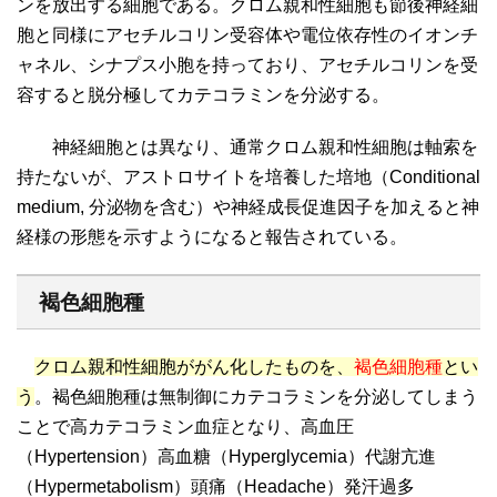
ンを放出する細胞である。クロム親和性細胞も節後神経細
胞と同様にアセチルコリン受容体や電位依存性のイオンチ
ャネル、シナプス小胞を持っており、アセチルコリンを受
容すると脱分極してカテコラミンを分泌する。
神経細胞とは異なり、通常クロム親和性細胞は軸索を
持たないが、アストロサイトを培養した培地（Conditional
medium, 分泌物を含む）や神経成長促進因子を加えると神
経様の形態を示すようになると報告されている。
褐色細胞種
クロム親和性細胞ががん化したものを、
褐色細胞種
とい
う
。褐色細胞種は無制御にカテコラミンを分泌してしまう
ことで高カテコラミン血症となり、高血圧
（Hypertension）高血糖（Hyperglycemia）代謝亢進
（Hypermetabolism）頭痛（Headache）発汗過多