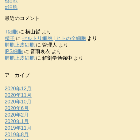
δ細胞
α細胞
最近のコメント
T細胞
に
横山哲
より
精子
に
セルトリ細胞 | ヒトの全細胞
より
肺胞上皮細胞
に
管理人
より
iPS細胞
に
音雨哀衣
より
肺胞上皮細胞
に
解剖学勉強中
より
アーカイブ
2020年12月
2020年11月
2020年10月
2020年6月
2020年2月
2020年1月
2019年11月
2019年8月