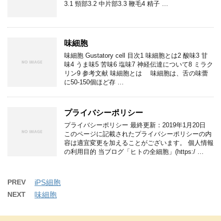
3.1 頸部3.2 中片部3.3 鞭毛4 精子 …
味細胞
味細胞 Gustatory cell 目次1 味細胞とは2 酸味3 甘
味4 うま味5 苦味6 塩味7 神経伝達について8 ミラク
リン9 参考文献 味細胞とは 味細胞は、舌の味蕾
に50-150個ほど存 …
プライバシーポリシー
プライバシーポリシー 最終更新：2019年1月20日
このページに記載されたプライバシーポリシーの内
容は適宜変更を加えることがございます。 個人情報
の利用目的 当ブログ「ヒトの全細胞」(https:/ …
PREV
iPS細胞
NEXT
味細胞