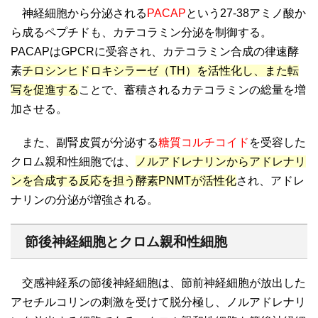
神経細胞から分泌される
PACAP
という27-38アミノ酸か
ら成るペプチドも、カテコラミン分泌を制御する。
PACAPはGPCRに受容され、カテコラミン合成の律速酵
素
チロシンヒドロキシラーゼ（TH）を活性化し、また転
写を促進する
ことで、蓄積されるカテコラミンの総量を増
加させる。
また、副腎皮質が分泌する
糖質コルチコイド
を受容した
クロム親和性細胞では、
ノルアドレナリンからアドレナリ
ンを合成する反応を担う酵素PNMTが活性化
され、アドレ
ナリンの分泌が増強される。
節後神経細胞とクロム親和性細胞
交感神経系の節後神経細胞は、節前神経細胞が放出した
アセチルコリンの刺激を受けて脱分極し、ノルアドレナリ