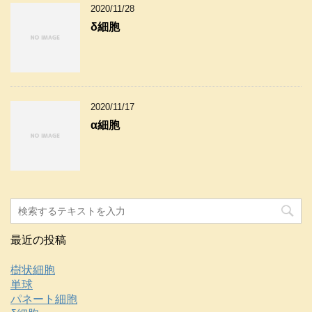
2020/11/28
δ細胞
2020/11/17
α細胞
最近の投稿
樹状細胞
単球
パネート細胞