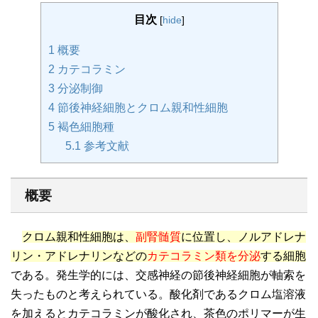
目次
[
hide
]
1
概要
2
カテコラミン
3
分泌制御
4
節後神経細胞とクロム親和性細胞
5
褐色細胞種
5.1
参考文献
概要
クロム親和性細胞は、
副腎髄質
に位置し、ノルアドレナ
リン・アドレナリンなどの
カテコラミン類を分泌
する細胞
である。発生学的には、交感神経の節後神経細胞が軸索を
失ったものと考えられている。酸化剤であるクロム塩溶液
を加えるとカテコラミンが酸化され、茶色のポリマーが生